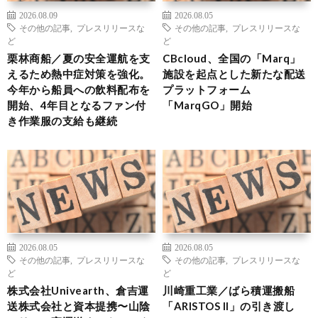
2026.08.09
2026.08.05
その他の記事
,
プレスリリースな
その他の記事
,
プレスリリースな
ど
ど
栗林商船／夏の安全運航を支
CBcloud、全国の「Marq」
えるため熱中症対策を強化。
施設を起点とした新たな配送
今年から船員への飲料配布を
プラットフォーム
開始、4年目となるファン付
「MarqGO」開始
き作業服の支給も継続
2026.08.05
2026.08.05
その他の記事
,
プレスリリースな
その他の記事
,
プレスリリースな
ど
ど
株式会社Univearth、倉吉運
川崎重工業／ばら積運搬船
送株式会社と資本提携〜山陰
「ARISTOS II」の引き渡し