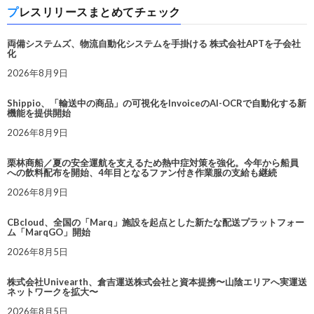
プレスリリースまとめてチェック
両備システムズ、物流自動化システムを手掛ける 株式会社APTを子会社
化
2026年8月9日
Shippio、「輸送中の商品」の可視化をInvoiceのAI-OCRで自動化する新
機能を提供開始
2026年8月9日
栗林商船／夏の安全運航を支えるため熱中症対策を強化。今年から船員
への飲料配布を開始、4年目となるファン付き作業服の支給も継続
2026年8月9日
CBcloud、全国の「Marq」施設を起点とした新たな配送プラットフォー
ム「MarqGO」開始
2026年8月5日
株式会社Univearth、倉吉運送株式会社と資本提携〜山陰エリアへ実運送
ネットワークを拡大〜
2026年8月5日