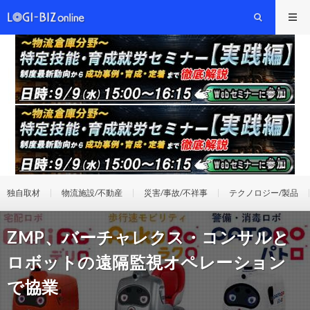
独自取材
物流施設/不動産
災害/事故/不祥事
テクノロジー/製品
ZMP、バーチャレクス・コンサルと
ロボットの遠隔監視オペレーション
で協業