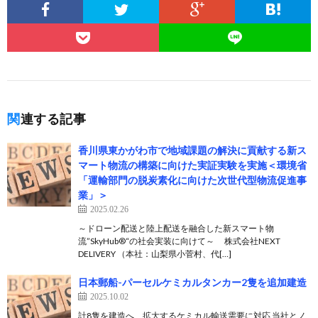
関連する記事
香川県東かがわ市で地域課題の解決に貢献する新ス
マート物流の構築に向けた実証実験を実施＜環境省
「運輸部門の脱炭素化に向けた次世代型物流促進事
業」＞
2025.02.26
～ドローン配送と陸上配送を融合した新スマート物
流”SkyHub®“の社会実装に向けて～ 株式会社NEXT
DELIVERY （本社：山梨県小菅村、代[…]
日本郵船-パーセルケミカルタンカー2隻を追加建造
2025.10.02
計8隻を建造へ、拡大するケミカル輸送需要に対応 当社とノ