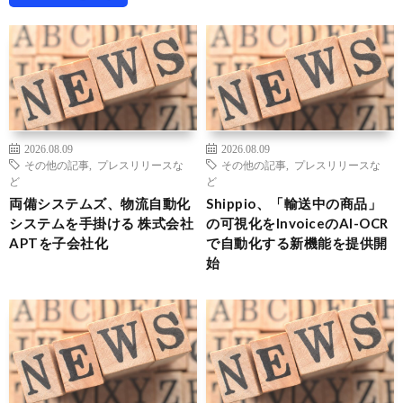
2026.08.09
2026.08.09
その他の記事
,
プレスリリースな
その他の記事
,
プレスリリースな
ど
ど
両備システムズ、物流自動化
Shippio、「輸送中の商品」
システムを手掛ける 株式会社
の可視化をInvoiceのAI-OCR
APTを子会社化
で自動化する新機能を提供開
始