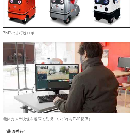
ZMPの歩行速ロボ
機体カメラ映像を遠隔で監視（いずれもZMP提供）
（藤原秀行）