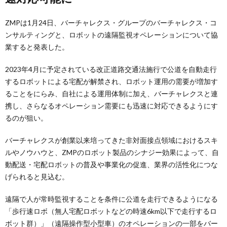
ZMPは1月24日、バーチャレクス・グループのバーチャレクス・コ
ンサルティングと、ロボットの遠隔監視オペレーションについて協
業すると発表した。
2023年4月に予定されている改正道路交通法施行で公道を自動走行
するロボットによる宅配が解禁され、ロボット運用の需要が増加す
ることをにらみ、自社による運用体制に加え、バーチャレクスと連
携し、さらなるオペレーション需要にも迅速に対応できるようにす
るのが狙い。
バーチャレクスが創業以来培ってきた非対面接点領域におけるスキ
ルやノウハウと、ZMPのロボット製品のシナジー効果によって、自
動配送・宅配ロボットの普及や事業化の促進、業界の活性化につな
げられると見込む。
遠隔で人が常時監視することを条件に公道を走行できるようになる
「歩行速ロボ（無人宅配ロボットなどの時速6km以下で走行するロ
ボット群）」（遠隔操作型小型車）のオペレーションの一部をバー