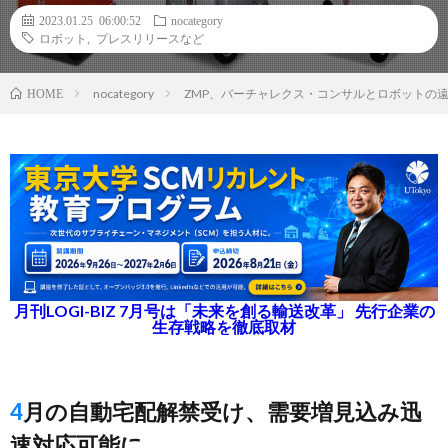
2023.01.25 06:00:52
nocategory
ロボット
,
プレスリリースなど
nocategory
ZMP、バーチャレクス・コンサルとロボットの
HOME
月刊LOGI-BIZ 7月号は「未来を創る輸送改革」 先行企業の
生存戦略を徹底取材
4月の自動宅配解禁受け、需要増見込み迅
速対応可能に