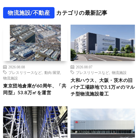
物流施設/不動産
カテゴリの最新記事
2026.08.08
2026.08.07
プレスリリースなど
,
動向/展望
,
プレスリリースなど
,
物流施設
物流施設
大和ハウス、大阪・茨木の旧
東京団地倉庫が60周年、「共
パナ工場跡地で3.1万㎡のマル
同型」53.8万㎡を運営
チ型物流施設着工