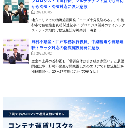
プロロジス・山田社長、マルチテナント型でも当初
から冷凍・冷凍対応に強い意欲
2021.08.05
地方エリアでの物流施設開発「ニーズ十分見込める」、中核
都市で積極推進表明 関連記事： プロロジス開発のオイシック
ス・ラ・大地向け物流施設が神奈川・海老[…]
野村不動産・井戸常務執行役員、中継輸送や自動運
転トラック対応の物流施設開発に意欲
2025.06.02
空室率上昇の首都圏も「需要自体は引き続き底堅い」と展望
関連記事：野村不動産が関東圏以外のエリアでも物流施設を
積極開発へ、25～27年度に九州で5棟な[…]