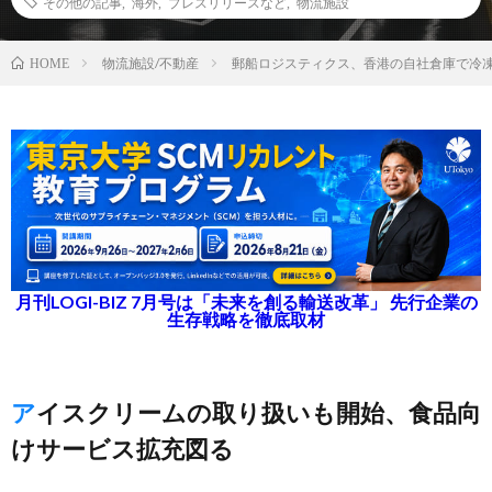
その他の記事
,
海外
,
プレスリリースなど
,
物流施設
物流施設/不動産
郵船ロジスティクス、香港の自社倉庫で冷
HOME
月刊LOGI-BIZ 7月号は「未来を創る輸送改革」 先行企業の
生存戦略を徹底取材
アイスクリームの取り扱いも開始、食品向
けサービス拡充図る