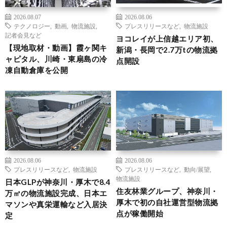
2026.08.07
2026.08.06
テクノロジー
,
動画
,
物流施設
,
プレスリリースなど
,
物流施設
記者会見など
ヨコレイが上信越エリア初、
【現地取材・動画】霞ヶ関キ
新潟・長岡で2.7万tの物流拠
ャピタル、川崎・東扇島の冷
点開設
凍自動倉庫を公開
2026.08.06
2026.08.06
プレスリリースなど
,
物流施設
プレスリリースなど
,
動向/展望
,
物流施設
日本GLPが神奈川・厚木で8.4
住友林業グループ、神奈川・
万㎡の物流施設完成、日本エ
厚木で初の自社運営型物流拠
マソンや真栄運輸など入居決
点が稼働開始
定