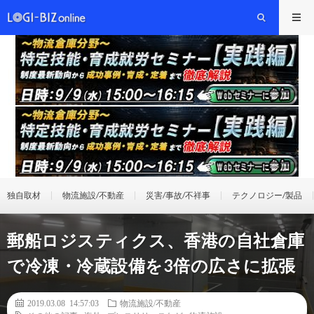
独自取材
物流施設/不動産
災害/事故/不祥事
テクノロジー/製品
郵船ロジスティクス、香港の自社倉庫
で冷凍・冷蔵設備を3倍の広さに拡張
2019.03.08 14:57:03
物流施設/不動産