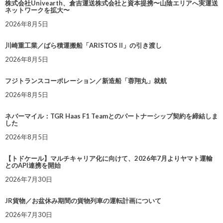
株式会社Univearth、倉吉運送株式会社と資本提携〜山陰エリアへ実運送
ネットワークを拡大〜
2026年8月5日
川崎重工業／ばら積運搬船「ARISTOS II」の引き渡し
2026年8月5日
フジトランスコーポレーション／新造船「蓉翔丸」就航
2026年8月5日
ネバーマイル：TGR Haas F1 Teamとのパートナーシップ契約を締結しま
した
2026年8月5日
【トドケール】マルチキャリア化に向けて、2026年7月よりヤマト運輸
とのAPI連携を開始
2026年7月30日
JR貨物／お盆休み期間の貨物列車の運転計画について
2026年7月30日