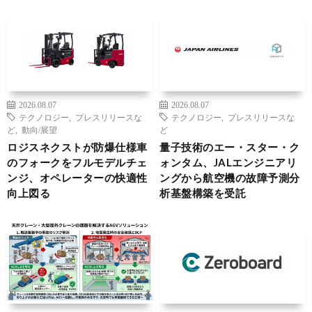
2026.08.07
2026.08.07
テクノロジー
,
プレスリリースな
テクノロジー
,
プレスリリースな
ど
,
動向/展望
ど
ロジスネクストが防爆仕様車
量子技術のエー・スター・ク
のフォークをフルモデルチェ
ォンタム、JALエンジニアリ
ンジ、オペレーターの快適性
ングから航空機の故障予測分
向上図る
析基盤構築を受託