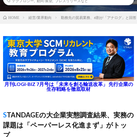
テクノロジー
,
動向/展望
,
プレスリリースなど
経営/業界動向
勤務先の貿易業務、6割が「アナログ」と回答
HOME
月刊LOGI-BIZ 7月号は「未来を創る輸送改革」 先行企業の
生存戦略を徹底取材
STANDAGEの大企業実態調査結果、実務の
課題は「ペーパーレス化進まず」がトッ
プ