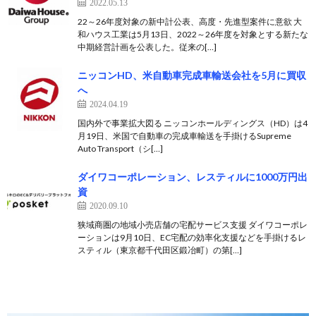
2022.05.13
22～26年度対象の新中計公表、高度・先進型案件に意欲 大
和ハウス工業は5月13日、2022～26年度を対象とする新たな
中期経営計画を公表した。従来の[…]
ニッコンHD、米自動車完成車輸送会社を5月に買収
へ
2024.04.19
国内外で事業拡大図る ニッコンホールディングス（HD）は4
月19日、米国で自動車の完成車輸送を手掛けるSupreme
Auto Transport（シ[…]
ダイワコーポレーション、レスティルに1000万円出
資
2020.09.10
狭域商圏の地域小売店舗の宅配サービス支援 ダイワコーポレ
ーションは9月10日、EC宅配の効率化支援などを手掛けるレ
スティル（東京都千代田区鍛冶町）の第[…]