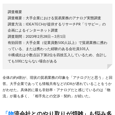
調査概要
調査概要：大手企業における貿易業務のアナログ実態調査
調査方法：IDEATECHが提供するリサーチPR「リサピー」の
企画によるインターネット調査
調査期間：2023年2月28日～3月1日
有効回答：大手企業（従業員数500人以上）で貿易業務に携わ
っている、または携わった経験のある会社員101人
※構成比は小数点以下第2位を四捨五入しているため、合計し
ても100にならない場合がある
全体の約6割が、現状の貿易業務の印象を「アナログだと思う」と回
答。大手企業であっても情報共有などのDXが遅れていることをうか
がわせた。具体的に最も非効率・アナログだと感じているのは「物
流」が最も多く、「相手先との交渉・契約」が続いた。
「物流会社とのやり取りが煩雑」も悩み多