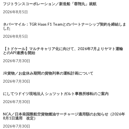
フジトランスコーポレーション／新造船「蓉翔丸」就航
2026年8月5日
ネバーマイル：TGR Haas F1 Teamとのパートナーシップ契約を締結しま
した
2026年8月5日
【トドケール】マルチキャリア化に向けて、2026年7月よりヤマト運輸
とのAPI連携を開始
2026年7月30日
JR貨物／お盆休み期間の貨物列車の運転計画について
2026年7月30日
にしてつドイツ現地法人 シュツットガルト事務所移転のご案内
2026年7月30日
NCA／日本発国際航空貨物燃油サーチャージ適用額のお知らせ（2026年
8月1日適用 改定）
2026年7月30日