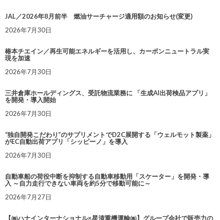
JAL／2026年8月前半 燃油サーチャージ適用額のお知らせ(変更)
2026年7月30日
椿本チエイン／再生可能エネルギーを活用し、カーボンニュートラル実
現を加速
2026年7月30日
三井倉庫ホールディングス、受託物流業務に 「生成AI出荷検品アプリ」
を開発・導入開始
2026年7月30日
“独自開発こだわり”のサプリメントでD2C展開する「ウェルモット製薬」
がEC自動出荷アプリ「シッピーノ」を導入
2026年7月30日
自動車船の荷役中断を抑制する自動車移動用「スケーター」を開発・導
入 ～自力走行できない車両を約5分で移動可能に～
2026年7月27日
【㈱ハナインターナショナル×星清重機運輸㈱】グループ会社で販売力の