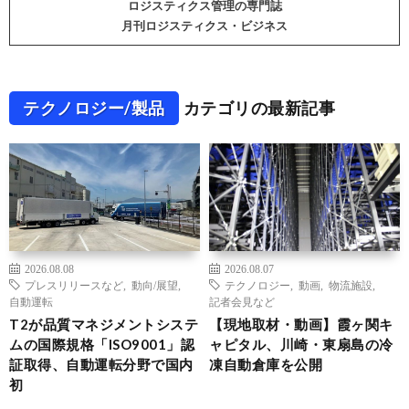
ロジスティクス管理の専門誌
月刊ロジスティクス・ビジネス
テクノロジー/製品
カテゴリの最新記事
2026.08.08
2026.08.07
プレスリリースなど
,
動向/展望
,
テクノロジー
,
動画
,
物流施設
,
自動運転
記者会見など
T2が品質マネジメントシステ
【現地取材・動画】霞ヶ関キ
ムの国際規格「ISO9001」認
ャピタル、川崎・東扇島の冷
証取得、自動運転分野で国内
凍自動倉庫を公開
初