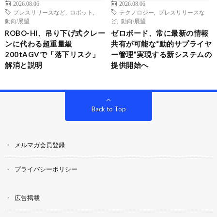
2026.08.06
2026.08.06
プレスリリースなど
,
ロボット
,
テクノロジー
,
プレスリリースな
動向/展望
ど
,
動向/展望
ROBO-HI、吊り下げ式クレー
ゼロボード、常に最新の情報
ンに代わる超重量級
共有が可能な“動的サプライヤ
200tAGVで「落下リスク」
ー管理”実現する新システムの
解消と説明
提供開始へ
Back to Top
メルマガ会員登録
プライバシーポリシー
広告掲載