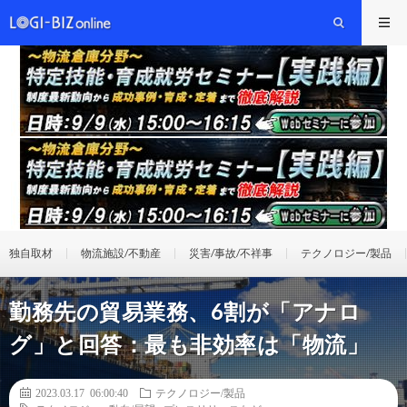
独自取材
物流施設/不動産
災害/事故/不祥事
テクノロジー/製品
勤務先の貿易業務、6割が「アナロ
グ」と回答：最も非効率は「物流」
2023.03.17 06:00:40
テクノロジー/製品