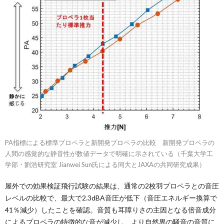
PA指標による標準プロペラと新開発プロペラの比較 新開発プロペラの
人間の感覚的な静音性が数値データで明確に示されている（千葉大学工
学部・劉浩研究室 Jianwei Sun氏による同大とJAXAの共同研究成果）
屋外での効果検証飛行試験の結果は、通常の2枚羽プロペラとの音圧
レベルの比較で、最大で2.3dBA音圧が低下（音圧エネルギー換算で
41％減少）したことを確認。音質も耳障りさの主因となる倍音成分
によるプロペラの特徴的な音が減少し、より自然界の騒音の音質に