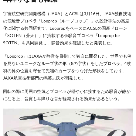
宇宙航空研究開発機構（JAXA）とACSLは3月16日、JAXA独自技術
の低騒音プロペラ「Looprop（ループロップ）」の設計手法の高度
化に関する共同研究で、LoopropをベースにACSLの国産ドローン
「SOTEN（蒼天）」に搭載する低騒音プロペラ「Looprop for
SOTEN」を共同開発し、静音効果を確認したと発表した。
「Looprop」はJAXAが静音を目指して独自に開発した、世界でも例
を見ないユニークなループ状の形（8の字状）をしたプロペラ。4枚
羽の翼の位置を寄せて先端のカーブをつなげた形状をしており、
JAXA航空技術部門の嶋英志氏が開発した。
回転の際に周囲の空気とプロペラが穏やかに接するため騒音が静か
になる上、音質も耳障りな音が軽減される効果があるという。