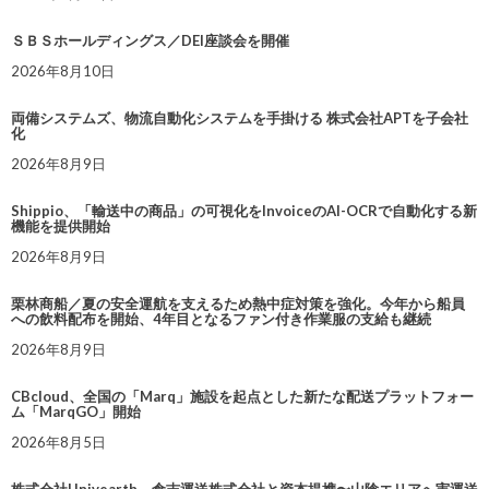
ＳＢＳホールディングス／DEI座談会を開催
2026年8月10日
両備システムズ、物流自動化システムを手掛ける 株式会社APTを子会社
化
2026年8月9日
Shippio、「輸送中の商品」の可視化をInvoiceのAI-OCRで自動化する新
機能を提供開始
2026年8月9日
栗林商船／夏の安全運航を支えるため熱中症対策を強化。今年から船員
への飲料配布を開始、4年目となるファン付き作業服の支給も継続
2026年8月9日
CBcloud、全国の「Marq」施設を起点とした新たな配送プラットフォー
ム「MarqGO」開始
2026年8月5日
株式会社Univearth、倉吉運送株式会社と資本提携〜山陰エリアへ実運送