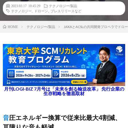
2023.03.17 10:45:29
テクノロジー/製品
テクノロジー
,
ドローン
,
プレスリリースなど
テクノロジー/製品
JAXAとACSLの共同開発プロペラでド
HOME
月刊LOGI-BIZ 7月号は「未来を創る輸送改革」 先行企業の
生存戦略を徹底取材
音圧エネルギー換算で従来比最大4割減、
耳障りな音も軽減