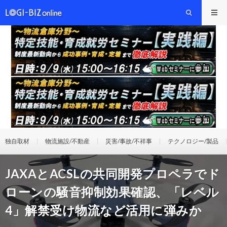
独自取材
物流施設/不動産
災害/事故/不祥事
テクノロジー/製品
JAXAとACSLの共同開発プロペラでド
ローンの騒音抑制効果確認、「レベル
4」解禁受け物流など活用に弾みか