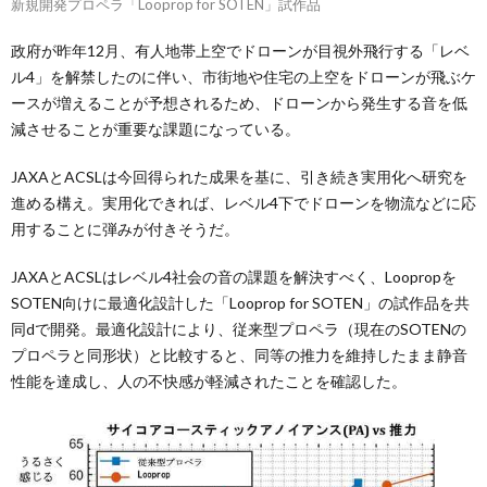
新規開発プロペラ「Looprop for SOTEN」試作品
政府が昨年12月、有人地帯上空でドローンが目視外飛行する「レベ
ル4」を解禁したのに伴い、市街地や住宅の上空をドローンが飛ぶケ
ースが増えることが予想されるため、ドローンから発生する音を低
減させることが重要な課題になっている。
JAXAとACSLは今回得られた成果を基に、引き続き実用化へ研究を
進める構え。実用化できれば、レベル4下でドローンを物流などに応
用することに弾みが付きそうだ。
JAXAとACSLはレベル4社会の音の課題を解決すべく、Loopropを
SOTEN向けに最適化設計した「Looprop for SOTEN」の試作品を共
同dで開発。最適化設計により、従来型プロペラ（現在のSOTENの
プロペラと同形状）と比較すると、同等の推力を維持したまま静音
性能を達成し、人の不快感が軽減されたことを確認した。