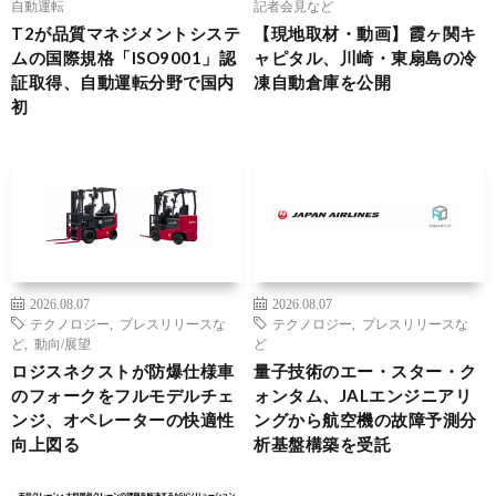
自動運転
記者会見など
T2が品質マネジメントシステ
【現地取材・動画】霞ヶ関キ
ムの国際規格「ISO9001」認
ャピタル、川崎・東扇島の冷
証取得、自動運転分野で国内
凍自動倉庫を公開
初
2026.08.07
2026.08.07
テクノロジー
,
プレスリリースな
テクノロジー
,
プレスリリースな
ど
,
動向/展望
ど
ロジスネクストが防爆仕様車
量子技術のエー・スター・ク
のフォークをフルモデルチェ
ォンタム、JALエンジニアリ
ンジ、オペレーターの快適性
ングから航空機の故障予測分
向上図る
析基盤構築を受託