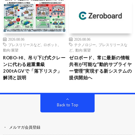
2026.08.06
2026.08.06
プレスリリースなど
,
ロボット
,
テクノロジー
,
プレスリリースな
動向/展望
ど
,
動向/展望
ROBO-HI、吊り下げ式クレー
ゼロボード、常に最新の情報
ンに代わる超重量級
共有が可能な“動的サプライヤ
200tAGVで「落下リスク」
ー管理”実現する新システムの
解消と説明
提供開始へ
Back to Top
メルマガ会員登録