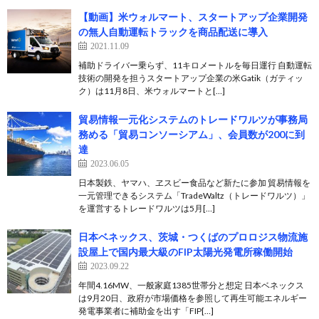
【動画】米ウォルマート、スタートアップ企業開発
の無人自動運転トラックを商品配送に導入
2021.11.09
補助ドライバー乗らず、11キロメートルを毎日運行 自動運転
技術の開発を担うスタートアップ企業の米Gatik（ガティッ
ク）は11月8日、米ウォルマートと[…]
貿易情報一元化システムのトレードワルツが事務局
務める「貿易コンソーシアム」、会員数が200に到
達
2023.06.05
日本製鉄、ヤマハ、ヱスビー食品など新たに参加 貿易情報を
一元管理できるシステム「TradeWaltz（トレードワルツ）」
を運営するトレードワルツは5月[…]
日本ベネックス、茨城・つくばのプロロジス物流施
設屋上で国内最大級のFIP太陽光発電所稼働開始
2023.09.22
年間4.16MW、一般家庭1385世帯分と想定 日本ベネックス
は9月20日、政府が市場価格を参照して再生可能エネルギー
発電事業者に補助金を出す「FIP[…]