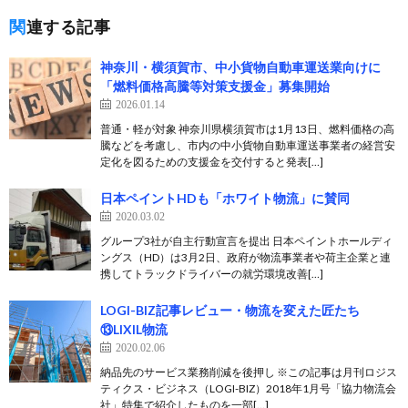
関連する記事
神奈川・横須賀市、中小貨物自動車運送業向けに
「燃料価格高騰等対策支援金」募集開始
2026.01.14
普通・軽が対象 神奈川県横須賀市は1月13日、燃料価格の高
騰などを考慮し、市内の中小貨物自動車運送事業者の経営安
定化を図るための支援金を交付すると発表[…]
日本ペイントHDも「ホワイト物流」に賛同
2020.03.02
グループ3社が自主行動宣言を提出 日本ペイントホールディ
ングス（HD）は3月2日、政府が物流事業者や荷主企業と連
携してトラックドライバーの就労環境改善[…]
LOGI-BIZ記事レビュー・物流を変えた匠たち
⑬LIXIL物流
2020.02.06
納品先のサービス業務削減を後押し ※この記事は月刊ロジス
ティクス・ビジネス（LOGI-BIZ）2018年1月号「協力物流会
社」特集で紹介したものを一部[…]