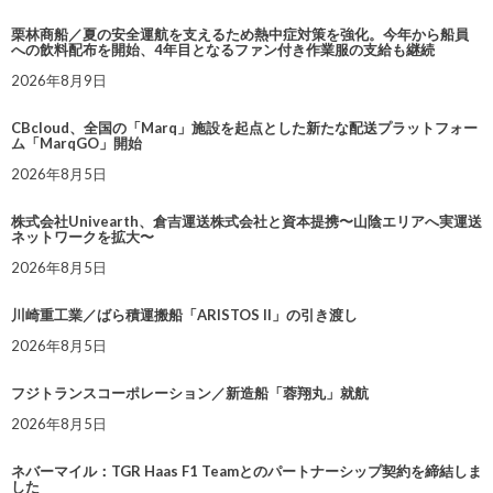
栗林商船／夏の安全運航を支えるため熱中症対策を強化。今年から船員
への飲料配布を開始、4年目となるファン付き作業服の支給も継続
2026年8月9日
CBcloud、全国の「Marq」施設を起点とした新たな配送プラットフォー
ム「MarqGO」開始
2026年8月5日
株式会社Univearth、倉吉運送株式会社と資本提携〜山陰エリアへ実運送
ネットワークを拡大〜
2026年8月5日
川崎重工業／ばら積運搬船「ARISTOS II」の引き渡し
2026年8月5日
フジトランスコーポレーション／新造船「蓉翔丸」就航
2026年8月5日
ネバーマイル：TGR Haas F1 Teamとのパートナーシップ契約を締結しま
した