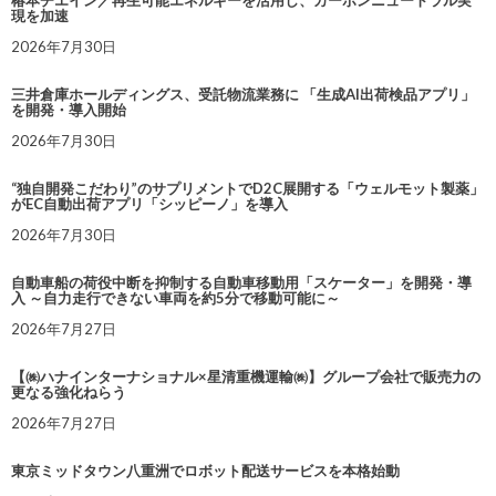
椿本チエイン／再生可能エネルギーを活用し、カーボンニュートラル実
現を加速
2026年7月30日
三井倉庫ホールディングス、受託物流業務に 「生成AI出荷検品アプリ」
を開発・導入開始
2026年7月30日
“独自開発こだわり”のサプリメントでD2C展開する「ウェルモット製薬」
がEC自動出荷アプリ「シッピーノ」を導入
2026年7月30日
自動車船の荷役中断を抑制する自動車移動用「スケーター」を開発・導
入 ～自力走行できない車両を約5分で移動可能に～
2026年7月27日
【㈱ハナインターナショナル×星清重機運輸㈱】グループ会社で販売力の
更なる強化ねらう
2026年7月27日
東京ミッドタウン八重洲でロボット配送サービスを本格始動