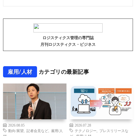
ロジスティクス管理の専門誌
月刊ロジスティクス・ビジネス
雇用/人材
カテゴリの最新記事
2026.08.05
2026.07.28
動向/展望
,
記者会見など
,
雇用/人
テクノロジー
,
プレスリリースな
材
ど
,
雇用/人材