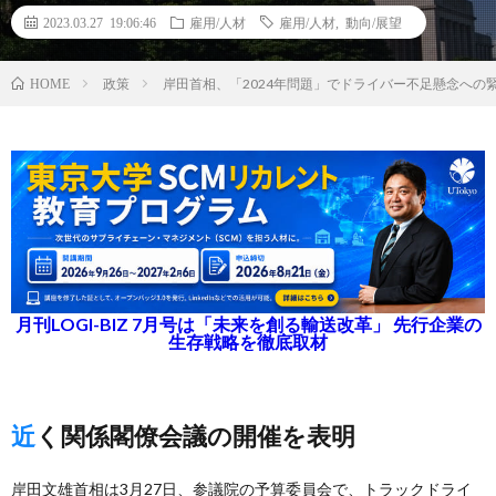
2023.03.27 19:06:46
雇用/人材
雇用/人材
,
動向/展望
政策
岸田首相、「2024年問題」でドライバー不足懸念への
HOME
月刊LOGI-BIZ 7月号は「未来を創る輸送改革」 先行企業の
生存戦略を徹底取材
近く関係閣僚会議の開催を表明
岸田文雄首相は3月27日、参議院の予算委員会で、トラックドライ