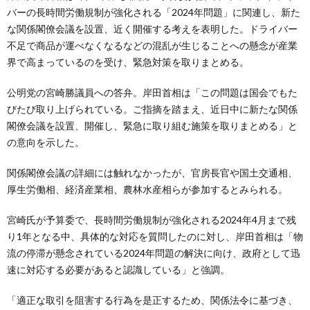
バーの長時間労働規制が強化される「2024年問題」に関連し、新た
な関係閣僚会議を設置、近く開催する考えを表明した。ドライバー
不足で商品が運べなくなるなどの混乱が生じることへの懸念が産業
界で高まっているのを受け、緊急対策を取りまとめる。
公明党の宮崎勝議員への答弁。岸田首相は「この問題は国会でもた
びたび取り上げられている。ご指摘を踏まえ、近日中に新たな関係
閣僚会議を設置、開催し、緊急に取り組む施策を取りまとめる」と
の意向を示した。
関係閣僚会議の詳細には触れなかったが、官房長官や国土交通相、
厚生労働相、経済産業相、農林水産相らが参加するとみられる。
宮崎氏が予算委で、長時間労働規制が強化される2024年4月まで残
り1年となる中、具体的な対応を質問したのに対し、岸田首相は「物
流の停滞が懸念されている2024年問題の解決に向け、政府として迅
速に対応する必要があると認識している」と強調。
「適正な取引を阻害する行為を是正するため、関係法令に基づき、