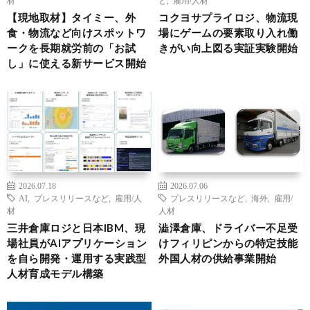
【現地取材】タイミー、外
コクヨサプライロジ、物流現
食・物流など向けスポットワ
場にゲームの要素取り入れ働
ークを長期就労前の「お試
きがい向上図る実証実験開始
し」に使える新サービス開始
2026.07.18
2026.07.06
AI
,
プレスリリースなど
,
雇用/人
プレスリリースなど
,
海外
,
雇用/
材
人材
三井倉庫ロジと日本IBM、現
澁澤倉庫、ドライバー不足受
場社員がAIアプリケーション
けフィリピンからの特定技能
を自ら開発・運用する実践型
外国人材の供給事業開始
人材育成モデル構築