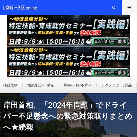
独自取材
物流施設/不動産
災害/事故/不祥事
テクノロジー/製品
岸田首相、「2024年問題」でドライ
バー不足懸念への緊急対策取りまとめ
へ★続報