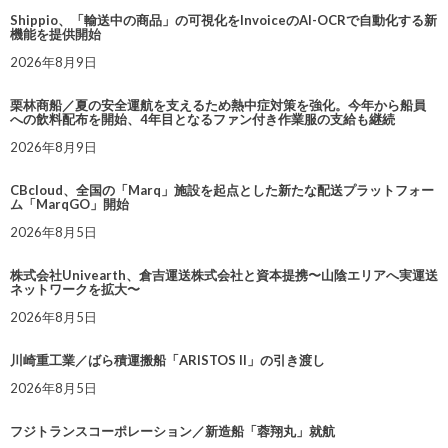
Shippio、「輸送中の商品」の可視化をInvoiceのAI-OCRで自動化する新
機能を提供開始
2026年8月9日
栗林商船／夏の安全運航を支えるため熱中症対策を強化。今年から船員
への飲料配布を開始、4年目となるファン付き作業服の支給も継続
2026年8月9日
CBcloud、全国の「Marq」施設を起点とした新たな配送プラットフォー
ム「MarqGO」開始
2026年8月5日
株式会社Univearth、倉吉運送株式会社と資本提携〜山陰エリアへ実運送
ネットワークを拡大〜
2026年8月5日
川崎重工業／ばら積運搬船「ARISTOS II」の引き渡し
2026年8月5日
フジトランスコーポレーション／新造船「蓉翔丸」就航