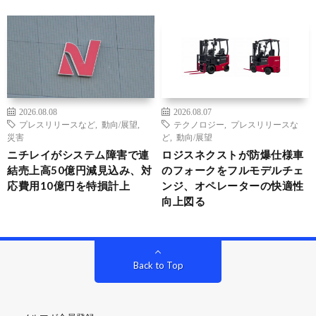
2026.08.08
2026.08.07
プレスリリースなど
,
動向/展望
,
テクノロジー
,
プレスリリースな
災害
ど
,
動向/展望
ニチレイがシステム障害で連
ロジスネクストが防爆仕様車
結売上高50億円減見込み、対
のフォークをフルモデルチェ
応費用10億円を特損計上
ンジ、オペレーターの快適性
向上図る
Back to Top