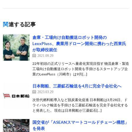
関連する記事
倉庫・工場向け自動搬送ロボット開発の
LexxPluss、農業用ドローン開発に携わった西東氏
が取締役就任
2021.09.29
22年初頭の正式リリースへ量産化実現目指す 物流倉庫・製造
工場向け自動搬送ロボット開発を手掛けるスタートアップ企
業のLexxPluss（川崎市）は9月[…]
日本郵船、三菱鉱石輸送を4月に完全子会社化へ
2023.03.29
次世代燃料船導入など脱炭素化促進 日本郵船は3月28日、ド
ライバルク輸送を手掛ける三菱鉱石輸送を完全子会社化する
と発表した。 現在は日本郵船が三菱鉱石[…]
国交省が「ASEANスマートコールドチェーン構想」
を発表