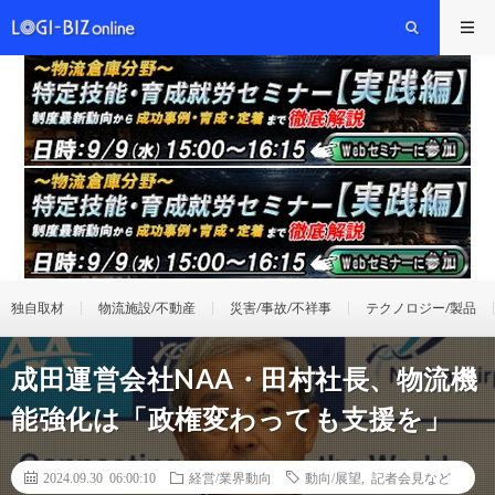
独自取材
物流施設/不動産
災害/事故/不祥事
テクノロジー/製品
成田運営会社NAA・田村社長、物流機
能強化は「政権変わっても支援を」
2024.09.30 06:00:10
経営/業界動向
動向/展望
,
記者会見など