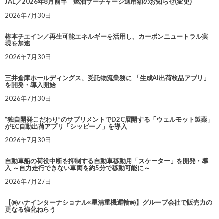
JAL／2026年8月前半 燃油サーチャージ適用額のお知らせ(変更)
2026年7月30日
椿本チエイン／再生可能エネルギーを活用し、カーボンニュートラル実
現を加速
2026年7月30日
三井倉庫ホールディングス、受託物流業務に 「生成AI出荷検品アプリ」
を開発・導入開始
2026年7月30日
“独自開発こだわり”のサプリメントでD2C展開する「ウェルモット製薬」
がEC自動出荷アプリ「シッピーノ」を導入
2026年7月30日
自動車船の荷役中断を抑制する自動車移動用「スケーター」を開発・導
入 ～自力走行できない車両を約5分で移動可能に～
2026年7月27日
【㈱ハナインターナショナル×星清重機運輸㈱】グループ会社で販売力の
更なる強化ねらう