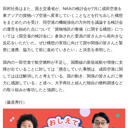
田村社長はまた、国土交通省が、NAAの検討会が7月に成田空港を
東アジアの貨物ハブ空港へ変革していくことなどを打ち出した構想
をまとめたのを受け、同空港の機能強化の方向性を議論する検討会
の運営を始めた点について「貨物地区の整備（に関する構想）につ
いては（国交省の検討会に）参加された委員の皆さんから前向きな
反応をいただいた。ぜひ構想の実現に向けて国や関係の皆さんと緊
密に連携、協力して前に進めていきたい」と決意を表明した。
国内の一部空港で航空燃料が不足し、国際線の新規就航や増便に支
障が出ていることに対しては「懸念していた事態は、成田空港に関
してはほぼ解消したと考えている。国の動き、関係の皆さんのご努
力に感謝している」と述べ、大手商社と組んだ独自の燃料調達など
の取り組みが奏功したと強調した。
（藤原秀行）