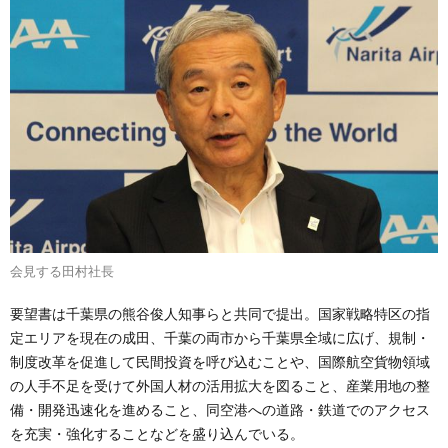
会見する田村社長
要望書は千葉県の熊谷俊人知事らと共同で提出。国家戦略特区の指
定エリアを現在の成田、千葉の両市から千葉県全域に広げ、規制・
制度改革を促進して民間投資を呼び込むことや、国際航空貨物領域
の人手不足を受けて外国人材の活用拡大を図ること、産業用地の整
備・開発迅速化を進めること、同空港への道路・鉄道でのアクセス
を充実・強化することなどを盛り込んでいる。