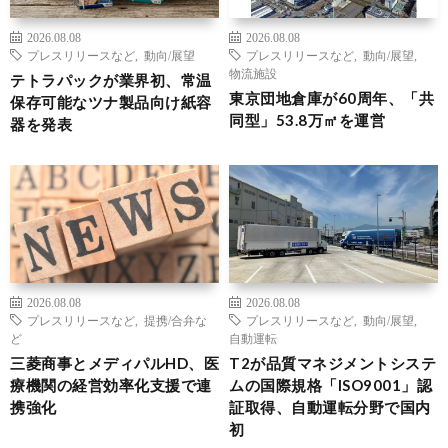
2026.08.08
2026.08.08
プレスリリースなど
,
動向/展望
プレスリリースなど
,
動向/展望
,
物流施設
テトラパックが業界初、常温
東京団地倉庫が60周年、「共
保存可能なツナ製品向け紙容
同型」53.8万㎡を運営
器を発表
2026.08.08
2026.08.08
プレスリリースなど
,
提携/合弁な
プレスリリースなど
,
動向/展望
,
ど
自動運転
三菱商事とメディパルHD、医
T2が品質マネジメントシステ
療機関の経営効率化支援で連
ムの国際規格「ISO9001」認
携強化
証取得、自動運転分野で国内
初