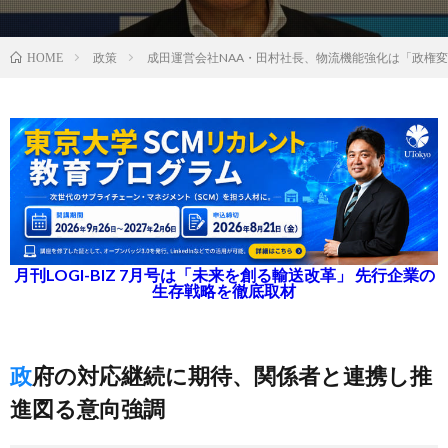
政策
成田運営会社NAA・田村社長、物流機能強化は「政権
HOME
月刊LOGI-BIZ 7月号は「未来を創る輸送改革」 先行企業の
生存戦略を徹底取材
政府の対応継続に期待、関係者と連携し推
進図る意向強調