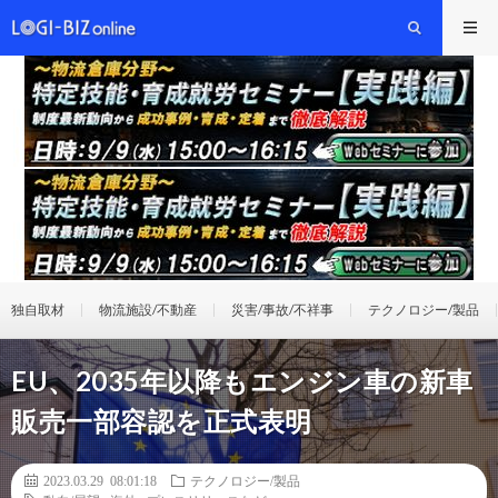
独自取材
物流施設/不動産
災害/事故/不祥事
テクノロジー/製品
EU、2035年以降もエンジン車の新車
販売一部容認を正式表明
2023.03.29 08:01:18
テクノロジー/製品