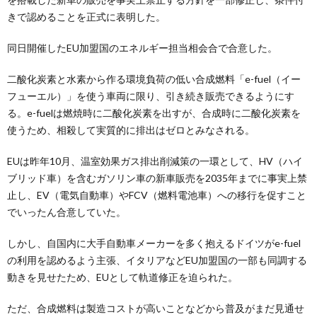
きで認めることを正式に表明した。
同日開催したEU加盟国のエネルギー担当相会合で合意した。
二酸化炭素と水素から作る環境負荷の低い合成燃料「e-fuel（イー
フューエル）」を使う車両に限り、引き続き販売できるようにす
る。e-fuelは燃焼時に二酸化炭素を出すが、合成時に二酸化炭素を
使うため、相殺して実質的に排出はゼロとみなされる。
EUは昨年10月、温室効果ガス排出削減策の一環として、HV（ハイ
ブリッド車）を含むガソリン車の新車販売を2035年までに事実上禁
止し、EV（電気自動車）やFCV（燃料電池車）への移行を促すこと
でいったん合意していた。
しかし、自国内に大手自動車メーカーを多く抱えるドイツがe-fuel
の利用を認めるよう主張、イタリアなどEU加盟国の一部も同調する
動きを見せたため、EUとして軌道修正を迫られた。
ただ、合成燃料は製造コストが高いことなどから普及がまだ見通せ