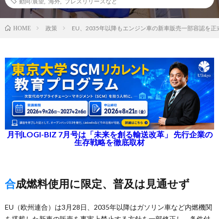
動向/展望
,
海外
,
プレスリリースなど
政策
EU、2035年以降もエンジン車の新車販売一部容認を正
HOME
月刊LOGI-BIZ 7月号は「未来を創る輸送改革」 先行企業の
生存戦略を徹底取材
合成燃料使用に限定、普及は見通せず
EU（欧州連合）は3月28日、2035年以降はガソリン車など内燃機関
を搭載した新車の販売を事実上禁止する方針を一部修正し、条件付