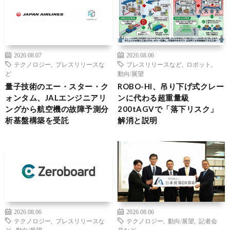
2026.08.07
2026.08.06
テクノロジー
,
プレスリリースな
プレスリリースなど
,
ロボット
,
ど
動向/展望
量子技術のエー・スター・ク
ROBO-HI、吊り下げ式クレー
ォンタム、JALエンジニアリ
ンに代わる超重量級
ングから航空機の故障予測分
200tAGVで「落下リスク」
析基盤構築を受託
解消と説明
2026.08.06
2026.08.06
テクノロジー
,
プレスリリースな
テクノロジー
,
動向/展望
,
記者会
ど
,
動向/展望
見など