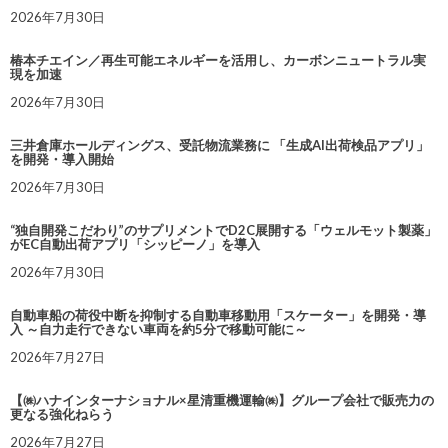
2026年7月30日
椿本チエイン／再生可能エネルギーを活用し、カーボンニュートラル実
現を加速
2026年7月30日
三井倉庫ホールディングス、受託物流業務に 「生成AI出荷検品アプリ」
を開発・導入開始
2026年7月30日
“独自開発こだわり”のサプリメントでD2C展開する「ウェルモット製薬」
がEC自動出荷アプリ「シッピーノ」を導入
2026年7月30日
自動車船の荷役中断を抑制する自動車移動用「スケーター」を開発・導
入 ～自力走行できない車両を約5分で移動可能に～
2026年7月27日
【㈱ハナインターナショナル×星清重機運輸㈱】グループ会社で販売力の
更なる強化ねらう
2026年7月27日