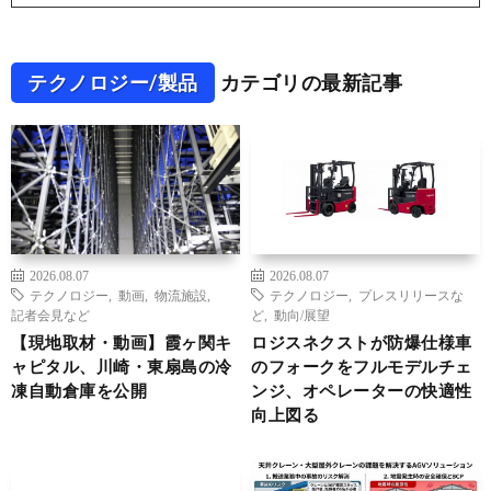
テクノロジー/製品
カテゴリの最新記事
2026.08.07
2026.08.07
テクノロジー
,
動画
,
物流施設
,
テクノロジー
,
プレスリリースな
記者会見など
ど
,
動向/展望
【現地取材・動画】霞ヶ関キ
ロジスネクストが防爆仕様車
ャピタル、川崎・東扇島の冷
のフォークをフルモデルチェ
凍自動倉庫を公開
ンジ、オペレーターの快適性
向上図る