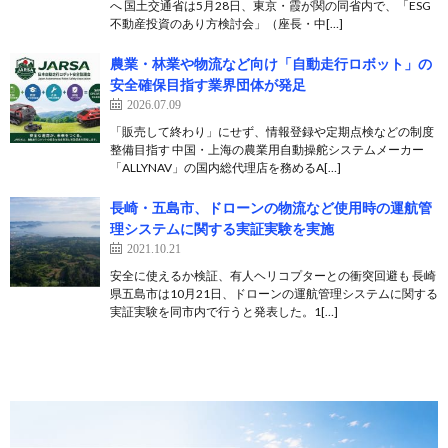
へ 国土交通省は5月28日、東京・霞が関の同省内で、「ESG
不動産投資のあり方検討会」（座長・中[…]
農業・林業や物流など向け「自動走行ロボット」の
安全確保目指す業界団体が発足
2026.07.09
「販売して終わり」にせず、情報登録や定期点検などの制度
整備目指す 中国・上海の農業用自動操舵システムメーカー
「ALLYNAV」の国内総代理店を務めるA[…]
長崎・五島市、ドローンの物流など使用時の運航管
理システムに関する実証実験を実施
2021.10.21
安全に使えるか検証、有人ヘリコプターとの衝突回避も 長崎
県五島市は10月21日、ドローンの運航管理システムに関する
実証実験を同市内で行うと発表した。1[…]