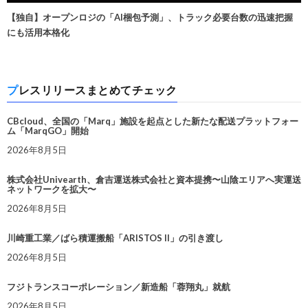
【独自】オープンロジの「AI梱包予測」、トラック必要台数の迅速把握
にも活用本格化
プレスリリースまとめてチェック
CBcloud、全国の「Marq」施設を起点とした新たな配送プラットフォー
ム「MarqGO」開始
2026年8月5日
株式会社Univearth、倉吉運送株式会社と資本提携〜山陰エリアへ実運送
ネットワークを拡大〜
2026年8月5日
川崎重工業／ばら積運搬船「ARISTOS II」の引き渡し
2026年8月5日
フジトランスコーポレーション／新造船「蓉翔丸」就航
2026年8月5日