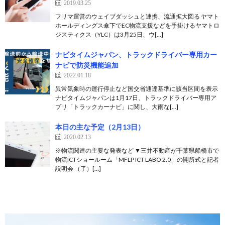
2019.03.25
フリマ運営のウェイブダッシュと連携、流通拡大図る ヤマト
ホールディングス傘下でEC物流支援などを手掛けるヤマトロ
ジスティクス（YLC）は3月25日、ウ[…]
ナビタイムジャパン、トラックドライバー専用カー
ナビで防災機能追加
2022.01.18
異常気象時の運行停止など国交省通達基準に該当区間を表示
ナビタイムジャパンは1月17日、トラックドライバー専用ア
プリ「トラックカーナビ」に関し、大雨な[…]
本日の主な予定（2月13日）
2020.02.13
※物流関連の主要な発表など ▼三井不動産が千葉県船橋市で
物流ICTショールーム「MFLP ICT LABO 2.0」の開所式と記者
説明会 （了）[…]