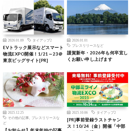
2026.01.09
タイアップ2
2026.01.01
プレスリリースなど
EVトラック展示などスマート
謹賀新年・2026年も何卒宜し
物流EXPO開催！1/21～23＠
くお願い申し上げます
東京ビッグサイト[PR]
2025.12.25
2025.10.06
タイアップ2
その他の記事
,
プレスリリースな
[PR]事前登録ラストチャン
ど
ス！10/24（金）開催「中部
【お知らせ】年末年始の記事