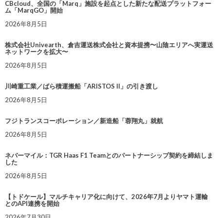
CBcloud、全国の「Marq」施設を起点とした新たな配送プラットフォー
ム「MarqGO」開始
2026年8月5日
株式会社Univearth、倉吉運送株式会社と資本提携〜山陰エリアへ実運送
ネットワークを拡大〜
2026年8月5日
川崎重工業／ばら積運搬船「ARISTOS II」の引き渡し
2026年8月5日
フジトランスコーポレーション／新造船「蓉翔丸」就航
2026年8月5日
ネバーマイル：TGR Haas F1 Teamとのパートナーシップ契約を締結しま
した
2026年8月5日
【トドケール】マルチキャリア化に向けて、2026年7月よりヤマト運輸
とのAPI連携を開始
2026年7月30日