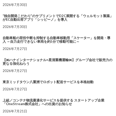
2026年7月30日
“独自開発こだわり”のサプリメントでD2C展開する「ウェルモット製薬」
がEC自動出荷アプリ「シッピーノ」を導入
2026年7月30日
自動車船の荷役中断を抑制する自動車移動用「スケーター」を開発・導
入 ～自力走行できない車両を約5分で移動可能に～
2026年7月27日
【㈱ハナインターナショナル×星清重機運輸㈱】グループ会社で販売力の
更なる強化ねらう
2026年7月27日
東京ミッドタウン八重洲でロボット配送サービスを本格始動
2026年7月27日
上組／コンテナ物流最適化サービスを提供する スタートアップ企業
「OneStream株式会社」への出資のお知らせ
2026年7月21日