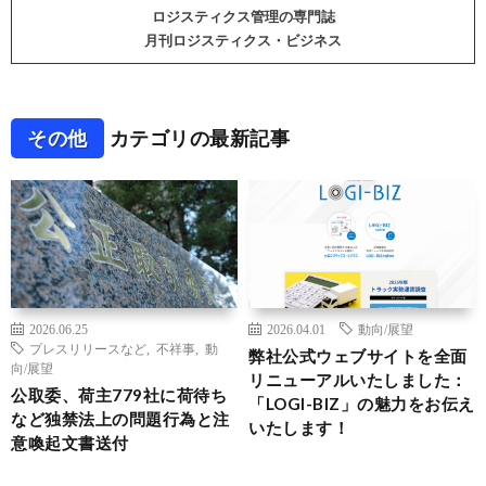
ロジスティクス管理の専門誌
月刊ロジスティクス・ビジネス
その他
カテゴリの最新記事
2026.06.25
2026.04.01
動向/展望
プレスリリースなど
,
不祥事
,
動
弊社公式ウェブサイトを全面
向/展望
リニューアルいたしました：
公取委、荷主779社に荷待ち
「LOGI-BIZ」の魅力をお伝え
など独禁法上の問題行為と注
いたします！
意喚起文書送付