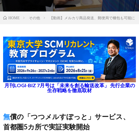
その他
【動画】メルカリ商品発送、郵便局で梱包も可能に
HOME
月刊LOGI-BIZ 7月号は「未来を創る輸送改革」 先行企業の
生存戦略を徹底取材
無償の「つつメルすぽっと」サービス、
首都圏5カ所で実証実験開始