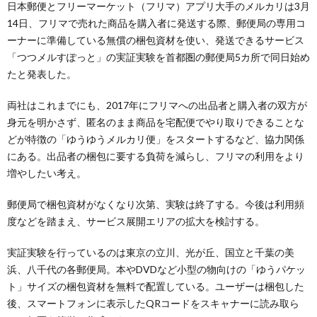
日本郵便とフリーマーケット（フリマ）アプリ大手のメルカリは3月
14日、フリマで売れた商品を購入者に発送する際、郵便局の専用コ
ーナーに準備している無償の梱包資材を使い、発送できるサービス
「つつメルすぽっと」の実証実験を首都圏の郵便局5カ所で同日始め
たと発表した。
両社はこれまでにも、2017年にフリマへの出品者と購入者の双方が
身元を明かさず、匿名のまま商品を宅配便でやり取りできることな
どが特徴の「ゆうゆうメルカリ便」をスタートするなど、協力関係
にある。出品者の梱包に要する負荷を減らし、フリマの利用をより
増やしたい考え。
郵便局で梱包資材がなくなり次第、実験は終了する。今後は利用頻
度などを踏まえ、サービス展開エリアの拡大を検討する。
実証実験を行っているのは東京の立川、光が丘、国立と千葉の美
浜、八千代の各郵便局。本やDVDなど小型の物向けの「ゆうパケッ
ト」サイズの梱包資材を無料で配置している。ユーザーは梱包した
後、スマートフォンに表示したQRコードをスキャナーに読み取ら