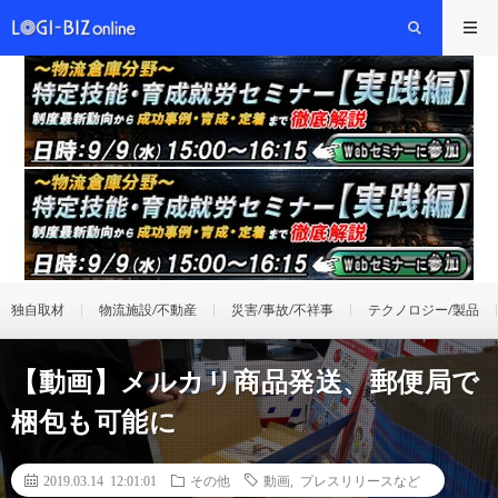
独自取材
物流施設/不動産
災害/事故/不祥事
テクノロジー/製品
【動画】メルカリ商品発送、郵便局で
梱包も可能に
2019.03.14 12:01:01
その他
動画
,
プレスリリースなど