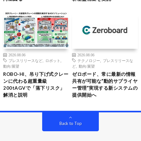
2026.08.06
2026.08.06
プレスリリースなど
,
ロボット
,
テクノロジー
,
プレスリリースな
動向/展望
ど
,
動向/展望
ROBO-HI、吊り下げ式クレー
ゼロボード、常に最新の情報
ンに代わる超重量級
共有が可能な“動的サプライヤ
200tAGVで「落下リスク」
ー管理”実現する新システムの
解消と説明
提供開始へ
Back to Top