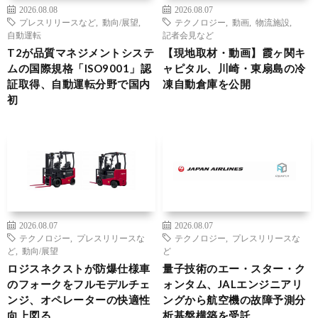
2026.08.08
2026.08.07
プレスリリースなど
,
動向/展望
,
テクノロジー
,
動画
,
物流施設
,
自動運転
記者会見など
T2が品質マネジメントシステ
【現地取材・動画】霞ヶ関キ
ムの国際規格「ISO9001」認
ャピタル、川崎・東扇島の冷
証取得、自動運転分野で国内
凍自動倉庫を公開
初
2026.08.07
2026.08.07
テクノロジー
,
プレスリリースな
テクノロジー
,
プレスリリースな
ど
,
動向/展望
ど
ロジスネクストが防爆仕様車
量子技術のエー・スター・ク
のフォークをフルモデルチェ
ォンタム、JALエンジニアリ
ンジ、オペレーターの快適性
ングから航空機の故障予測分
向上図る
析基盤構築を受託