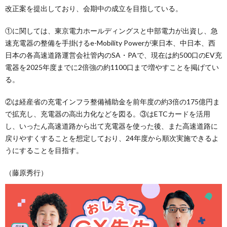
改正案を提出しており、会期中の成立を目指している。
①に関しては、東京電力ホールディングスと中部電力が出資し、急
速充電器の整備を手掛けるe-Mobility Powerが東日本、中日本、西
日本の各高速道路運営会社管内のSA・PAで、現在は約500口のEV充
電器を2025年度までに2倍強の約1100口まで増やすことを掲げてい
る。
②は経産省の充電インフラ整備補助金を前年度の約3倍の175億円ま
で拡充し、充電器の高出力化などを図る。③はETCカードを活用
し、いったん高速道路から出て充電器を使った後、また高速道路に
戻りやすくすることを想定しており、24年度から順次実施できるよ
うにすることを目指す。
（藤原秀行）