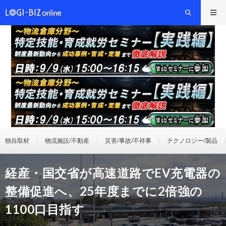
独自取材
物流施設/不動産
災害/事故/不祥事
テクノロジー/製品
経産・国交省が高速道路でEV充電器の
整備促進へ、25年度までに2倍強の
1100口目指す