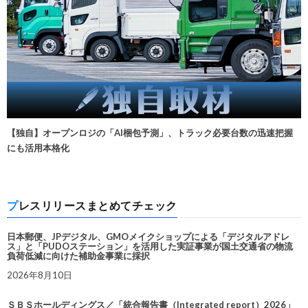
【独自】オープンロジの「AI梱包予測」、トラック必要台数の迅速把握
にも活用本格化
プレスリリースまとめてチェック
日本郵便、JPデジタル、GMOメイクショップによる「デジタルアドレ
ス」と「PUDOステーション」を活用した実証事業が国土交通省の物流
負荷低減に向けた補助金事業に採択
2026年8月10日
ＳＢＳホールディングス／「統合報告書（Integrated report）2026」