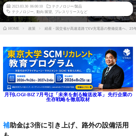
2023.03.30 06:00:10
テクノロジー/製品
テクノロジー
,
動向/展望
,
プレスリリースなど
政策
経産・国交省が高速道路でEV充電器の整備促進へ、25年
HOME
月刊LOGI-BIZ 7月号は「未来を創る輸送改革」 先行企業の
生存戦略を徹底取材
補助金は3倍に引き上げ、路外の設備活用
も