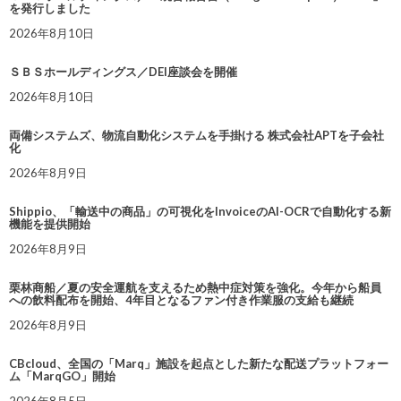
を発行しました
2026年8月10日
ＳＢＳホールディングス／DEI座談会を開催
2026年8月10日
両備システムズ、物流自動化システムを手掛ける 株式会社APTを子会社
化
2026年8月9日
Shippio、「輸送中の商品」の可視化をInvoiceのAI-OCRで自動化する新
機能を提供開始
2026年8月9日
栗林商船／夏の安全運航を支えるため熱中症対策を強化。今年から船員
への飲料配布を開始、4年目となるファン付き作業服の支給も継続
2026年8月9日
CBcloud、全国の「Marq」施設を起点とした新たな配送プラットフォー
ム「MarqGO」開始