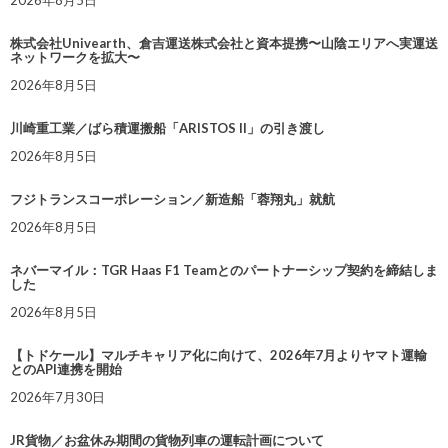
2026年8月5日
株式会社Univearth、倉吉運送株式会社と資本提携〜山陰エリアへ実運送
ネットワークを拡大〜
2026年8月5日
川崎重工業／ばら積運搬船「ARISTOS II」の引き渡し
2026年8月5日
フジトランスコーポレーション／新造船「蓉翔丸」就航
2026年8月5日
ネバーマイル：TGR Haas F1 Teamとのパートナーシップ契約を締結しま
した
2026年8月5日
【トドケール】マルチキャリア化に向けて、2026年7月よりヤマト運輸
とのAPI連携を開始
2026年7月30日
JR貨物／お盆休み期間の貨物列車の運転計画について