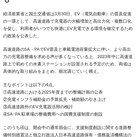
経済産業省と国土交通省は3月30日、EV（電気自動車）の普及促進
の一環として、高速道路で充電器の大幅増加と高出力化・複数口化
を促し、利用者がいつでも快適にEV充電できる環境を確立するため
の政策を公表した。
高速道路のSA・PAでEV普及と車載電池容量拡大に伴い、より高出
力の充電器整備を求める声が多くなっている上、2023年中に高速道
路上で初めての水素ステーションが設置される予定のため、両省は
具体的な取り組みをまとめ、順次講じていく構え。
主なポイントは以下の4点。
①高速道路における2025年度までの整備計画の公表
②充電インフラ補助金の予算拡充・補助額の引き上げ
③高速道路外のEV充電器活用の検討
④SA･PA 駐車場の整備費用への国費支援制度の創設
このうち④は、開会中の通常国会に、支援制度創設に関する道路整
備特別措置法と独立行政法人日本高速道路保有・債務返済機構法の