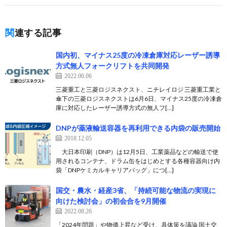
関連する記事
国内初、マイナス25度の冷凍倉庫対応レーザー誘導
方式無人フォークリフトを共同開発
2022.06.06
三菱重工と三菱ロジスネクスト、ニチレイロジ 三菱重工業と
傘下の三菱ロジスネクストは6月6日、マイナス25度の冷凍倉
庫に対応したレーザー誘導方式の無人フ[…]
DNPが薬液輸送容器を再利用できる内袋の販売開始
2018.12.05
大日本印刷（DNP）は12月5日、工業薬品などの輸送で使
用されるコンテナ、ドラム缶をはじめとする各種容器向け内
袋「DNPケミカルキャリアバッグ」につ[…]
国交・農水・経産3省、「持続可能な物流の実現に
向けた検討会」の初会合を9月開催
2022.08.26
「2024年問題」や物価上昇など受け、具体策を議論 国土交