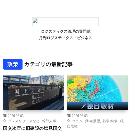
ロジスティクス管理の専門誌
月刊ロジスティクス・ビジネス
政策
カテゴリの最新記事
2026.08.03
2026.08.03
プレスリリースなど
,
幹部人事
コラム
,
動向/展望
,
戦争/紛争
,
独
自取材
国交次官に旧建設の塩見国交