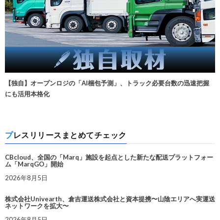
【独自】オープンロジの「AI梱包予測」、トラック必要台数の迅速把握
にも活用本格化
プレスリリースまとめてチェック
CBcloud、全国の「Marq」施設を起点とした新たな配送プラットフォー
ム「MarqGO」開始
2026年8月5日
株式会社Univearth、倉吉運送株式会社と資本提携〜山陰エリアへ実運送
ネットワークを拡大〜
2026年8月5日