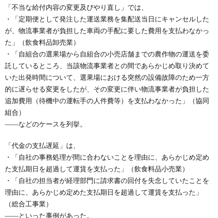
「不当な給付内容の変更及びやり直し」では、
・「定期便として発注した運送業務を集配送当日にキャンセルした
が、物流事業者が負担した車両の手配に要した費用を支払わなかっ
た」（飲食料品卸売業）
・「自組合の選果場から自組合の小売店舗までの農作物の運送を委
託しているところ、当該物流事業者との間であらかじめ取り決めて
いた出発時間について、選果場における突然の設備故障のため一方
的に遅らせる変更をしたが、その変更に伴い物流事業者が負担した
追加費用（待機中の運転手の人件費等）を支払わなかった」（協同
組合）
――などのケースを列挙。
「代金の支払遅延」は、
・「自社の事務処理が間に合わないことを理由に、あらかじめ定め
た支払期日を超過して運賃を支払った」（飲食料品小売業）
・「自社の担当者が経理部門に請求書の回付を失念していたことを
理由に、あらかじめ定めた支払期日を超過して運賃を支払った」
（総合工事業）
――といった事例があった。