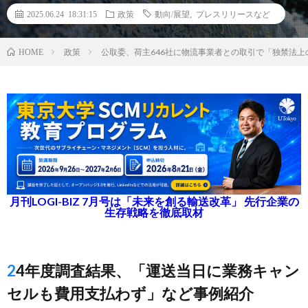
2025.06.24 18:31:15
政策
動向/展望
,
プレスリリースなど
政策
公取委、荷主646社に物流事業者との取引で「独禁法
HOME
月刊LOGI-BIZ 7月号は「未来を創る輸送改革」 先行企業の
生存戦略を徹底取材
24年度調査結果、「運送当日に業務キャン
セルも費用支払わず」など事例紹介