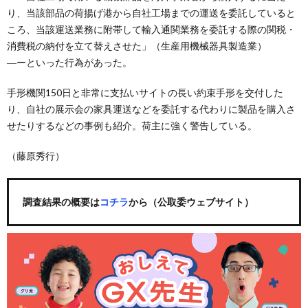
り、当該部品の荷揚げ港から自社工場までの運送を委託していると
ころ、当該運送業務に附帯して輸入通関業務を委託する際の関税・
消費税の納付を立て替えさせた」（生産用機械器具製造業）
―ーといった行為があった。
手形機関150日と非常に支払いサイトの長い約束手形を交付した
り、自社の展示会の家具運送などを委託する代わりに製品を購入さ
せたりするなどの事例も紹介。荷主に強く警告している。
（藤原秀行）
調査結果の概要は
コチラ
から（公取委ウェブサイト）