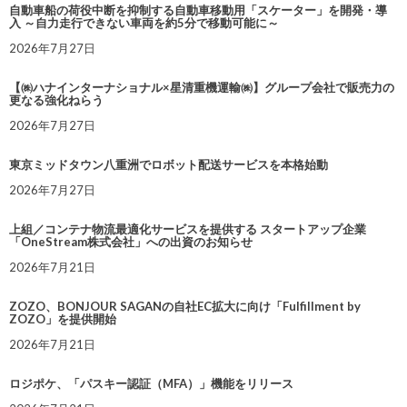
自動車船の荷役中断を抑制する自動車移動用「スケーター」を開発・導
入 ～自力走行できない車両を約5分で移動可能に～
2026年7月27日
【㈱ハナインターナショナル×星清重機運輸㈱】グループ会社で販売力の
更なる強化ねらう
2026年7月27日
東京ミッドタウン八重洲でロボット配送サービスを本格始動
2026年7月27日
上組／コンテナ物流最適化サービスを提供する スタートアップ企業
「OneStream株式会社」への出資のお知らせ
2026年7月21日
ZOZO、BONJOUR SAGANの自社EC拡大に向け「Fulfillment by
ZOZO」を提供開始
2026年7月21日
ロジポケ、「パスキー認証（MFA）」機能をリリース