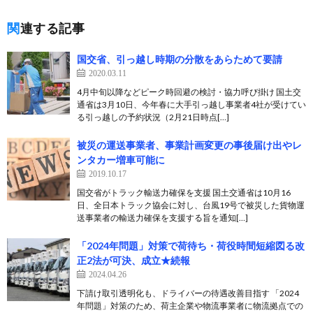
関連する記事
国交省、引っ越し時期の分散をあらためて要請
2020.03.11
4月中旬以降などピーク時回避の検討・協力呼び掛け 国土交
通省は3月10日、今年春に大手引っ越し事業者4社が受けてい
る引っ越しの予約状況（2月21日時点[…]
被災の運送事業者、事業計画変更の事後届け出やレ
ンタカー増車可能に
2019.10.17
国交省がトラック輸送力確保を支援 国土交通省は10月16
日、全日本トラック協会に対し、台風19号で被災した貨物運
送事業者の輸送力確保を支援する旨を通知[…]
「2024年問題」対策で荷待ち・荷役時間短縮図る改
正2法が可決、成立★続報
2024.04.26
下請け取引透明化も、ドライバーの待遇改善目指す 「2024
年問題」対策のため、荷主企業や物流事業者に物流拠点での