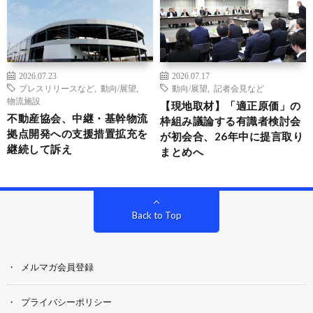
2026.07.23
2026.07.17
プレスリリースなど
,
動向/展望
,
動向/展望
,
記者会見など
物流施設
【現地取材】「適正原価」の
不動産協会、中継・基幹物流
枠組み議論する有識者検討会
拠点開発への支援措置拡充を
が初会合、26年中に提言取り
継続して訴え
まとめへ
Back to Top
メルマガ会員登録
プライバシーポリシー