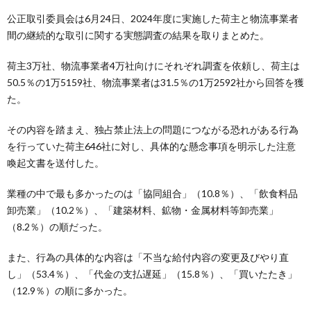
公正取引委員会は6月24日、2024年度に実施した荷主と物流事業者
間の継続的な取引に関する実態調査の結果を取りまとめた。
荷主3万社、物流事業者4万社向けにそれぞれ調査を依頼し、荷主は
50.5％の1万5159社、物流事業者は31.5％の1万2592社から回答を獲
た。
その内容を踏まえ、独占禁止法上の問題につながる恐れがある行為
を行っていた荷主646社に対し、具体的な懸念事項を明示した注意
喚起文書を送付した。
業種の中で最も多かったのは「協同組合」（10.8％）、「飲食料品
卸売業」（10.2％）、「建築材料、鉱物・金属材料等卸売業」
（8.2％）の順だった。
また、行為の具体的な内容は「不当な給付内容の変更及びやり直
し」（53.4％）、「代金の支払遅延」（15.8％）、「買いたたき」
（12.9％）の順に多かった。