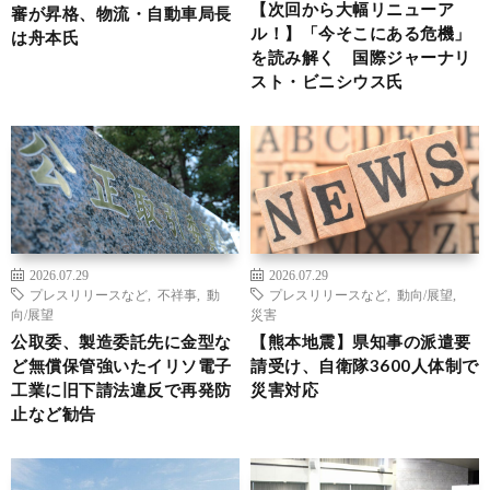
【次回から大幅リニューア
審が昇格、物流・自動車局長
ル！】「今そこにある危機」
は舟本氏
を読み解く 国際ジャーナリ
スト・ビニシウス氏
2026.07.29
2026.07.29
プレスリリースなど
,
不祥事
,
動
プレスリリースなど
,
動向/展望
,
向/展望
災害
公取委、製造委託先に金型な
【熊本地震】県知事の派遣要
ど無償保管強いたイリソ電子
請受け、自衛隊3600人体制で
工業に旧下請法違反で再発防
災害対応
止など勧告