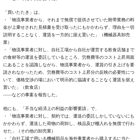
「買いたたき」は、
・「物流事業者から、それまで無償で提供させていた附帯業務の料
金が上乗せされた見積書を受け取ったにもかかわらず、理由を一切
説明することなく、運賃を一方的に据え置いた」（機械器具卸売
業）
・「物流事業者に対し、自社工場から自社が運営する飲食店舗まで
の食材等の運送を委託しているところ、労務費等のコスト上昇局面
にあることを認識しながら、物流事業者から、運賃の引き上げを要
請されなかったため、労務費等のコスト上昇分の反映の必要性につ
いて、価格交渉の場において明示的に協議することなく運賃を据え
置いた」（飲食店）
――などの事案を報告した。
他にも、「不当な経済上の利益の影響要請」で、
・「物流事業者に対し、契約では、運送の委託しかしていないにも
かかわらず、運送した荷物の荷卸し、検品及び棚入れを無償で行わ
せた」（その他の卸売業）
・「自社工場で用いる機械部品を海外事業者から購入するに当た