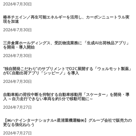
2026年7月30日
椿本チエイン／再生可能エネルギーを活用し、カーボンニュートラル実
現を加速
2026年7月30日
三井倉庫ホールディングス、受託物流業務に 「生成AI出荷検品アプリ」
を開発・導入開始
2026年7月30日
“独自開発こだわり”のサプリメントでD2C展開する「ウェルモット製薬」
がEC自動出荷アプリ「シッピーノ」を導入
2026年7月30日
自動車船の荷役中断を抑制する自動車移動用「スケーター」を開発・導
入 ～自力走行できない車両を約5分で移動可能に～
2026年7月27日
【㈱ハナインターナショナル×星清重機運輸㈱】グループ会社で販売力の
更なる強化ねらう
2026年7月27日