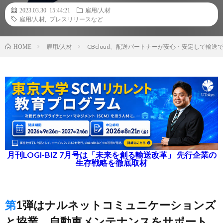
2023.03.30 15:44:21
雇用/人材
雇用/人材
,
プレスリリースなど
雇用/人材
CBcloud、配送パートナーが安心・安定して輸
HOME
月刊LOGI-BIZ 7月号は「未来を創る輸送改革」 先行企業の
生存戦略を徹底取材
第1弾はナルネットコミュニケーションズ
と協業、自動車メンテナンスをサポート