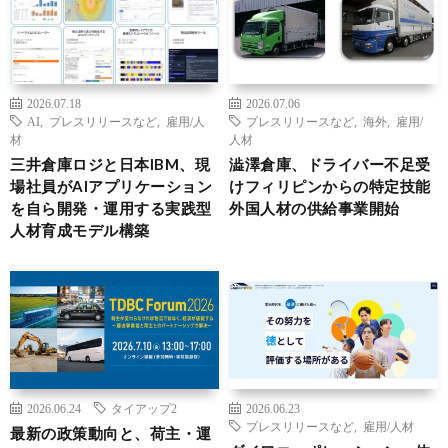
2026.07.18
2026.07.06
AI
,
プレスリリースなど
,
雇用/人
プレスリリースなど
,
海外
,
雇用/
材
人材
三井倉庫ロジと日本IBM、現
澁澤倉庫、ドライバー不足受
場社員がAIアプリケーション
けフィリピンからの特定技能
を自ら開発・運用する実践型
外国人材の供給事業開始
人材育成モデル構築
2026.06.24
タイアップ2
2026.06.23
プレスリリースなど
,
雇用/人材
最新の政策動向と、荷主・運