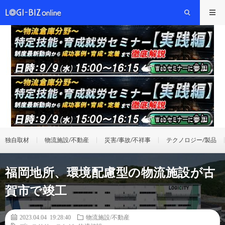
独自取材
物流施設/不動産
災害/事故/不祥事
テクノロジー/製品
福岡地所、環境配慮型の物流施設が古
賀市で竣工
2023.04.04 19:28:40
物流施設/不動産