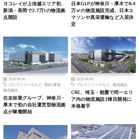
ヨコレイが上信越エリア初、
日本GLPが神奈川・厚木で8.4
新潟・長岡で2.7万tの物流拠
万㎡の物流施設完成、日本エ
点開設
マソンや真栄運輸など入居決
定
2026.08.06
2026.08.06
プレスリリースなど
,
動向/展望
,
プレスリリースなど
,
物流施設
物流施設
CRE、埼玉・朝霞で同一エリ
住友林業グループ、神奈川・
ア内の物流施設2棟目開発に
厚木で初の自社運営型物流拠
本格着手
点が稼働開始