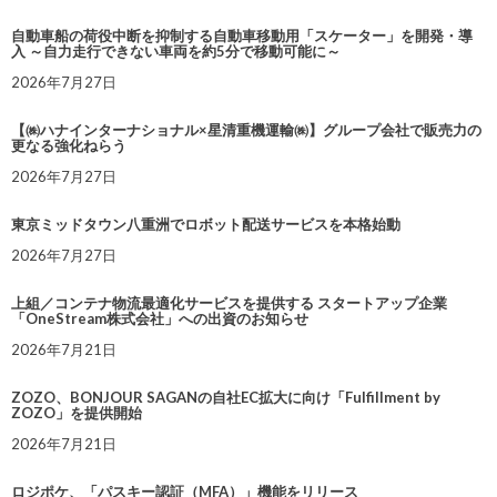
自動車船の荷役中断を抑制する自動車移動用「スケーター」を開発・導
入 ～自力走行できない車両を約5分で移動可能に～
2026年7月27日
【㈱ハナインターナショナル×星清重機運輸㈱】グループ会社で販売力の
更なる強化ねらう
2026年7月27日
東京ミッドタウン八重洲でロボット配送サービスを本格始動
2026年7月27日
上組／コンテナ物流最適化サービスを提供する スタートアップ企業
「OneStream株式会社」への出資のお知らせ
2026年7月21日
ZOZO、BONJOUR SAGANの自社EC拡大に向け「Fulfillment by
ZOZO」を提供開始
2026年7月21日
ロジポケ、「パスキー認証（MFA）」機能をリリース