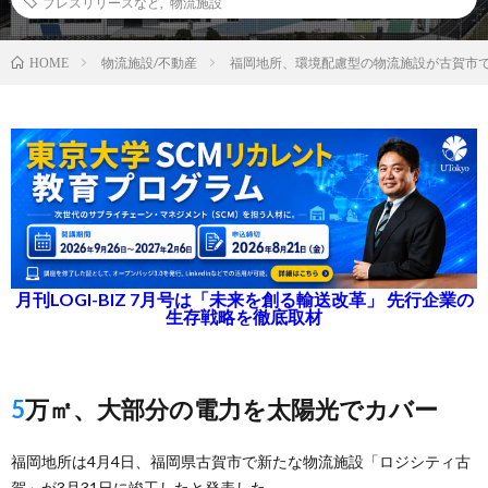
プレスリリースなど
,
物流施設
物流施設/不動産
福岡地所、環境配慮型の物流施設が古賀市
HOME
月刊LOGI-BIZ 7月号は「未来を創る輸送改革」 先行企業の
生存戦略を徹底取材
5万㎡、大部分の電力を太陽光でカバー
福岡地所は4月4日、福岡県古賀市で新たな物流施設「ロジシティ古
賀」が3月31日に竣工したと発表した。