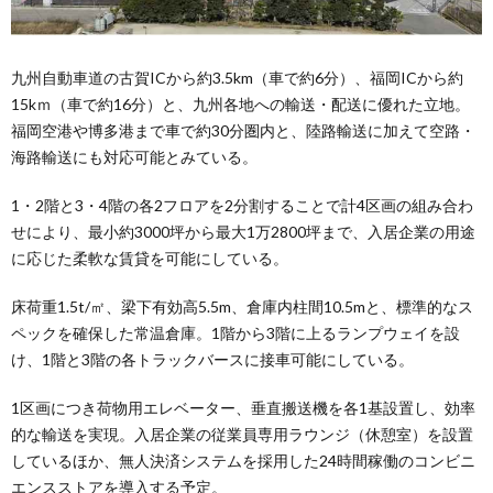
九州自動車道の古賀ICから約3.5km（車で約6分）、福岡ICから約
15kｍ（車で約16分）と、九州各地への輸送・配送に優れた立地。
福岡空港や博多港まで車で約30分圏内と、陸路輸送に加えて空路・
海路輸送にも対応可能とみている。
1・2階と3・4階の各2フロアを2分割することで計4区画の組み合わ
せにより、最小約3000坪から最大1万2800坪まで、入居企業の用途
に応じた柔軟な賃貸を可能にしている。
床荷重1.5t/㎡、梁下有効高5.5m、倉庫内柱間10.5mと、標準的なス
ペックを確保した常温倉庫。1階から3階に上るランプウェイを設
け、1階と3階の各トラックバースに接車可能にしている。
1区画につき荷物用エレベーター、垂直搬送機を各1基設置し、効率
的な輸送を実現。入居企業の従業員専用ラウンジ（休憩室）を設置
しているほか、無人決済システムを採用した24時間稼働のコンビニ
エンスストアを導入する予定。