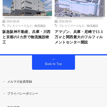
2026.08.06
2026.08.05
プレスリリースなど
,
物流施設
プレスリリースなど
,
物流施設
阪急阪神不動産、兵庫・川西
アマゾン、兵庫・尼崎で11.1
と京都の2カ所で物流施設竣
万㎡と関西最大のフルフィル
工
メントセンター開設
Back to Top
メルマガ会員登録
プライバシーポリシー