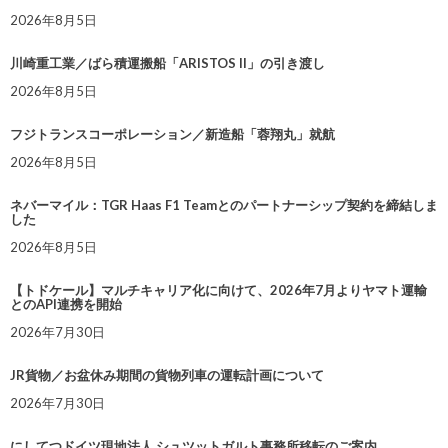
2026年8月5日
川崎重工業／ばら積運搬船「ARISTOS II」の引き渡し
2026年8月5日
フジトランスコーポレーション／新造船「蓉翔丸」就航
2026年8月5日
ネバーマイル：TGR Haas F1 Teamとのパートナーシップ契約を締結しま
した
2026年8月5日
【トドケール】マルチキャリア化に向けて、2026年7月よりヤマト運輸
とのAPI連携を開始
2026年7月30日
JR貨物／お盆休み期間の貨物列車の運転計画について
2026年7月30日
にしてつドイツ現地法人 シュツットガルト事務所移転のご案内