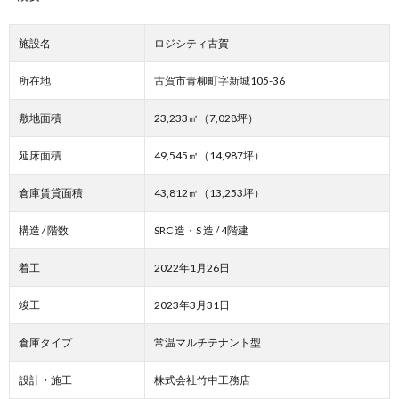
施設名
ロジシティ古賀
所在地
古賀市青柳町字新城105-36
敷地面積
23,233㎡（7,028坪）
延床面積
49,545㎡（14,987坪）
倉庫賃貸面積
43,812㎡（13,253坪）
構造 / 階数
SRC 造・S 造 / 4階建
着工
2022年1月26日
竣工
2023年3月31日
倉庫タイプ
常温マルチテナント型
設計・施工
株式会社竹中工務店