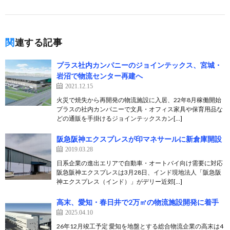
関連する記事
プラス社内カンパニーのジョインテックス、宮城・
岩沼で物流センター再建へ
2021.12.15
火災で焼失から再開発の物流施設に入居、22年8月稼働開始
プラスの社内カンパニーで文具・オフィス家具や保育用品な
どの通販を手掛けるジョインテックスカン[…]
阪急阪神エクスプレスが印マネサールに新倉庫開設
2019.03.28
日系企業の進出エリアで自動車・オートバイ向け需要に対応
阪急阪神エクスプレスは3月28日、インド現地法人「阪急阪
神エクスプレス（インド）」がデリー近郊[…]
高末、愛知・春日井で2万㎡の物流施設開発に着手
2025.04.10
26年12月竣工予定 愛知を地盤とする総合物流企業の高末は4