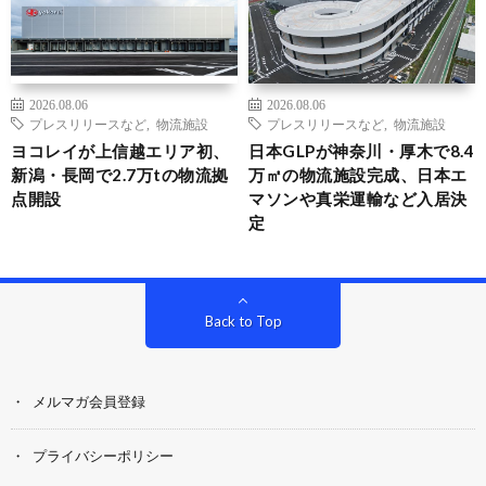
2026.08.06
2026.08.06
プレスリリースなど
,
物流施設
プレスリリースなど
,
物流施設
ヨコレイが上信越エリア初、
日本GLPが神奈川・厚木で8.4
新潟・長岡で2.7万tの物流拠
万㎡の物流施設完成、日本エ
点開設
マソンや真栄運輸など入居決
定
Back to Top
メルマガ会員登録
プライバシーポリシー