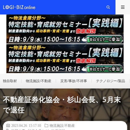
独自取材
物流施設/不動産
災害/事故/不祥事
テクノロジー/製品
不動産証券化協会・杉山会長、5月末
で退任
2023.04.26 15:17:10
物流施設/不動産