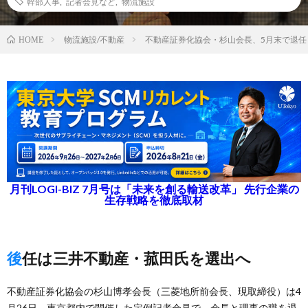
幹部人事
,
記者会見など
,
物流施設
物流施設/不動産
不動産証券化協会・杉山会長、5月末で退任
HOME
月刊LOGI-BIZ 7月号は「未来を創る輸送改革」 先行企業の
生存戦略を徹底取材
後任は三井不動産・菰田氏を選出へ
不動産証券化協会の杉山博孝会長（三菱地所前会長、現取締役）は4
月26日、東京都内で開催した定例記者会見で、会長と理事の職を退