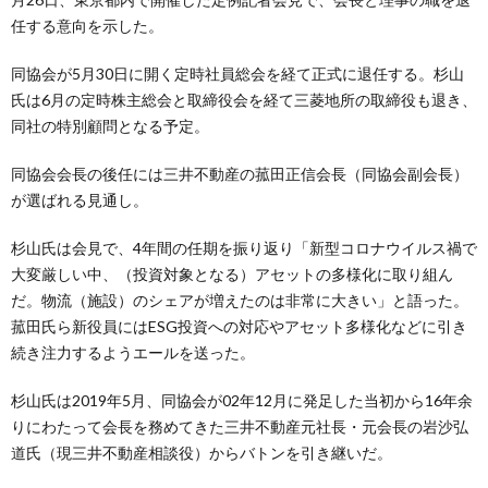
任する意向を示した。
同協会が5月30日に開く定時社員総会を経て正式に退任する。杉山
氏は6月の定時株主総会と取締役会を経て三菱地所の取締役も退き、
同社の特別顧問となる予定。
同協会会長の後任には三井不動産の菰田正信会長（同協会副会長）
が選ばれる見通し。
杉山氏は会見で、4年間の任期を振り返り「新型コロナウイルス禍で
大変厳しい中、（投資対象となる）アセットの多様化に取り組ん
だ。物流（施設）のシェアが増えたのは非常に大きい」と語った。
菰田氏ら新役員にはESG投資への対応やアセット多様化などに引き
続き注力するようエールを送った。
杉山氏は2019年5月、同協会が02年12月に発足した当初から16年余
りにわたって会長を務めてきた三井不動産元社長・元会長の岩沙弘
道氏（現三井不動産相談役）からバトンを引き継いだ。