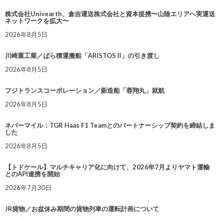
株式会社Univearth、倉吉運送株式会社と資本提携〜山陰エリアへ実運送
ネットワークを拡大〜
2026年8月5日
川崎重工業／ばら積運搬船「ARISTOS II」の引き渡し
2026年8月5日
フジトランスコーポレーション／新造船「蓉翔丸」就航
2026年8月5日
ネバーマイル：TGR Haas F1 Teamとのパートナーシップ契約を締結しま
した
2026年8月5日
【トドケール】マルチキャリア化に向けて、2026年7月よりヤマト運輸
とのAPI連携を開始
2026年7月30日
JR貨物／お盆休み期間の貨物列車の運転計画について