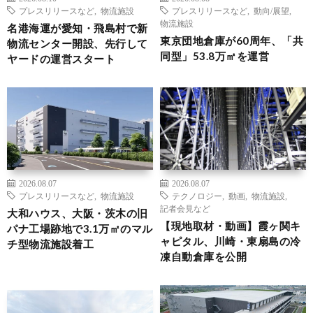
プレスリリースなど
,
物流施設
プレスリリースなど
,
動向/展望
,
物流施設
名港海運が愛知・飛島村で新
東京団地倉庫が60周年、「共
物流センター開設、先行して
同型」53.8万㎡を運営
ヤードの運営スタート
2026.08.07
2026.08.07
プレスリリースなど
,
物流施設
テクノロジー
,
動画
,
物流施設
,
記者会見など
大和ハウス、大阪・茨木の旧
【現地取材・動画】霞ヶ関キ
パナ工場跡地で3.1万㎡のマル
ャピタル、川崎・東扇島の冷
チ型物流施設着工
凍自動倉庫を公開