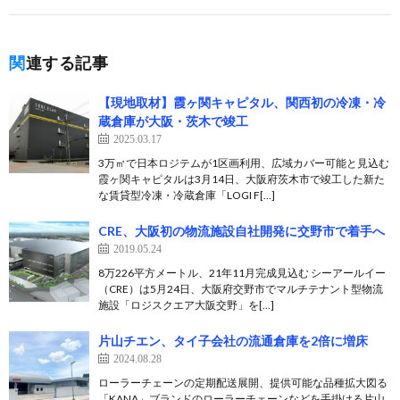
関連する記事
【現地取材】霞ヶ関キャピタル、関西初の冷凍・冷
蔵倉庫が大阪・茨木で竣工
2025.03.17
3万㎡で日本ロジテムが1区画利用、広域カバー可能と見込む
霞ヶ関キャピタルは3月14日、大阪府茨木市で竣工した新た
な賃貸型冷凍・冷蔵倉庫「LOGI F[…]
CRE、大阪初の物流施設自社開発に交野市で着手へ
2019.05.24
8万226平方メートル、21年11月完成見込む シーアールイー
（CRE）は5月24日、大阪府交野市でマルチテナント型物流
施設「ロジスクエア大阪交野」を[…]
片山チエン、タイ子会社の流通倉庫を2倍に増床
2024.08.28
ローラーチェーンの定期配送展開、提供可能な品種拡大図る
「KANA」ブランドのローラーチェーンなどを手掛ける片山