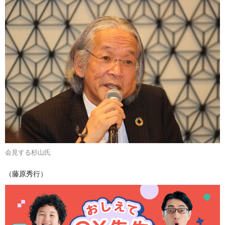
会見する杉山氏
（藤原秀行）