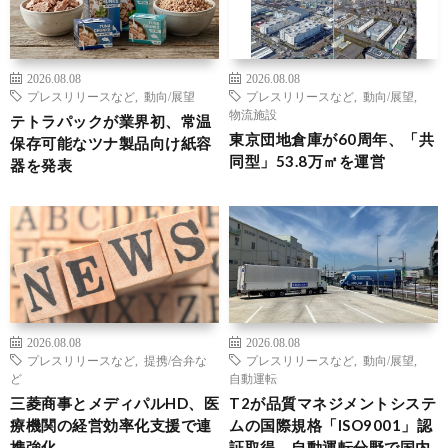
2026.08.08
2026.08.08
プレスリリースなど
,
動向/展望
プレスリリースなど
,
動向/展望
,
物流施設
テトラパックが業界初、常温
東京団地倉庫が60周年、「共
保存可能なツナ製品向け紙容
同型」53.8万㎡を運営
器を発表
2026.08.08
2026.08.08
プレスリリースなど
,
提携/合弁な
プレスリリースなど
,
動向/展望
,
ど
自動運転
三菱商事とメディパルHD、医
T2が品質マネジメントシステ
療機関の経営効率化支援で連
ムの国際規格「ISO9001」認
携強化
証取得、自動運転分野で国内