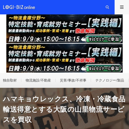
独自取材
物流施設/不動産
災害/事故/不祥事
テクノロジー/製品
ハマキョウレックス、冷凍・冷蔵食品
輸送得意とする大阪の山里物流サービ
スを買収