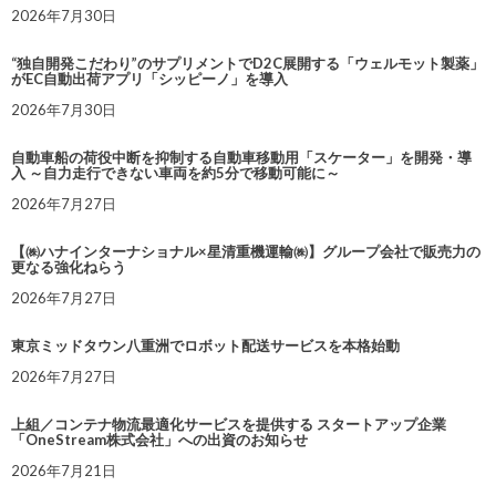
2026年7月30日
“独自開発こだわり”のサプリメントでD2C展開する「ウェルモット製薬」
がEC自動出荷アプリ「シッピーノ」を導入
2026年7月30日
自動車船の荷役中断を抑制する自動車移動用「スケーター」を開発・導
入 ～自力走行できない車両を約5分で移動可能に～
2026年7月27日
【㈱ハナインターナショナル×星清重機運輸㈱】グループ会社で販売力の
更なる強化ねらう
2026年7月27日
東京ミッドタウン八重洲でロボット配送サービスを本格始動
2026年7月27日
上組／コンテナ物流最適化サービスを提供する スタートアップ企業
「OneStream株式会社」への出資のお知らせ
2026年7月21日