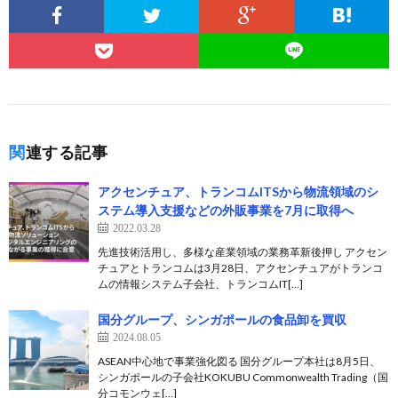
関連する記事
アクセンチュア、トランコムITSから物流領域のシ
ステム導入支援などの外販事業を7月に取得へ
2022.03.28
先進技術活用し、多様な産業領域の業務革新後押し アクセン
チュアとトランコムは3月28日、アクセンチュアがトランコ
ムの情報システム子会社、トランコムIT[…]
国分グループ、シンガポールの食品卸を買収
2024.08.05
ASEAN中心地で事業強化図る 国分グループ本社は8月5日、
シンガポールの子会社KOKUBU Commonwealth Trading（国
分コモンウェ[…]