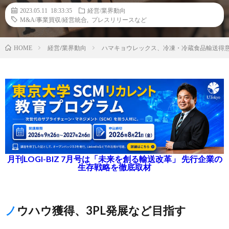
2023.05.11 18:33:35
経営/業界動向
M&A/事業買収/経営統合
,
プレスリリースなど
経営/業界動向
ハマキョウレックス、冷凍・冷蔵食品輸送得
HOME
月刊LOGI-BIZ 7月号は「未来を創る輸送改革」 先行企業の
生存戦略を徹底取材
ノウハウ獲得、3PL発展など目指す