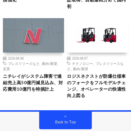
初
2026.08.08
2026.08.07
プレスリリースなど
,
動向/展望
,
テクノロジー
,
プレスリリースな
災害
ど
,
動向/展望
ニチレイがシステム障害で連
ロジスネクストが防爆仕様車
結売上高50億円減見込み、対
のフォークをフルモデルチェ
応費用10億円を特損計上
ンジ、オペレーターの快適性
向上図る
Back to Top