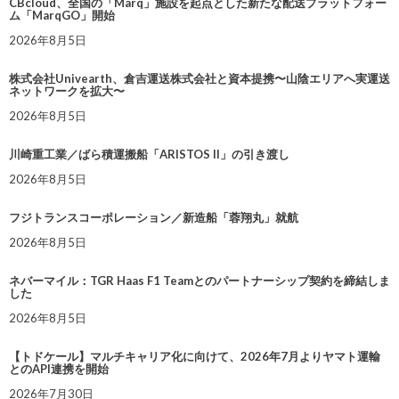
CBcloud、全国の「Marq」施設を起点とした新たな配送プラットフォー
ム「MarqGO」開始
2026年8月5日
株式会社Univearth、倉吉運送株式会社と資本提携〜山陰エリアへ実運送
ネットワークを拡大〜
2026年8月5日
川崎重工業／ばら積運搬船「ARISTOS II」の引き渡し
2026年8月5日
フジトランスコーポレーション／新造船「蓉翔丸」就航
2026年8月5日
ネバーマイル：TGR Haas F1 Teamとのパートナーシップ契約を締結しま
した
2026年8月5日
【トドケール】マルチキャリア化に向けて、2026年7月よりヤマト運輸
とのAPI連携を開始
2026年7月30日