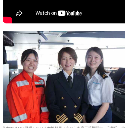
Beluga Aceに登場している女性船員（左から次席三等機関士・安留氏、松