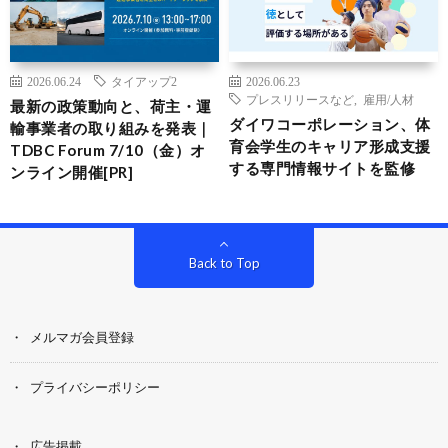
2026.06.24
タイアップ2
2026.06.23
プレスリリースなど
,
雇用/人材
最新の政策動向と、荷主・運
ダイワコーポレーション、体
輸事業者の取り組みを発表｜
育会学生のキャリア形成支援
TDBC Forum 7/10（金）オ
する専門情報サイトを監修
ンライン開催[PR]
Back to Top
メルマガ会員登録
プライバシーポリシー
広告掲載