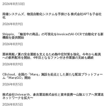
2026年8月10日
両備システムズ、物流自動化システムを手掛ける 株式会社APTを子会社
化
2026年8月9日
Shippio、「輸送中の商品」の可視化をInvoiceのAI-OCRで自動化する新
機能を提供開始
2026年8月9日
栗林商船／夏の安全運航を支えるため熱中症対策を強化。今年から船員
への飲料配布を開始、4年目となるファン付き作業服の支給も継続
2026年8月9日
CBcloud、全国の「Marq」施設を起点とした新たな配送プラットフォー
ム「MarqGO」開始
2026年8月5日
株式会社Univearth、倉吉運送株式会社と資本提携〜山陰エリアへ実運送
ネットワークを拡大〜
2026年8月5日