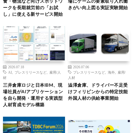
食・物流など向けスポットワ
場にゲームの要素取り入れ働
ークを長期就労前の「お試
きがい向上図る実証実験開始
し」に使える新サービス開始
2026.07.18
2026.07.06
AI
,
プレスリリースなど
,
雇用/人
プレスリリースなど
,
海外
,
雇用/
材
人材
三井倉庫ロジと日本IBM、現
澁澤倉庫、ドライバー不足受
場社員がAIアプリケーション
けフィリピンからの特定技能
を自ら開発・運用する実践型
外国人材の供給事業開始
人材育成モデル構築