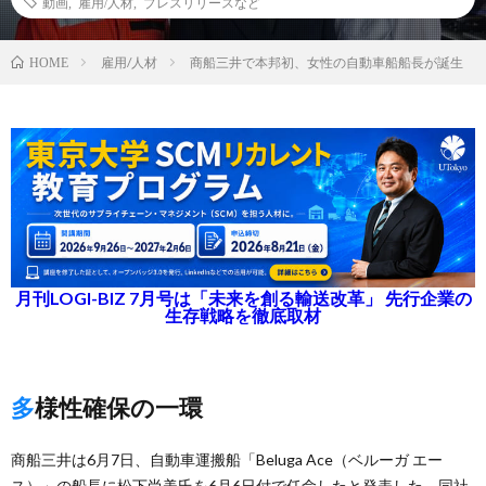
動画
,
雇用/人材
,
プレスリリースなど
雇用/人材
商船三井で本邦初、女性の自動車船船長が誕生
HOME
月刊LOGI-BIZ 7月号は「未来を創る輸送改革」 先行企業の
生存戦略を徹底取材
多様性確保の一環
商船三井は6月7日、自動車運搬船「Beluga Ace（ベルーガ エー
ス）」の船長に松下尚美氏を6月6日付で任命したと発表した。同社