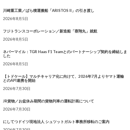
川崎重工業／ばら積運搬船「ARISTOS II」の引き渡し
2026年8月5日
フジトランスコーポレーション／新造船「蓉翔丸」就航
2026年8月5日
ネバーマイル：TGR Haas F1 Teamとのパートナーシップ契約を締結しま
した
2026年8月5日
【トドケール】マルチキャリア化に向けて、2026年7月よりヤマト運輸
とのAPI連携を開始
2026年7月30日
JR貨物／お盆休み期間の貨物列車の運転計画について
2026年7月30日
にしてつドイツ現地法人 シュツットガルト事務所移転のご案内
2026年7月30日