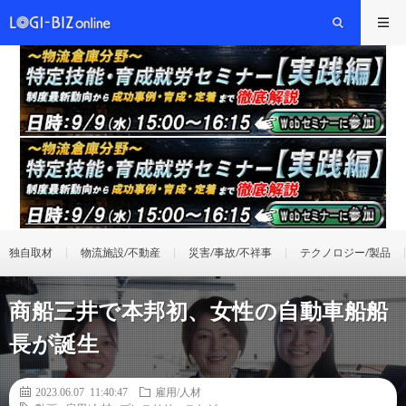
独自取材
物流施設/不動産
災害/事故/不祥事
テクノロジー/製品
商船三井で本邦初、女性の自動車船船
長が誕生
2023.06.07 11:40:47
雇用/人材