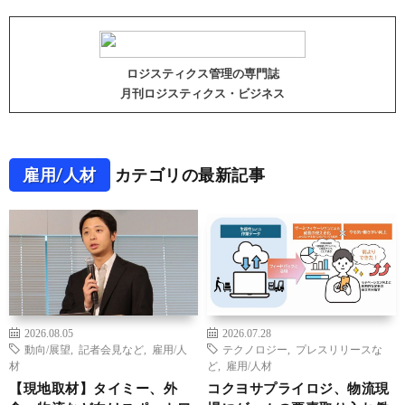
ロジスティクス管理の専門誌
月刊ロジスティクス・ビジネス
雇用/人材
カテゴリの最新記事
2026.08.05
2026.07.28
動向/展望
,
記者会見など
,
雇用/人
テクノロジー
,
プレスリリースな
材
ど
,
雇用/人材
【現地取材】タイミー、外
コクヨサプライロジ、物流現