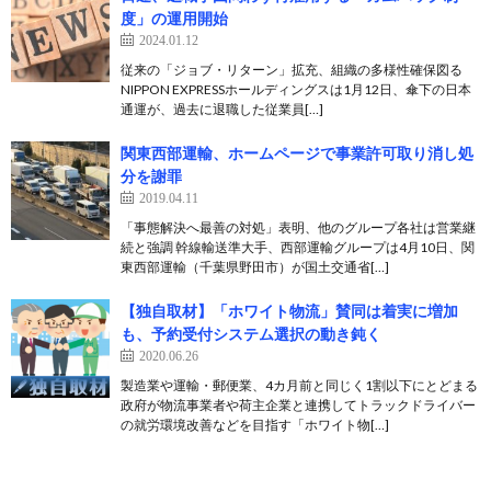
度」の運用開始
2024.01.12
従来の「ジョブ・リターン」拡充、組織の多様性確保図る
NIPPON EXPRESSホールディングスは1月12日、傘下の日本
通運が、過去に退職した従業員[…]
関東西部運輸、ホームページで事業許可取り消し処
分を謝罪
2019.04.11
「事態解決へ最善の対処」表明、他のグループ各社は営業継
続と強調 幹線輸送準大手、西部運輸グループは4月10日、関
東西部運輸（千葉県野田市）が国土交通省[…]
【独自取材】「ホワイト物流」賛同は着実に増加
も、予約受付システム選択の動き鈍く
2020.06.26
製造業や運輸・郵便業、4カ月前と同じく1割以下にとどまる
政府が物流事業者や荷主企業と連携してトラックドライバー
の就労環境改善などを目指す「ホワイト物[…]