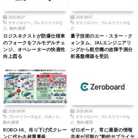
2026.08.07
2026.08.07
テクノロジー
,
プレスリリースな
テクノロジー
,
プレスリリースな
ど
,
動向/展望
ど
ロジスネクストが防爆仕様車
量子技術のエー・スター・ク
のフォークをフルモデルチェ
ォンタム、JALエンジニアリ
ンジ、オペレーターの快適性
ングから航空機の故障予測分
向上図る
析基盤構築を受託
2026.08.06
2026.08.06
プレスリリースなど
,
ロボット
,
テクノロジー
,
プレスリリースな
動向/展望
ど
,
動向/展望
ROBO-HI、吊り下げ式クレー
ゼロボード、常に最新の情報
ンに代わる超重量級
共有が可能な“動的サプライヤ