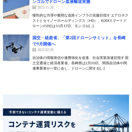
ンゴルでドローン血液輸送実施
2023.11.20
慢性的な渋滞や脆弱な道路インフラの克服目指す エアロネク
ストとセイノーホールディングス（HD）、KDDIスマートド
ローンの3社は11月17日、モンゴル[…]
国交・経産省、「第2回ドローンサミット」を長崎
で9月開催へ
2023.02.20
自治体の情報発信や連携強化を促進、社会実装加速目指す 国
土交通省と経済産業省、長崎県は2月20日、関係自治体や関
連事業者が一堂に会し、ドローンに関する[…]