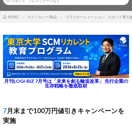
ロボット
,
プレスリリースなど
テクノロジー/製品
プラスオートメーション、ロボット導入拠
HOME
月刊LOGI-BIZ 7月号は「未来を創る輸送改革」 先行企業の
生存戦略を徹底取材
7月末まで100万円値引きキャンペーンを
実施