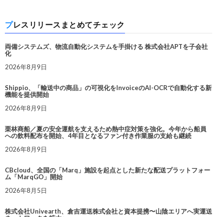
プレスリリースまとめてチェック
両備システムズ、物流自動化システムを手掛ける 株式会社APTを子会社
化
2026年8月9日
Shippio、「輸送中の商品」の可視化をInvoiceのAI-OCRで自動化する新
機能を提供開始
2026年8月9日
栗林商船／夏の安全運航を支えるため熱中症対策を強化。今年から船員
への飲料配布を開始、4年目となるファン付き作業服の支給も継続
2026年8月9日
CBcloud、全国の「Marq」施設を起点とした新たな配送プラットフォー
ム「MarqGO」開始
2026年8月5日
株式会社Univearth、倉吉運送株式会社と資本提携〜山陰エリアへ実運送