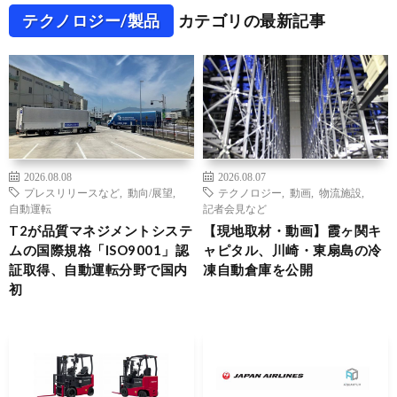
テクノロジー/製品
カテゴリの最新記事
2026.08.08
2026.08.07
プレスリリースなど
,
動向/展望
,
テクノロジー
,
動画
,
物流施設
,
自動運転
記者会見など
T2が品質マネジメントシステ
【現地取材・動画】霞ヶ関キ
ムの国際規格「ISO9001」認
ャピタル、川崎・東扇島の冷
証取得、自動運転分野で国内
凍自動倉庫を公開
初