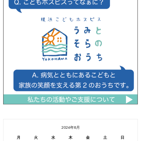
2026年8月
月
火
水
木
金
土
日