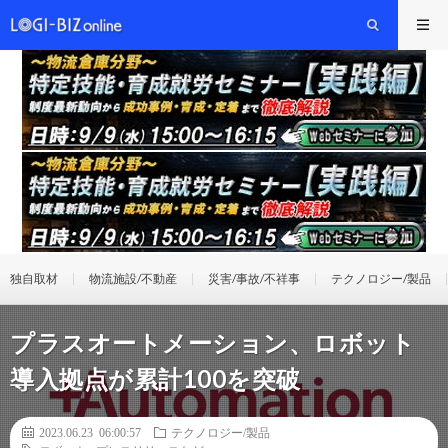
独自取材
物流施設/不動産
災害/事故/不祥事
テクノロジー/製品
プラスオートメーション、ロボット
導入拠点が累計100を突破
2023.06.23 06:00:57
テクノロジー/製品