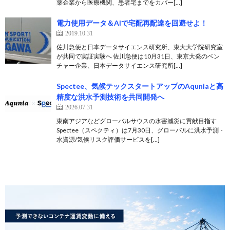
薬企業から医療機関、患者宅までをカバー[…]
電力使用データ＆AIで宅配再配達を回避せよ！
2019.10.31
佐川急便と日本データサイエンス研究所、東大大学院研究室
が共同で実証実験へ 佐川急便は10月31日、東京大発のベン
チャー企業、日本データサイエンス研究所[…]
Spectee、気候テックスタートアップのAquniaと高
精度な洪水予測技術を共同開発へ
2026.07.31
東南アジアなどグローバルサウスの水害減災に貢献目指す
Spectee（スペクティ）は7月30日、グローバルに洪水予測・
水資源/気候リスク評価サービスを[…]