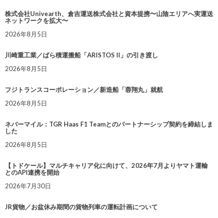
株式会社Univearth、倉吉運送株式会社と資本提携〜山陰エリアへ実運送
ネットワークを拡大〜
2026年8月5日
川崎重工業／ばら積運搬船「ARISTOS II」の引き渡し
2026年8月5日
フジトランスコーポレーション／新造船「蓉翔丸」就航
2026年8月5日
ネバーマイル：TGR Haas F1 Teamとのパートナーシップ契約を締結しま
した
2026年8月5日
【トドケール】マルチキャリア化に向けて、2026年7月よりヤマト運輸
とのAPI連携を開始
2026年7月30日
JR貨物／お盆休み期間の貨物列車の運転計画について