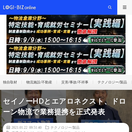
独自取材
物流施設/不動産
災害/事故/不祥事
テクノロジー/製品
セイノーHDとエアロネクスト、ドロ
ーン物流で業務提携を正式発表
2021.01.22 09:51:40
テクノロジー/製品