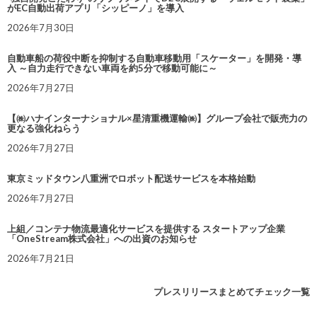
がEC自動出荷アプリ「シッピーノ」を導入
2026年7月30日
自動車船の荷役中断を抑制する自動車移動用「スケーター」を開発・導
入 ～自力走行できない車両を約5分で移動可能に～
2026年7月27日
【㈱ハナインターナショナル×星清重機運輸㈱】グループ会社で販売力の
更なる強化ねらう
2026年7月27日
東京ミッドタウン八重洲でロボット配送サービスを本格始動
2026年7月27日
上組／コンテナ物流最適化サービスを提供する スタートアップ企業
「OneStream株式会社」への出資のお知らせ
2026年7月21日
プレスリリースまとめてチェック一覧