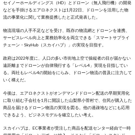
セイノーホールディングス（HD）とドローン（無人飛行機）の開発
などを手掛けるエアロネクストは1月22日、ドローンを活用した物
流の事業化に関して業務提携したと正式発表した。
物流現場の人手不足などを受け、既存の物流網とドローンを連携、
サービスレベル向上と業務効率化を両立できる「スマートサプライ
チェーン・SkyHub（スカイハブ）」の実現を目指す。
政府は2022年度に、人口の多い市街地上空で操縦者の目が届かない
遠距離までドローンが自律飛行する「レベル4」実現を目指してい
る。両社もレベル4の開始をにらみ、ドローン物流の普及に注力して
いく構えだ。
今後は、エアロネクストがオンデマンドドローン配送の早期実用化
に取り組む子会社を1月に開設した山梨県小菅村で、住民が購入した
商品を届けるドローン物流の実現を図る。他の過疎地などにも応用
できるよう、ビジネスモデルを確立したい考え。
スカイハブは、EC事業者が受注した商品を配送センター経由で一時