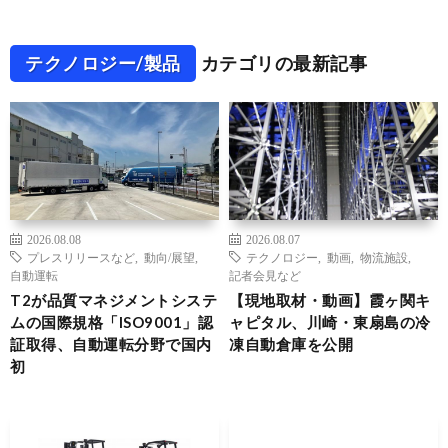
テクノロジー/製品
カテゴリの最新記事
2026.08.08
2026.08.07
プレスリリースなど
,
動向/展望
,
テクノロジー
,
動画
,
物流施設
,
自動運転
記者会見など
T2が品質マネジメントシステ
【現地取材・動画】霞ヶ関キ
ムの国際規格「ISO9001」認
ャピタル、川崎・東扇島の冷
証取得、自動運転分野で国内
凍自動倉庫を公開
初