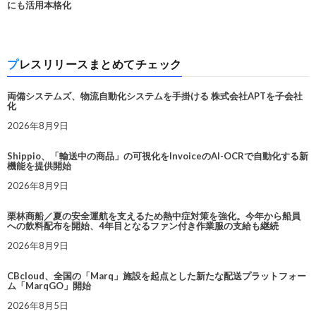
にも活用本格化
プレスリリースまとめてチェック
両備システムズ、物流自動化システムを手掛ける 株式会社APTを子会社
化
2026年8月9日
Shippio、「輸送中の商品」の可視化をInvoiceのAI-OCRで自動化する新
機能を提供開始
2026年8月9日
栗林商船／夏の安全運航を支えるため熱中症対策を強化。今年から船員
への飲料配布を開始、4年目となるファン付き作業服の支給も継続
2026年8月9日
CBcloud、全国の「Marq」施設を起点とした新たな配送プラットフォー
ム「MarqGO」開始
2026年8月5日