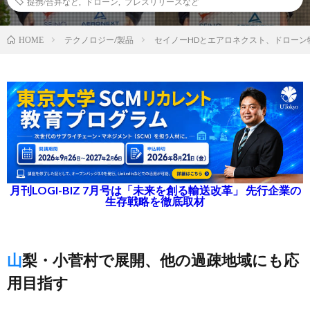
提携/合弁など
,
ドローン
,
プレスリリースなど
テクノロジー/製品
セイノーHDとエアロネクスト、ドローン
HOME
月刊LOGI-BIZ 7月号は「未来を創る輸送改革」 先行企業の
生存戦略を徹底取材
山梨・小菅村で展開、他の過疎地域にも応
用目指す