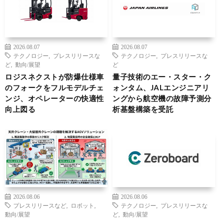
2026.08.07
2026.08.07
テクノロジー
,
プレスリリースな
テクノロジー
,
プレスリリースな
ど
,
動向/展望
ど
ロジスネクストが防爆仕様車
量子技術のエー・スター・ク
のフォークをフルモデルチェ
ォンタム、JALエンジニアリ
ンジ、オペレーターの快適性
ングから航空機の故障予測分
向上図る
析基盤構築を受託
2026.08.06
2026.08.06
プレスリリースなど
,
ロボット
,
テクノロジー
,
プレスリリースな
動向/展望
ど
,
動向/展望