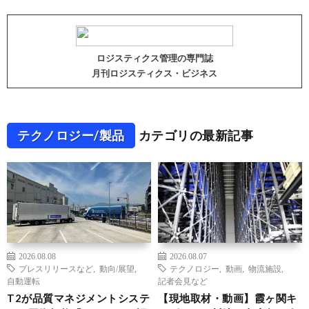
ロジスティクス管理の専門誌
月刊ロジスティクス・ビジネス
テクノロジー/製品
カテゴリの最新記事
2026.08.08
2026.08.07
プレスリリースなど
,
動向/展望
,
テクノロジー
,
動画
,
物流施設
,
自動運転
記者会見など
T2が品質マネジメントシステ
【現地取材・動画】霞ヶ関キ