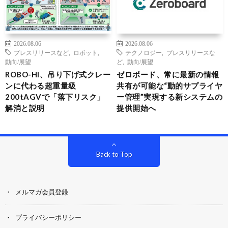
2026.08.06
2026.08.06
プレスリリースなど
,
ロボット
,
テクノロジー
,
プレスリリースな
動向/展望
ど
,
動向/展望
ROBO-HI、吊り下げ式クレー
ゼロボード、常に最新の情報
ンに代わる超重量級
共有が可能な“動的サプライヤ
200tAGVで「落下リスク」
ー管理”実現する新システムの
解消と説明
提供開始へ
Back to Top
メルマガ会員登録
プライバシーポリシー