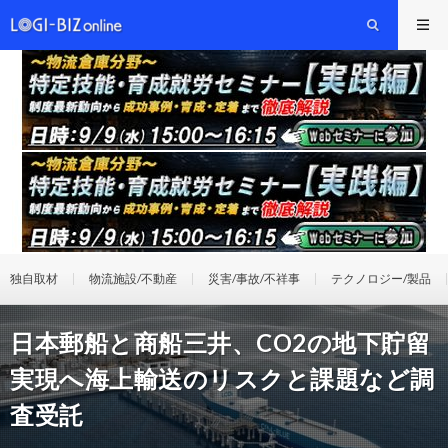
独自取材
物流施設/不動産
災害/事故/不祥事
テクノロジー/製品
日本郵船と商船三井、CO2の地下貯留
実現へ海上輸送のリスクと課題など調
査受託