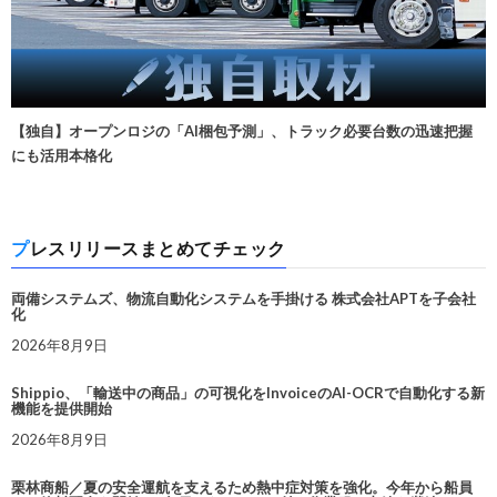
【独自】オープンロジの「AI梱包予測」、トラック必要台数の迅速把握
にも活用本格化
プレスリリースまとめてチェック
両備システムズ、物流自動化システムを手掛ける 株式会社APTを子会社
化
2026年8月9日
Shippio、「輸送中の商品」の可視化をInvoiceのAI-OCRで自動化する新
機能を提供開始
2026年8月9日
栗林商船／夏の安全運航を支えるため熱中症対策を強化。今年から船員