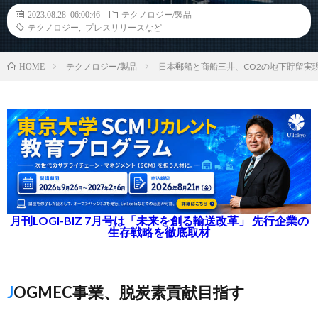
2023.08.28 06:00:46
テクノロジー/製品
テクノロジー
,
プレスリリースなど
テクノロジー/製品
日本郵船と商船三井、CO2の地下貯留実
HOME
月刊LOGI-BIZ 7月号は「未来を創る輸送改革」 先行企業の
生存戦略を徹底取材
JOGMEC事業、脱炭素貢献目指す