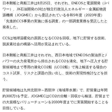
日本郵船と商船三井は8月25日、それぞれ、ENEOSと電源開発（Jパ
ワー）、JX石油開発の3社が独立行政法人エネルギー・金属鉱物資
源機構（JOGMEC）から委託されている令和5年度（2023年度）
「先進的CCS事業の実施に係る調査」の一部調査業務を受託したと
発表した。
CCSは地球温暖化の原因となるCO2を回収、地下に貯留する技術。
脱炭素社会の構築へ活用が見込まれている。
日本郵船と商船三井はそれぞれ、西日本地域でENEOSの製油所とJ
パワーの火力発電所から排出されるCO2を液化、地下へ圧入する貯
留候補地まで専用の液化CO2船（LCO2船）で海上輸送する場合の
コスト試算、リスクと課題の洗い出し、技術の実現性検討などを担
う。
貯留候補地は九州北部沖～西部沖（海域帯水層）で、貯留量は年間
約300万tを予定。JOGMECはCO2の分離・回収から輸送、貯留まで
の大規模なバリューチェーンを2030年度までに実装開始することを
目指している。