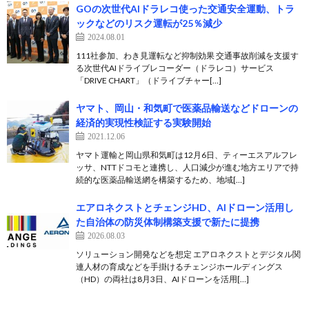
GOの次世代AIドラレコ使った交通安全運動、トラ
ックなどのリスク運転が25％減少
2024.08.01
111社参加、わき見運転など抑制効果 交通事故削減を支援す
る次世代AIドライブレコーダー（ドラレコ）サービス
「DRIVE CHART」（ドライブチャー[…]
ヤマト、岡山・和気町で医薬品輸送などドローンの
経済的実現性検証する実験開始
2021.12.06
ヤマト運輸と岡山県和気町は12月6日、ティーエスアルフレ
ッサ、NTTドコモと連携し、人口減少が進む地方エリアで持
続的な医薬品輸送網を構築するため、地域[…]
エアロネクストとチェンジHD、AIドローン活用し
た自治体の防災体制構築支援で新たに提携
2026.08.03
ソリューション開発などを想定 エアロネクストとデジタル関
連人材の育成などを手掛けるチェンジホールディングス
（HD）の両社は8月3日、AIドローンを活用[…]