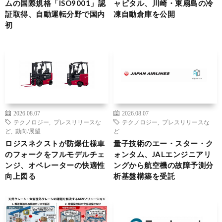
ムの国際規格「ISO9001」認
ャピタル、川崎・東扇島の冷
証取得、自動運転分野で国内
凍自動倉庫を公開
初
2026.08.07
2026.08.07
テクノロジー
,
プレスリリースな
テクノロジー
,
プレスリリースな
ど
,
動向/展望
ど
ロジスネクストが防爆仕様車
量子技術のエー・スター・ク
のフォークをフルモデルチェ
ォンタム、JALエンジニアリ
ンジ、オペレーターの快適性
ングから航空機の故障予測分
向上図る
析基盤構築を受託