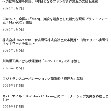
への飲料配布を開始、4年目となるファン付き作業服の支給も継続
2026年8月9日
CBcloud、全国の「Marq」施設を起点とした新たな配送プラットフォー
ム「MarqGO」開始
2026年8月5日
株式会社Univearth、倉吉運送株式会社と資本提携〜山陰エリアへ実運送
ネットワークを拡大〜
2026年8月5日
川崎重工業／ばら積運搬船「ARISTOS II」の引き渡し
2026年8月5日
フジトランスコーポレーション／新造船「蓉翔丸」就航
2026年8月5日
ネバーマイル：TGR Haas F1 Teamとのパートナーシップ契約を締結しま
した
2026年8月5日