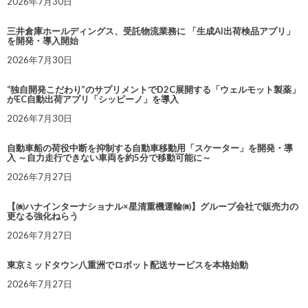
2026年7月30日
三井倉庫ホールディングス、受託物流業務に 「生成AI出荷検品アプリ」
を開発・導入開始
2026年7月30日
“独自開発こだわり”のサプリメントでD2C展開する「ウェルモット製薬」
がEC自動出荷アプリ「シッピーノ」を導入
2026年7月30日
自動車船の荷役中断を抑制する自動車移動用「スケーター」を開発・導
入 ～自力走行できない車両を約5分で移動可能に～
2026年7月27日
【㈱ハナインターナショナル×星清重機運輸㈱】グループ会社で販売力の
更なる強化ねらう
2026年7月27日
東京ミッドタウン八重洲でロボット配送サービスを本格始動
2026年7月27日