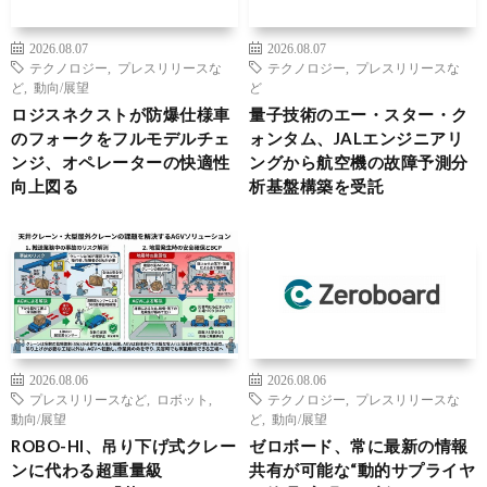
2026.08.07
2026.08.07
テクノロジー
,
プレスリリースな
テクノロジー
,
プレスリリースな
ど
,
動向/展望
ど
ロジスネクストが防爆仕様車
量子技術のエー・スター・ク
のフォークをフルモデルチェ
ォンタム、JALエンジニアリ
ンジ、オペレーターの快適性
ングから航空機の故障予測分
向上図る
析基盤構築を受託
2026.08.06
2026.08.06
プレスリリースなど
,
ロボット
,
テクノロジー
,
プレスリリースな
動向/展望
ど
,
動向/展望
ROBO-HI、吊り下げ式クレー
ゼロボード、常に最新の情報
ンに代わる超重量級
共有が可能な“動的サプライヤ