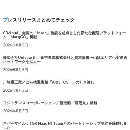
プレスリリースまとめてチェック
CBcloud、全国の「Marq」施設を起点とした新たな配送プラットフォー
ム「MarqGO」開始
2026年8月5日
株式会社Univearth、倉吉運送株式会社と資本提携〜山陰エリアへ実運送
ネットワークを拡大〜
2026年8月5日
川崎重工業／ばら積運搬船「ARISTOS II」の引き渡し
2026年8月5日
フジトランスコーポレーション／新造船「蓉翔丸」就航
2026年8月5日
ネバーマイル：TGR Haas F1 Teamとのパートナーシップ契約を締結しま
した