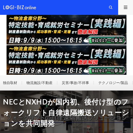
独自取材
物流施設/不動産
災害/事故/不祥事
テクノロジー/製品
NECとNXHDが国内初、後付け型のフ
ォークリフト自律遠隔搬送ソリューシ
ョンを共同開発