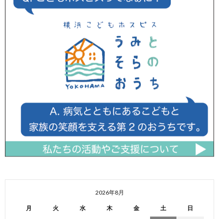
2026年8月
月
火
水
木
金
土
日