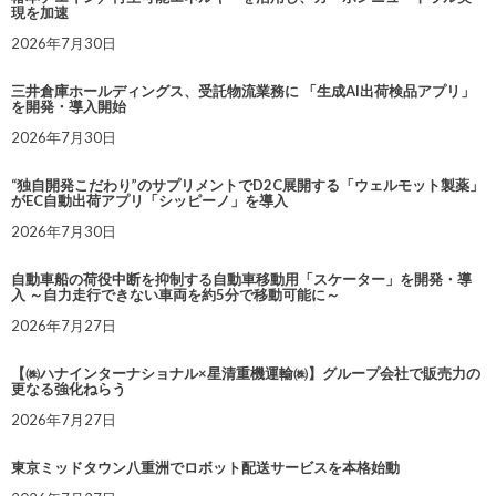
現を加速
2026年7月30日
三井倉庫ホールディングス、受託物流業務に 「生成AI出荷検品アプリ」
を開発・導入開始
2026年7月30日
“独自開発こだわり”のサプリメントでD2C展開する「ウェルモット製薬」
がEC自動出荷アプリ「シッピーノ」を導入
2026年7月30日
自動車船の荷役中断を抑制する自動車移動用「スケーター」を開発・導
入 ～自力走行できない車両を約5分で移動可能に～
2026年7月27日
【㈱ハナインターナショナル×星清重機運輸㈱】グループ会社で販売力の
更なる強化ねらう
2026年7月27日
東京ミッドタウン八重洲でロボット配送サービスを本格始動