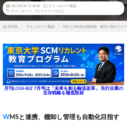
2023.08.28 11:40:49
テクノロジー/製品
テクノロジー
,
プレスリリースなど
テクノロジー/製品
NECとNXHDが国内初、後付け型のフ
HOME
月刊LOGI-BIZ 7月号は「未来を創る輸送改革」 先行企業の
生存戦略を徹底取材
WMSと連携、棚卸し管理も自動化目指す