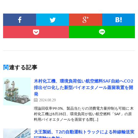
関連する記事
木村化工機、環境負荷低い航空燃料SAF自給へCO2
排出ゼロ化した新型バイオエタノール蒸留装置を開
発
2024.08.29
理論回収率99.0%、製品当たりの消費電力量抑制も可能に 木
村化工機は8月28日、環境負荷が低い航空燃料「SAF」の原
料用バイオエタノールを蒸留する際[…]
大王製紙、T2の自動運転トラックによる幹線輸送実