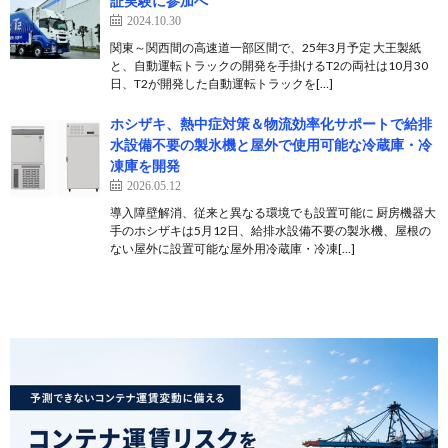
証実験に参加へ
2024.10.30
関東～関西間の高速道一部区間で、25年3月予定 大王製紙
と、自動運転トラックの開発を手掛けるT2の両社は10月30
日、T2が開発した自動運転トラックを[…]
ホシザキ、熱中症対策＆物流効率化サポートで給排
水設備不要の製氷機と屋外で使用可能な冷蔵庫・冷
凍庫を開発
2026.05.12
導入障壁解消、従来と異なる環境でも設置可能に 厨房機器大
手のホシザキは5月12日、給排水設備不要の製氷機、屋根の
ない屋外に設置可能な屋外用冷蔵庫・冷凍[…]