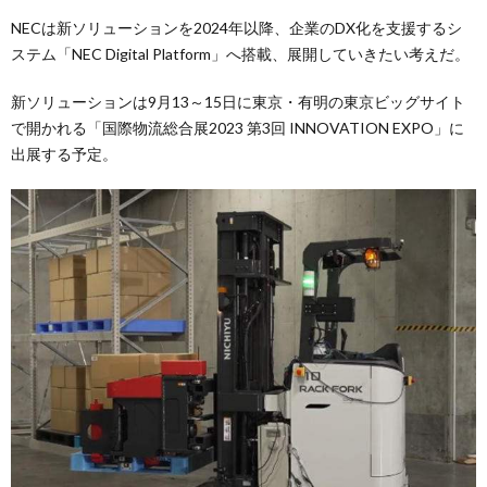
NECは新ソリューションを2024年以降、企業のDX化を支援するシ
ステム「NEC Digital Platform」へ搭載、展開していきたい考えだ。
新ソリューションは9月13～15日に東京・有明の東京ビッグサイト
で開かれる「国際物流総合展2023 第3回 INNOVATION EXPO」に
出展する予定。