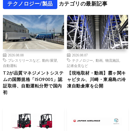
テクノロジー/製品
カテゴリの最新記事
2026.08.08
2026.08.07
プレスリリースなど
,
動向/展望
,
テクノロジー
,
動画
,
物流施設
,
自動運転
記者会見など
T2が品質マネジメントシステ
【現地取材・動画】霞ヶ関キ
ムの国際規格「ISO9001」認
ャピタル、川崎・東扇島の冷
証取得、自動運転分野で国内
凍自動倉庫を公開
初