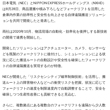
日本電気（NEC）とNIPPON EXPRESSホールディングス（NXHD）
は8月28日、商品運搬や積み下ろしなどフォークリフトを活用した
倉庫内作業の効率性と安全性を向上させる自律遠隔搬送ソリューシ
ョンを共同で開発したと発表した。
両社は2020年10月、物流現場の自動化・効率化を後押しする新技術
の開発で連携を開始した。
開発したソリューションはアクチュエーター、カメラ、センサーな
どを既製のフォークリフトに後付けし、シミュレーションによる状
況に応じた搬送ルートの自動設計や安全性を確保したフォークリフ
トの自律遠隔搬送を実現するのが特徴。
NECが開発した「リスクセンシティブ確率制御技術」を活用し、搬
送ルート上の障害物や人などへの衝突リスクを把握。状況に応じて
フォークリフトの速度を制限速度内で自動調整することで、安全を
確保しつつ生産性改善にも貢献できると見込む。
さらに、複数拠点にある複数台のフォークリフトを遠隔から少人数