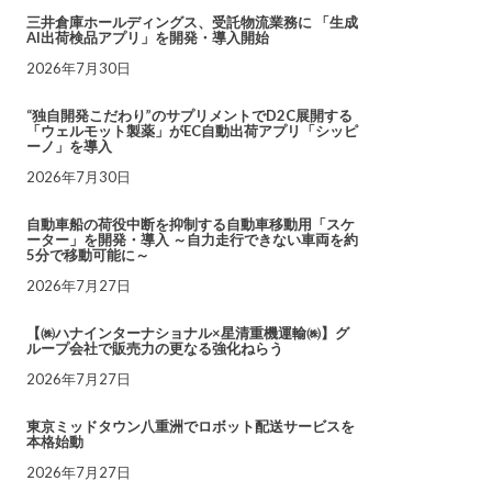
三井倉庫ホールディングス、受託物流業務に 「生成
AI出荷検品アプリ」を開発・導入開始
2026年7月30日
“独自開発こだわり”のサプリメントでD2C展開する
「ウェルモット製薬」がEC自動出荷アプリ「シッピ
ーノ」を導入
2026年7月30日
自動車船の荷役中断を抑制する自動車移動用「スケ
ーター」を開発・導入 ～自力走行できない車両を約
5分で移動可能に～
2026年7月27日
【㈱ハナインターナショナル×星清重機運輸㈱】グ
ループ会社で販売力の更なる強化ねらう
2026年7月27日
東京ミッドタウン八重洲でロボット配送サービスを
本格始動
2026年7月27日