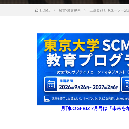
経営/業界動向
三菱食品とキユーソー流
HOME
月刊LOGI-BIZ 7月号は「未