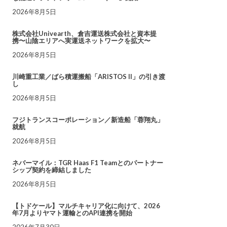
2026年8月5日
株式会社Univearth、倉吉運送株式会社と資本提
携〜山陰エリアへ実運送ネットワークを拡大〜
2026年8月5日
川崎重工業／ばら積運搬船「ARISTOS II」の引き渡
し
2026年8月5日
フジトランスコーポレーション／新造船「蓉翔丸」
就航
2026年8月5日
ネバーマイル：TGR Haas F1 Teamとのパートナー
シップ契約を締結しました
2026年8月5日
【トドケール】マルチキャリア化に向けて、2026
年7月よりヤマト運輸とのAPI連携を開始
2026年7月30日