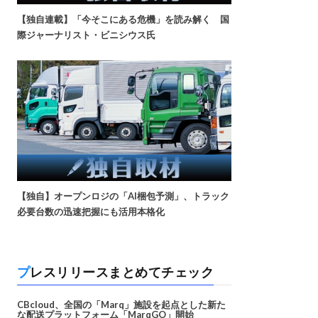
【独自連載】「今そこにある危機」を読み解く 国
際ジャーナリスト・ビニシウス氏
【独自】オープンロジの「AI梱包予測」、トラック
必要台数の迅速把握にも活用本格化
プレスリリースまとめてチェック
CBcloud、全国の「Marq」施設を起点とした新た
な配送プラットフォーム「MarqGO」開始