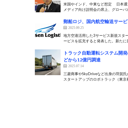
米国やインド、中東など想定 日本通
メディア向け説明会の席上、グローバル
郵船ロジ、国内航空輸送サービ
2025.09.25
地方空港活用した3サービス新規スター
ービスを拡充すると発表した。新たに日
トラック自動運転システム開発
どから12億円調達
2025.07.14
三菱商事やSkyDriveなど出身の羽
スタートアップのロボトラック（東京都