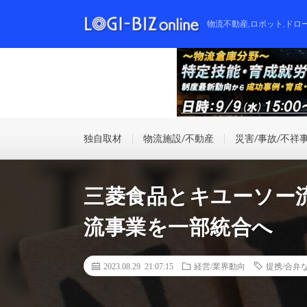
物流不動産,ロボット,ドロ
独自取材
物流施設/不動産
災害/事故/不祥
三菱食品とキユーソー
流事業を一部統合へ
2023.08.29 21:07:15
経営/業界動向
提携/合弁