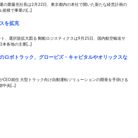
運の齋藤充社長は2月22日、東京都内の本社で開いた新たな経営計画の
規模で事業の[…]
スを拡充
ト、選択肢拡大図る 郵船ロジスティクスは9月25日、国内航空輸送サ
本各地の主要[…]
のロボトラック、グロービズ・キャピタルやオリックスな
賀氏がCEO就任 大型トラック向け自動運転ソリューションの開発を手掛ける
中央[…]