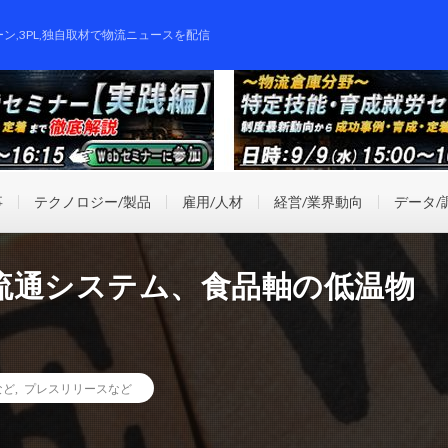
ーン,3PL,独自取材で物流ニュースを配信
事
テクノロジー/製品
雇用/人材
経営/業界動向
データ/
流通システム、食品軸の低温物
など
,
プレスリリースなど