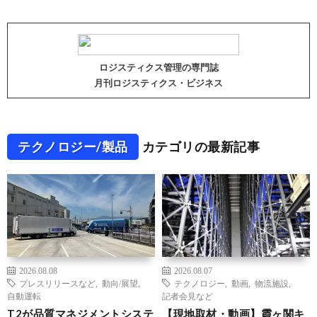
ロジスティクス管理の専門誌
月刊ロジスティクス・ビジネス
テクノロジー/製品
カテゴリの最新記事
2026.08.08
2026.08.07
プレスリリースなど
,
動向/展望
,
テクノロジー
,
動画
,
物流施設
,
自動運転
記者会見など
T2が品質マネジメントシステ
【現地取材・動画】霞ヶ関キ