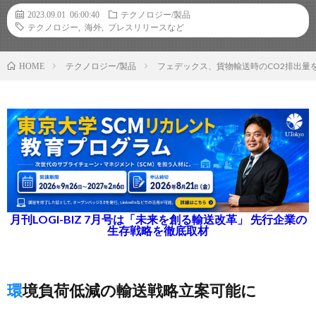
2023.09.01 06:00:40
テクノロジー/製品
テクノロジー
,
海外
,
プレスリリースなど
テクノロジー/製品
フェデックス、貨物輸送時のCO2排出量
HOME
月刊LOGI-BIZ 7月号は「未来を創る輸送改革」 先行企業の
生存戦略を徹底取材
環境負荷低減の輸送戦略立案可能に