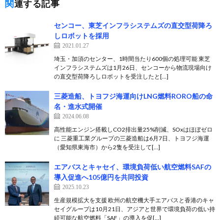
関連する記事
センコー、東芝インフラシステムズの直交型荷降ろ
しロボットを採用
2021.01.27
埼玉・加須のセンター、1時間当たり600個の処理可能 東芝
インフラシステムズは1月26日、センコーから物流現場向け
の直交型荷降ろしロボットを受注したと[…]
三菱造船、トヨフジ海運向けLNG燃料RORO船の命
名・進水式開催
2024.06.08
高性能エンジン搭載しCO2排出量25%削減、SOxはほぼゼロ
に 三菱重工業グループの三菱造船は6月7日、トヨフジ海運
（愛知県東海市）から2隻を受注して[…]
エアバスとキャセイ、環境負荷低い航空燃料SAFの
導入促進へ105億円を共同投資
2025.10.23
生産規模拡大を支援 欧州の航空機大手エアバスと香港のキャ
セイグループは10月21日、アジアと世界で環境負荷の低い持
続可能な航空燃料「SAF」の導入を促[…]