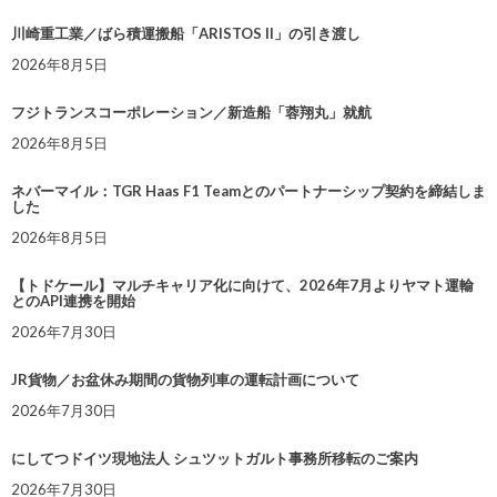
川崎重工業／ばら積運搬船「ARISTOS II」の引き渡し
2026年8月5日
フジトランスコーポレーション／新造船「蓉翔丸」就航
2026年8月5日
ネバーマイル：TGR Haas F1 Teamとのパートナーシップ契約を締結しま
した
2026年8月5日
【トドケール】マルチキャリア化に向けて、2026年7月よりヤマト運輸
とのAPI連携を開始
2026年7月30日
JR貨物／お盆休み期間の貨物列車の運転計画について
2026年7月30日
にしてつドイツ現地法人 シュツットガルト事務所移転のご案内
2026年7月30日