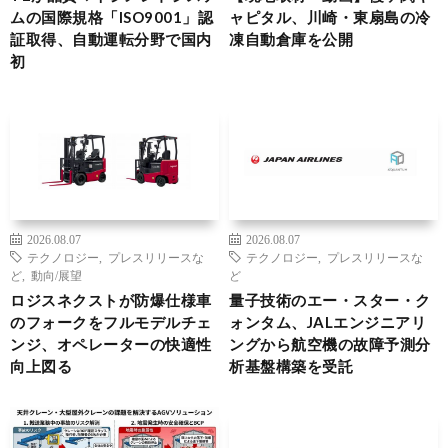
ムの国際規格「ISO9001」認
ャピタル、川崎・東扇島の冷
証取得、自動運転分野で国内
凍自動倉庫を公開
初
2026.08.07
2026.08.07
テクノロジー
,
プレスリリースな
テクノロジー
,
プレスリリースな
ど
,
動向/展望
ど
ロジスネクストが防爆仕様車
量子技術のエー・スター・ク
のフォークをフルモデルチェ
ォンタム、JALエンジニアリ
ンジ、オペレーターの快適性
ングから航空機の故障予測分
向上図る
析基盤構築を受託