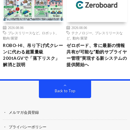
2026.08.06
2026.08.06
プレスリリースなど
,
ロボット
,
テクノロジー
,
プレスリリースな
動向/展望
ど
,
動向/展望
ROBO-HI、吊り下げ式クレー
ゼロボード、常に最新の情報
ンに代わる超重量級
共有が可能な“動的サプライヤ
200tAGVで「落下リスク」
ー管理”実現する新システムの
解消と説明
提供開始へ
Back to Top
メルマガ会員登録
プライバシーポリシー