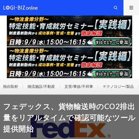
独自取材
物流施設/不動産
災害/事故/不祥事
テクノロジー/製品
フェデックス、貨物輸送時のCO2排出
量をリアルタイムで確認可能なツール
提供開始