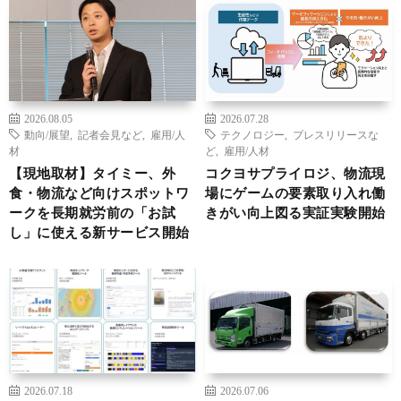
2026.08.05
2026.07.28
動向/展望
,
記者会見など
,
雇用/人
テクノロジー
,
プレスリリースな
材
ど
,
雇用/人材
【現地取材】タイミー、外
コクヨサプライロジ、物流現
食・物流など向けスポットワ
場にゲームの要素取り入れ働
ークを長期就労前の「お試
きがい向上図る実証実験開始
し」に使える新サービス開始
2026.07.18
2026.07.06