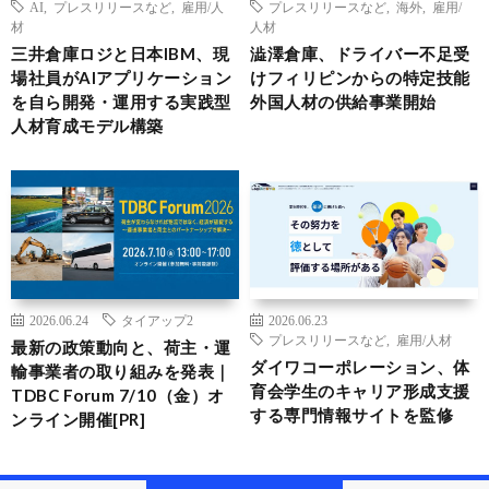
AI
,
プレスリリースなど
,
雇用/人
プレスリリースなど
,
海外
,
雇用/
材
人材
三井倉庫ロジと日本IBM、現
澁澤倉庫、ドライバー不足受
場社員がAIアプリケーション
けフィリピンからの特定技能
を自ら開発・運用する実践型
外国人材の供給事業開始
人材育成モデル構築
2026.06.24
タイアップ2
2026.06.23
プレスリリースなど
,
雇用/人材
最新の政策動向と、荷主・運
ダイワコーポレーション、体
輸事業者の取り組みを発表｜
育会学生のキャリア形成支援
TDBC Forum 7/10（金）オ
する専門情報サイトを監修
ンライン開催[PR]