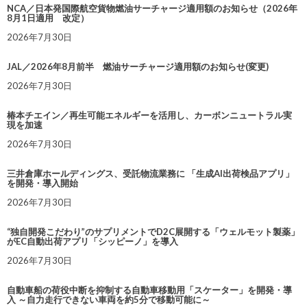
NCA／日本発国際航空貨物燃油サーチャージ適用額のお知らせ（2026年
8月1日適用 改定）
2026年7月30日
JAL／2026年8月前半 燃油サーチャージ適用額のお知らせ(変更)
2026年7月30日
椿本チエイン／再生可能エネルギーを活用し、カーボンニュートラル実
現を加速
2026年7月30日
三井倉庫ホールディングス、受託物流業務に 「生成AI出荷検品アプリ」
を開発・導入開始
2026年7月30日
“独自開発こだわり”のサプリメントでD2C展開する「ウェルモット製薬」
がEC自動出荷アプリ「シッピーノ」を導入
2026年7月30日
自動車船の荷役中断を抑制する自動車移動用「スケーター」を開発・導
入 ～自力走行できない車両を約5分で移動可能に～