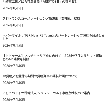
川崎重工業／ばら積運搬船「ARISTOS II」の引き渡し
2026年8月5日
フジトランスコーポレーション／新造船「蓉翔丸」就航
2026年8月5日
ネバーマイル：TGR Haas F1 Teamとのパートナーシップ契約を締結しま
した
2026年8月5日
【トドケール】マルチキャリア化に向けて、2026年7月よりヤマト運輸
とのAPI連携を開始
2026年7月30日
JR貨物／お盆休み期間の貨物列車の運転計画について
2026年7月30日
にしてつドイツ現地法人 シュツットガルト事務所移転のご案内
2026年7月30日