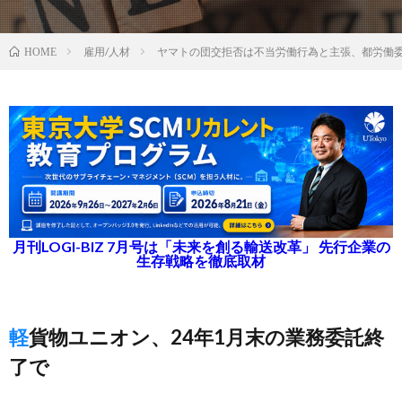
雇用/人材
ヤマトの団交拒否は不当労働行為と主張、都労働
HOME
月刊LOGI-BIZ 7月号は「未来を創る輸送改革」 先行企業の
生存戦略を徹底取材
軽貨物ユニオン、24年1月末の業務委託終
了で