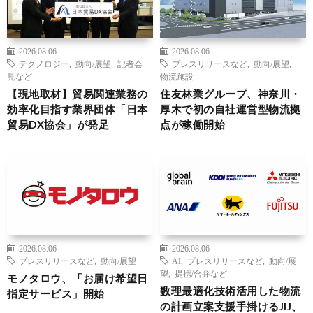
2026.08.06
2026.08.06
テクノロジー
,
動向/展望
,
記者会
プレスリリースなど
,
動向/展望
,
見など
物流施設
【現地取材】貿易関連業務の
住友林業グループ、神奈川・
効率化目指す業界団体「日本
厚木で初の自社運営型物流拠
貿易DX協会」が発足
点が稼働開始
2026.08.06
2026.08.06
プレスリリースなど
,
動向/展望
AI
,
プレスリリースなど
,
動向/展
望
,
提携/合弁など
モノタロウ、「お届け希望日
数理最適化技術活用した物流
指定サービス」開始
の計画立案支援手掛けるJIJ、