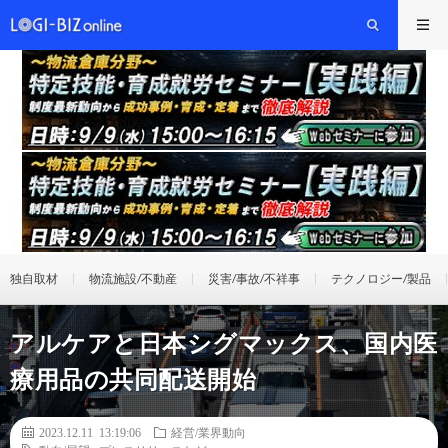
独自取材
物流施設/不動産
災害/事故/不祥事
テクノロジー/製品
アルケアと日本シグマックス、国内医
療用品の共同配送開始
2023.12.11 13:19:06
経営/業界動向