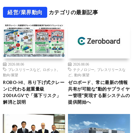
経営/業界動向
カテゴリの最新記事
2026.08.06
2026.08.06
プレスリリースなど
,
ロボット
,
テクノロジー
,
プレスリリースな
動向/展望
ど
,
動向/展望
ROBO-HI、吊り下げ式クレー
ゼロボード、常に最新の情報
ンに代わる超重量級
共有が可能な“動的サプライヤ
200tAGVで「落下リスク」
ー管理”実現する新システムの
解消と説明
提供開始へ