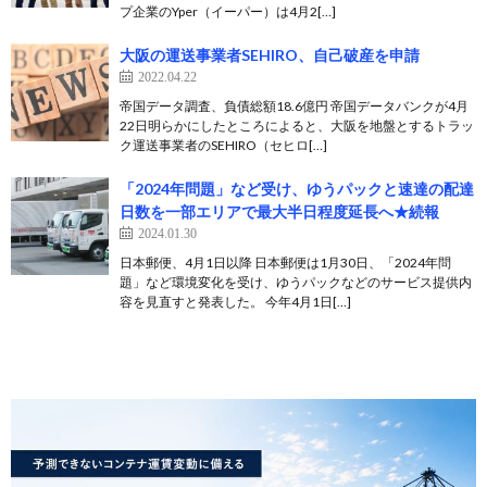
プ企業のYper（イーパー）は4月2[…]
大阪の運送事業者SEHIRO、自己破産を申請
2022.04.22
帝国データ調査、負債総額18.6億円 帝国データバンクが4月
22日明らかにしたところによると、大阪を地盤とするトラッ
ク運送事業者のSEHIRO（セヒロ[…]
「2024年問題」など受け、ゆうパックと速達の配達
日数を一部エリアで最大半日程度延長へ★続報
2024.01.30
日本郵便、4月1日以降 日本郵便は1月30日、「2024年問
題」など環境変化を受け、ゆうパックなどのサービス提供内
容を見直すと発表した。 今年4月1日[…]