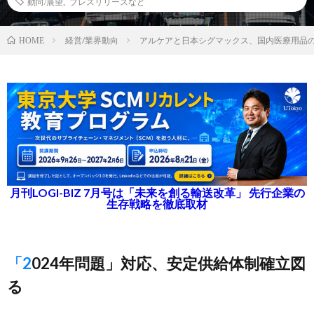
動向/展望
,
プレスリリースなど
経営/業界動向
アルケアと日本シグマックス、国内医療用品
HOME
月刊LOGI-BIZ 7月号は「未来を創る輸送改革」 先行企業の
生存戦略を徹底取材
「2024年問題」対応、安定供給体制確立図
る