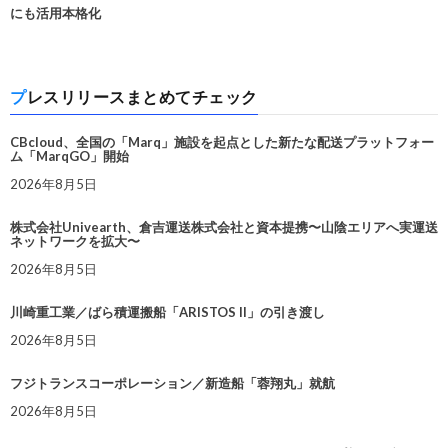
にも活用本格化
プレスリリースまとめてチェック
CBcloud、全国の「Marq」施設を起点とした新たな配送プラットフォー
ム「MarqGO」開始
2026年8月5日
株式会社Univearth、倉吉運送株式会社と資本提携〜山陰エリアへ実運送
ネットワークを拡大〜
2026年8月5日
川崎重工業／ばら積運搬船「ARISTOS II」の引き渡し
2026年8月5日
フジトランスコーポレーション／新造船「蓉翔丸」就航
2026年8月5日