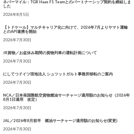
ネバーマイル：TGR Haas F1 Teamとのパートナーシップ契約を締結しま
した
2026年8月5日
【トドケール】マルチキャリア化に向けて、2026年7月よりヤマト運輸
とのAPI連携を開始
2026年7月30日
JR貨物／お盆休み期間の貨物列車の運転計画について
2026年7月30日
にしてつドイツ現地法人 シュツットガルト事務所移転のご案内
2026年7月30日
NCA／日本発国際航空貨物燃油サーチャージ適用額のお知らせ（2026年
8月1日適用 改定）
2026年7月30日
JAL／2026年8月前半 燃油サーチャージ適用額のお知らせ(変更)
2026年7月30日