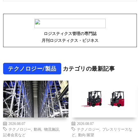
ロジスティクス管理の専門誌
月刊ロジスティクス・ビジネス
テクノロジー/製品
カテゴリの最新記事
2026.08.07
2026.08.07
テクノロジー
,
動画
,
物流施設
,
テクノロジー
,
プレスリリースな
記者会見など
ど
,
動向/展望