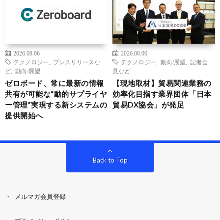
2026.08.06
2026.08.06
テクノロジー
,
プレスリリースな
テクノロジー
,
動向/展望
,
記者会
ど
,
動向/展望
見など
ゼロボード、常に最新の情報
【現地取材】貿易関連業務の
共有が可能な“動的サプライヤ
効率化目指す業界団体「日本
ー管理”実現する新システムの
貿易DX協会」が発足
提供開始へ
Back to Top
メルマガ会員登録