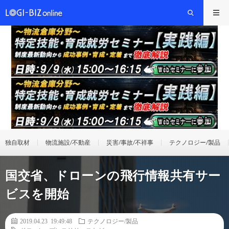
独自取材
物流施設/不動産
災害/事故/不祥事
テクノロジー/製品
国交省、ドローンの飛行情報共有サー
ビスを開始
2019.04.23 19:49:48
テクノロジー/製品