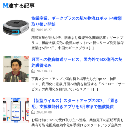
関連する記事
協栄産業、ギークプラスの新AI物流ロボット4種類
取り扱い開始
2019.06.27
積載重量が最大2倍、旧来より機能強化 関連記事：ギークプ
ラス、機能大幅拡充の物流ロボットEVE新シリーズ発売 協栄
産業は6月27日、中国のギークプラス[…]
月面への物資輸送サービス、国内外で500億円の契
約獲得済み
2023.04.13
宇宙スタートアップで国内初上場果たしたispace・袴田
CEO、商用化に意欲 月面へ物資を輸送する「ペイロードサー
ビス」の商用化を目指しているスタート[…]
【新型ウイルス】スタートアップの207、「置き
配」支援機能付きアプリを5月末まで無償提供
2020.04.08
お届け前にSMSで受け取り主へ連絡、業務完了の証明写真も
共有可能 宅配業務効率化を手掛けるスタートアップ企業の