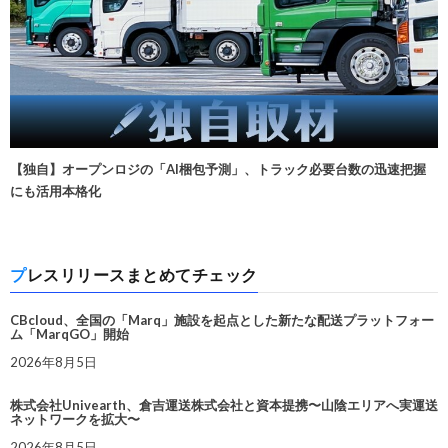
【独自】オープンロジの「AI梱包予測」、トラック必要台数の迅速把握
にも活用本格化
プレスリリースまとめてチェック
CBcloud、全国の「Marq」施設を起点とした新たな配送プラットフォー
ム「MarqGO」開始
2026年8月5日
株式会社Univearth、倉吉運送株式会社と資本提携〜山陰エリアへ実運送
ネットワークを拡大〜
2026年8月5日