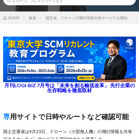
ドローン
,
プレスリリースなど
政策
国交省、ドローンの飛行情報共有サービスを開始
HOME
月刊LOGI-BIZ 7月号は「未来を創る輸送改革」 先行企業の
生存戦略を徹底取材
専用サイトで日時やルートなど確認可能
国土交通省は4月23日、ドローン（小型無人機）の飛行情報を共有
できるオンラインサービスを同日始めたと発表した。