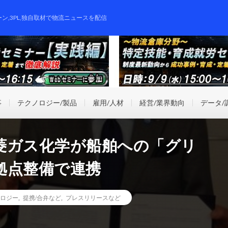
ーン,3PL,独自取材で物流ニュースを配信
事
テクノロジー/製品
雇用/人材
経営/業界動向
データ/
菱ガス化学が船舶への「グリ
拠点整備で連携
ロジー
,
提携/合弁など
,
プレスリリースなど