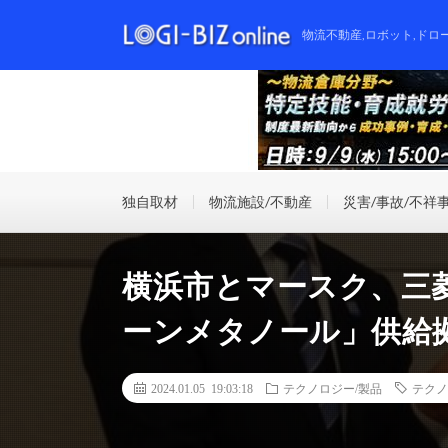
物流不動産,ロボット,ドロ
独自取材
物流施設/不動産
災害/事故/不祥
横浜市とマースク、三
ーンメタノール」供給
2024.01.05 19:03:18
テクノロジー/製品
テクノ