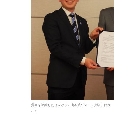
覚書を締結した（左から）山本航平マースク駐日代表、
用）