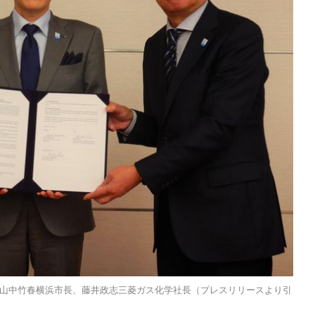
山中竹春横浜市長、藤井政志三菱ガス化学社長（プレスリリースより引