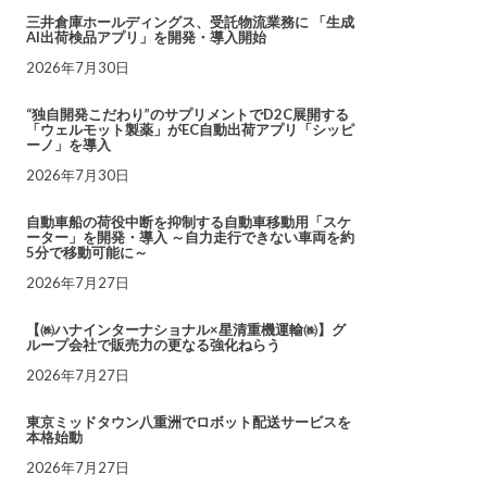
三井倉庫ホールディングス、受託物流業務に 「生成
AI出荷検品アプリ」を開発・導入開始
2026年7月30日
“独自開発こだわり”のサプリメントでD2C展開する
「ウェルモット製薬」がEC自動出荷アプリ「シッピ
ーノ」を導入
2026年7月30日
自動車船の荷役中断を抑制する自動車移動用「スケ
ーター」を開発・導入 ～自力走行できない車両を約
5分で移動可能に～
2026年7月27日
【㈱ハナインターナショナル×星清重機運輸㈱】グ
ループ会社で販売力の更なる強化ねらう
2026年7月27日
東京ミッドタウン八重洲でロボット配送サービスを
本格始動
2026年7月27日