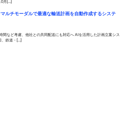
月[…]
受けマルチモーダルで最適な輸送計画を自動作成するシステ
時間など考慮、他社との共同配送にも対応へ AIを活用した計画立案シス
、鉄道・[…]