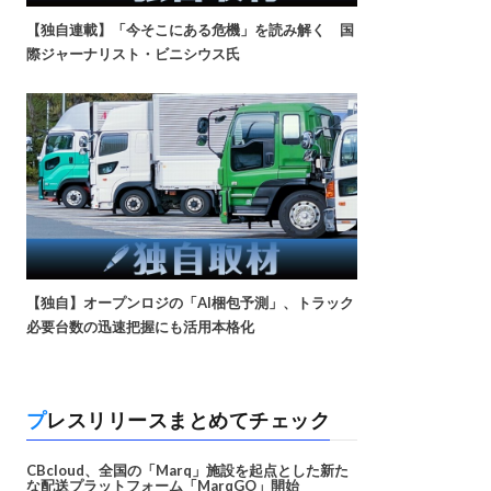
【独自連載】「今そこにある危機」を読み解く 国
際ジャーナリスト・ビニシウス氏
【独自】オープンロジの「AI梱包予測」、トラック
必要台数の迅速把握にも活用本格化
プレスリリースまとめてチェック
CBcloud、全国の「Marq」施設を起点とした新た
な配送プラットフォーム「MarqGO」開始