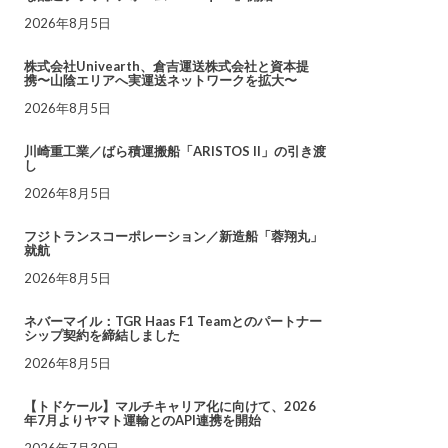
2026年8月5日
株式会社Univearth、倉吉運送株式会社と資本提
携〜山陰エリアへ実運送ネットワークを拡大〜
2026年8月5日
川崎重工業／ばら積運搬船「ARISTOS II」の引き渡
し
2026年8月5日
フジトランスコーポレーション／新造船「蓉翔丸」
就航
2026年8月5日
ネバーマイル：TGR Haas F1 Teamとのパートナー
シップ契約を締結しました
2026年8月5日
【トドケール】マルチキャリア化に向けて、2026
年7月よりヤマト運輸とのAPI連携を開始
2026年7月30日