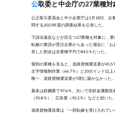
公取委と中企庁の27業種
公正取引委員会と中小企業庁は1月18日、
関する2023年度の調査結果を公表した。
下請法違反などが目立つ27業種を対象に、
転嫁の要請が受注企業からあった場合に「おお
答した割合は全業種平均で84.5％だった。
個別の業種を見ると、道路貨物運送業が45.
文字情報制作業（66.7％）と20ポイント以
唯一、道路貨物運送業が5割に届かなかった
最多は鉄鋼業で97.6％。次いで非鉄金属製造
（92.8％）、広告業（92.2％）などと続いた
道路貨物運送業は「一部転嫁を受け入れている（