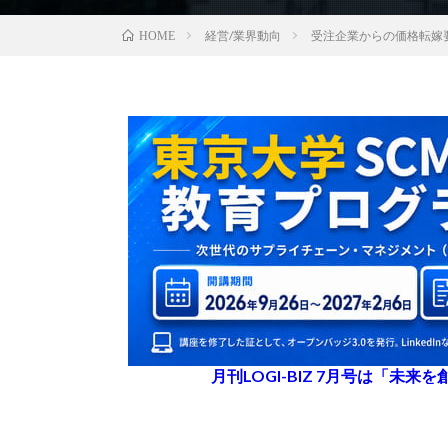
経営/業界動向
受注企業からの価格転嫁
HOME
月刊LOGI-BIZ 7月号は「未