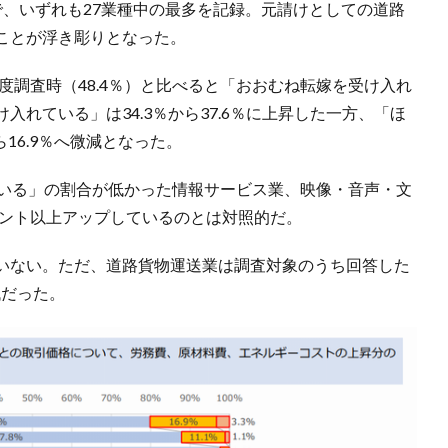
％で、いずれも27業種中の最多を記録。元請けとしての道路
ことが浮き彫りとなった。
度調査時（48.4％）と比べると「おおむね転嫁を受け入れ
れている」は34.3％から37.6％に上昇した一方、「ほ
16.9％へ微減となった。
ている」の割合が低かった情報サービス業、映像・音声・文
イント以上アップしているのとは対照的だ。
いない。ただ、道路貨物運送業は調査対象のうち回答した
低だった。