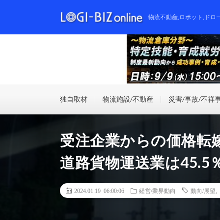
物流不動産,ロボット,ドロ
独自取材
物流施設/不動産
災害/事故/不祥
受注企業からの価格転
道路貨物運送業は45.
2024.01.19 06:00:06
経営/業界動向
動向/展望
,