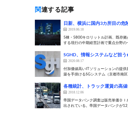
関連する記事
日新、横浜に国内3カ所目の危
2019.06.18
5棟・5800キロリットル計画、既存拠
する現行の中期経営計画で重点分野の一
SGHD、情報システムなど担う
2020.08.17
付加価値高いITソリューションの提供
築を手掛けるSGシステム（京都市南区）
各種統計、トラック運賃の高値
2018.12.06
帝国データバンク調査は販売単価ＤＩ
出されている。帝国データバンクが12月