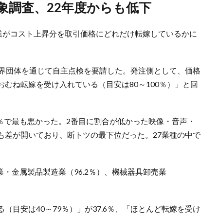
対象調査、22年度からも低下
企業がコスト上昇分を取引価格にどれだけ転嫁しているかに
業界団体を通じて自主点検を要請した。発注側として、価格
むね転嫁を受け入れている（目安は80～100％）」と回
5％で最も悪かった。2番目に割合が低かった映像・音声・
上も差が開いており、断トツの最下位だった。27業種の中で
。
業・金属製品製造業（96.2％）、機械器具卸売業
。
目安は40～79％）」が37.6％、「ほとんど転嫁を受け