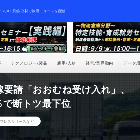
ーン,3PL,独自取材で物流ニュースを配信
事
テクノロジー/製品
雇用/人材
経営/業界動向
データ/
嫁要請「おおむね受け入れ」、
5％で断トツ最下位
プレスリリースなど