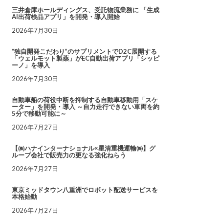
三井倉庫ホールディングス、受託物流業務に 「生成
AI出荷検品アプリ」を開発・導入開始
2026年7月30日
“独自開発こだわり”のサプリメントでD2C展開する
「ウェルモット製薬」がEC自動出荷アプリ「シッピ
ーノ」を導入
2026年7月30日
自動車船の荷役中断を抑制する自動車移動用「スケ
ーター」を開発・導入 ～自力走行できない車両を約
5分で移動可能に～
2026年7月27日
【㈱ハナインターナショナル×星清重機運輸㈱】グ
ループ会社で販売力の更なる強化ねらう
2026年7月27日
東京ミッドタウン八重洲でロボット配送サービスを
本格始動
2026年7月27日