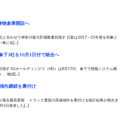
険物倉庫開設へ
点と合わせて神奈川最大貯蔵数量目指す 日新は2017～21年度を対象と
角に化[…]
傘下3社を10月1日付で統合へ
目指す SGホールディングス（HD）は8月17日、傘下で情報システム構
、物流[…]
傾向継続を裏付け
が過去最高更新 トラック運賃の高値傾向を裏付ける統計結果が相次ぎ
5日発表した[…]