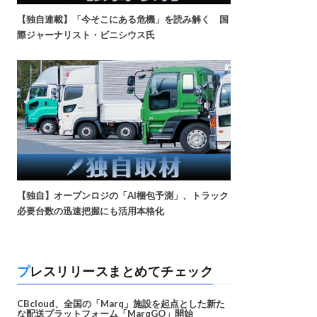
【独自連載】「今そこにある危機」を読み解く 国
際ジャーナリスト・ビニシウス氏
【独自】オープンロジの「AI梱包予測」、トラック
必要台数の迅速把握にも活用本格化
プレスリリースまとめてチェック
CBcloud、全国の「Marq」施設を起点とした新た
な配送プラットフォーム「MarqGO」開始