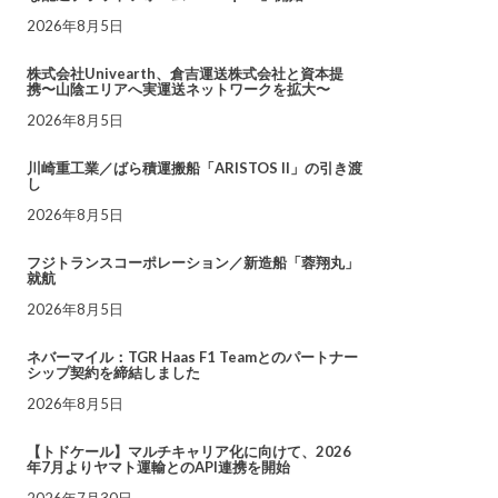
2026年8月5日
株式会社Univearth、倉吉運送株式会社と資本提
携〜山陰エリアへ実運送ネットワークを拡大〜
2026年8月5日
川崎重工業／ばら積運搬船「ARISTOS II」の引き渡
し
2026年8月5日
フジトランスコーポレーション／新造船「蓉翔丸」
就航
2026年8月5日
ネバーマイル：TGR Haas F1 Teamとのパートナー
シップ契約を締結しました
2026年8月5日
【トドケール】マルチキャリア化に向けて、2026
年7月よりヤマト運輸とのAPI連携を開始
2026年7月30日