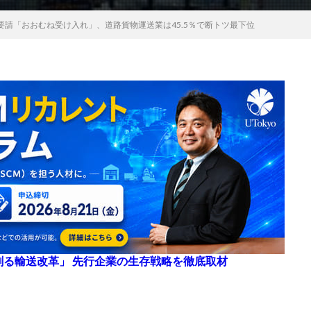
要請「おおむね受け入れ」、道路貨物運送業は45.5％で断トツ最下位
来を創る輸送改革」 先行企業の生存戦略を徹底取材