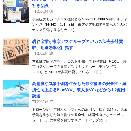
社を新設
2026.01.06
事業拡大とガバナンス強化図る NIPPON EXPRESSホールディ
ングス（NXHD）は1月6日、東アジア地域で事業拡大とガバ
ナンス強化を図るため、1[…]
岩谷産業が東京ガスグループのLPガス卸売会社買
収、配送効率化目指す
2022.04.29
首都圏で顧客増やし、コスト削減へ 岩谷産業は4月28日、東
京ガスグループの東京ガスリキッドホールディングス
（HD）とINPEXが共同出資している、LP[…]
高精度な気象予測を生かした航空輸送の安全性・経
済性向上図るBlueWX、東大系VCなどから1.2億円
調達
2025.01.27
ドローンや「空飛ぶクルマ」への応用も目指す 高精度な気象
予測を生かした航空輸送の安全性・経済性向上とカーボンニ
ュートラルの実現を目指すスタートアップの[…]