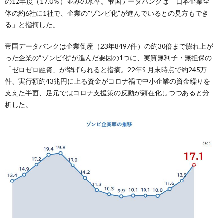
の12年度（17.0％）並みの水準。帝国データバンクは「日本企業全
体の約6社に1社で、企業の“ゾンビ化”が進んでいるとの見方もでき
る」と指摘した。
帝国データバンクは企業倒産（23年8497件）の約30倍まで膨れ上が
った企業の“ゾンビ化”が進んだ要因の1つに、実質無利子・無担保の
「ゼロゼロ融資」が挙げられると指摘。22年9 月末時点で約245万
件、実行額約43兆円に上る資金がコロナ禍で中小企業の資金繰りを
支えた半面、足元ではコロナ支援策の反動が顕在化しつつあると分
析した。