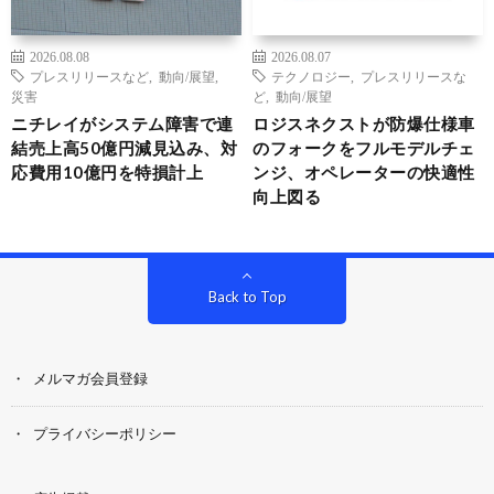
2026.08.08
2026.08.07
プレスリリースなど
,
動向/展望
,
テクノロジー
,
プレスリリースな
災害
ど
,
動向/展望
ニチレイがシステム障害で連
ロジスネクストが防爆仕様車
結売上高50億円減見込み、対
のフォークをフルモデルチェ
応費用10億円を特損計上
ンジ、オペレーターの快適性
向上図る
Back to Top
メルマガ会員登録
プライバシーポリシー