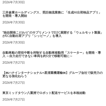
2026年7月30日
三井倉庫ホールディングス、受託物流業務に 「生成AI出荷検品アプリ」
を開発・導入開始
2026年7月30日
“独自開発こだわり”のサプリメントでD2C展開する「ウェルモット製薬」
がEC自動出荷アプリ「シッピーノ」を導入
2026年7月30日
自動車船の荷役中断を抑制する自動車移動用「スケーター」を開発・導
入 ～自力走行できない車両を約5分で移動可能に～
2026年7月27日
【㈱ハナインターナショナル×星清重機運輸㈱】グループ会社で販売力の
更なる強化ねらう
2026年7月27日
東京ミッドタウン八重洲でロボット配送サービスを本格始動
2026年7月27日