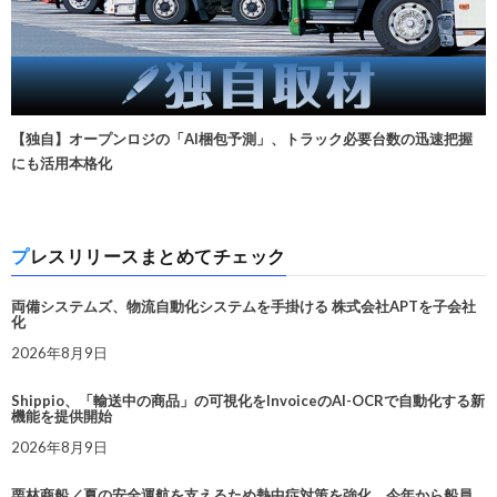
【独自】オープンロジの「AI梱包予測」、トラック必要台数の迅速把握
にも活用本格化
プレスリリースまとめてチェック
両備システムズ、物流自動化システムを手掛ける 株式会社APTを子会社
化
2026年8月9日
Shippio、「輸送中の商品」の可視化をInvoiceのAI-OCRで自動化する新
機能を提供開始
2026年8月9日
栗林商船／夏の安全運航を支えるため熱中症対策を強化。今年から船員