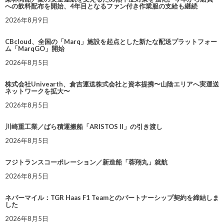
への飲料配布を開始、4年目となるファン付き作業服の支給も継続
2026年8月9日
CBcloud、全国の「Marq」施設を起点とした新たな配送プラットフォー
ム「MarqGO」開始
2026年8月5日
株式会社Univearth、倉吉運送株式会社と資本提携〜山陰エリアへ実運送
ネットワークを拡大〜
2026年8月5日
川崎重工業／ばら積運搬船「ARISTOS II」の引き渡し
2026年8月5日
フジトランスコーポレーション／新造船「蓉翔丸」就航
2026年8月5日
ネバーマイル：TGR Haas F1 Teamとのパートナーシップ契約を締結しま
した
2026年8月5日