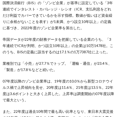
国際決済銀行（BIS）の「ゾンビ企業」が基準に設定している「3年
連続でインタレスト・カバレッジ・レシオ（ICR、支払利息をどれ
だけ利益でカバーできているかを示す指標。数値が低いほど資金繰
りに余裕がないことを表す）が1未満、かつ設立10年以上」の定義
に基づき、2022年度のゾンビ企業率を算出した。
帝国データが22年度の財務データを把握している企業のうち、「3
年連続でICRが判明、かつ設立10年以上」の企業は10万1478社。こ
のうち、BISの定義に該当するのは17.1％の1万7387社に上った。
業種別では「小売」が27.7％でトップ。「運輸・通信」が23.4％、
「製造」が17.8％などと続いた。
07年度以降のゾンビ企業率は、19年度の10.0％から新型コロナウイ
ルス禍で上昇傾向を見せ、20年度は11.6％、21年度は13.5％。22年
度は3.6ポイントと大きく上昇した。上昇率は調査開始の07年度以降
で最大という。
また、22年度は過去10年間で最も高い比率となり、東日本大震災後