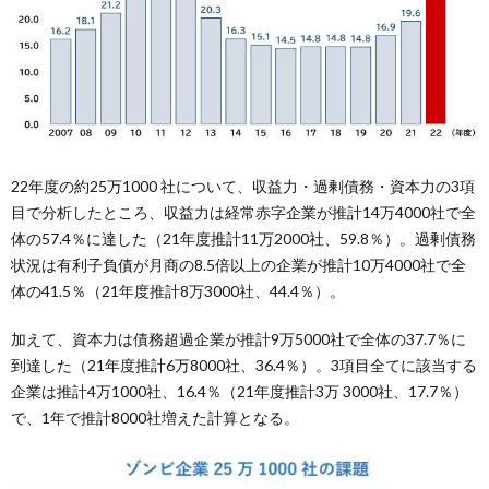
22年度の約25万1000 社について、収益力・過剰債務・資本力の3項
目で分析したところ、収益力は経常赤字企業が推計14万4000社で全
体の57.4％に達した（21年度推計11万2000社、59.8％）。過剰債務
状況は有利子負債が月商の8.5倍以上の企業が推計10万4000社で全
体の41.5％（21年度推計8万3000社、44.4％）。
加えて、資本力は債務超過企業が推計9万5000社で全体の37.7％に
到達した（21年度推計6万8000社、36.4％）。3項目全てに該当する
企業は推計4万1000社、16.4％（21年度推計3万 3000社、17.7％）
で、1年で推計8000社増えた計算となる。