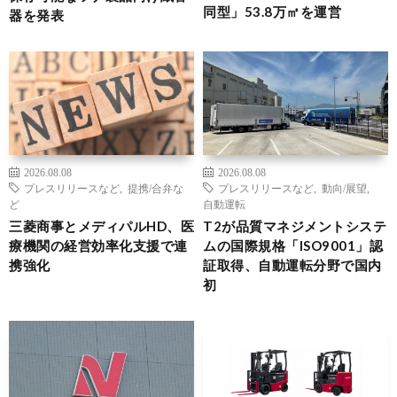
同型」53.8万㎡を運営
器を発表
2026.08.08
2026.08.08
プレスリリースなど
,
提携/合弁な
プレスリリースなど
,
動向/展望
,
ど
自動運転
三菱商事とメディパルHD、医
T2が品質マネジメントシステ
療機関の経営効率化支援で連
ムの国際規格「ISO9001」認
携強化
証取得、自動運転分野で国内
初