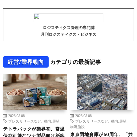
ロジスティクス管理の専門誌
月刊ロジスティクス・ビジネス
経営/業界動向
カテゴリの最新記事
2026.08.08
2026.08.08
プレスリリースなど
,
動向/展望
プレスリリースなど
,
動向/展望
,
物流施設
テトラパックが業界初、常温
東京団地倉庫が60周年、「共
保存可能なツナ製品向け紙容