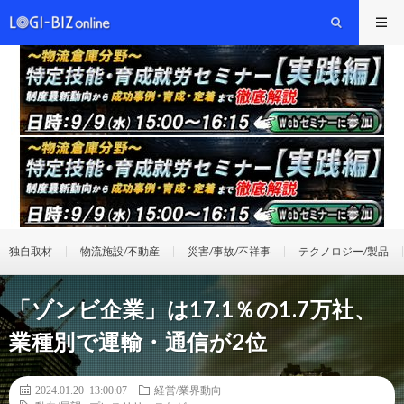
独自取材
物流施設/不動産
災害/事故/不祥事
テクノロジー/製品
「ゾンビ企業」は17.1％の1.7万社、
業種別で運輸・通信が2位
2024.01.20 13:00:07
経営/業界動向