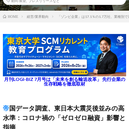
動向/展望
,
プレスリリースなど
経営/業界動向
「ゾンビ企業」は17.1％の1.7万社、業種別
HOME
月刊LOGI-BIZ 7月号は「未来を創る輸送改革」 先行企業の
生存戦略を徹底取材
帝国データ調査、東日本大震災後並みの高
水準：コロナ禍の「ゼロゼロ融資」影響と
指摘