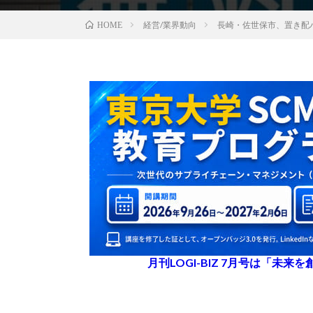
経営/業界動向
長崎・佐世保市、置き配バッ
HOME
月刊LOGI-BIZ 7月号は「未