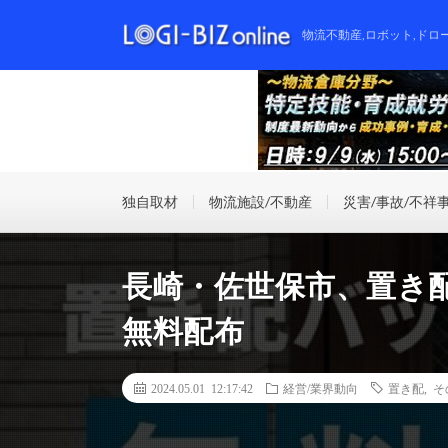
物流不動産,ロボット,ドロ
独自取材
物流施設/不動産
災害/事故/不祥
長崎・佐世保市、置き配バ
無料配布
2024.05.01 12:17:42
経営/業界動向
置き配
,
そ