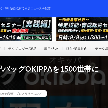
ーン,3PL,独自取材で物流ニュースを配信
事
テクノロジー/製品
雇用/人材
経営/業界動向
データ/
ッグOKIPPAを1500世帯に
の他の記事
,
プレスリリースなど