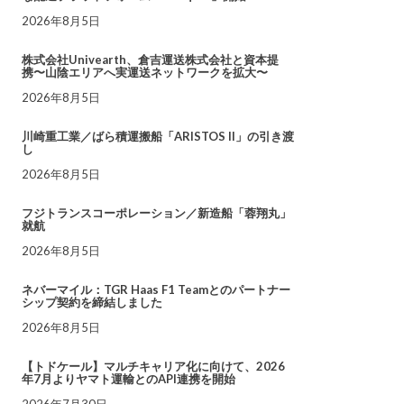
2026年8月5日
株式会社Univearth、倉吉運送株式会社と資本提
携〜山陰エリアへ実運送ネットワークを拡大〜
2026年8月5日
川崎重工業／ばら積運搬船「ARISTOS II」の引き渡
し
2026年8月5日
フジトランスコーポレーション／新造船「蓉翔丸」
就航
2026年8月5日
ネバーマイル：TGR Haas F1 Teamとのパートナー
シップ契約を締結しました
2026年8月5日
【トドケール】マルチキャリア化に向けて、2026
年7月よりヤマト運輸とのAPI連携を開始
2026年7月30日