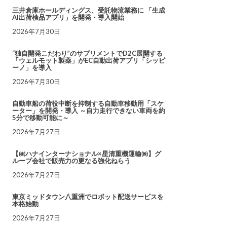
三井倉庫ホールディングス、受託物流業務に 「生成
AI出荷検品アプリ」を開発・導入開始
2026年7月30日
“独自開発こだわり”のサプリメントでD2C展開する
「ウェルモット製薬」がEC自動出荷アプリ「シッピ
ーノ」を導入
2026年7月30日
自動車船の荷役中断を抑制する自動車移動用「スケ
ーター」を開発・導入 ～自力走行できない車両を約
5分で移動可能に～
2026年7月27日
【㈱ハナインターナショナル×星清重機運輸㈱】グ
ループ会社で販売力の更なる強化ねらう
2026年7月27日
東京ミッドタウン八重洲でロボット配送サービスを
本格始動
2026年7月27日