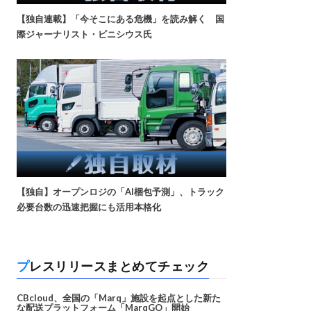
【独自連載】「今そこにある危機」を読み解く 国
際ジャーナリスト・ビニシウス氏
【独自】オープンロジの「AI梱包予測」、トラック
必要台数の迅速把握にも活用本格化
プレスリリースまとめてチェック
CBcloud、全国の「Marq」施設を起点とした新た
な配送プラットフォーム「MarqGO」開始