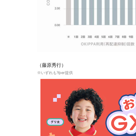
（藤原秀行）
※いずれもYper提供