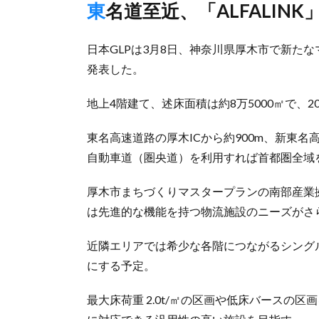
東名道至近、「ALFALI
日本GLPは3月8日、神奈川県厚木市で新た
発表した。
地上4階建て、述床面積は約8万5000㎡で、2
東名高速道路の厚木ICから約900m、新東名
自動車道（圏央道）を利用すれば首都圏全域
厚木市まちづくりマスタープランの南部産業
は先進的な機能を持つ物流施設のニーズがさ
近隣エリアでは希少な各階につながるシングル
にする予定。
最大床荷重 2.0t/㎡の区画や低床バースの