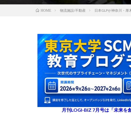
物流施設/不動産
日本GLPが神奈川・厚
HOME
月刊LOGI-BIZ 7月号は「未