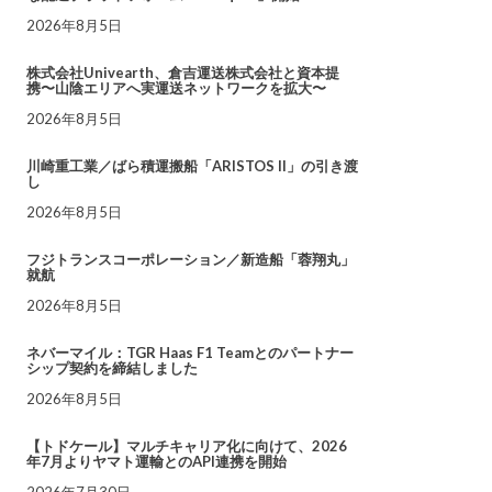
2026年8月5日
株式会社Univearth、倉吉運送株式会社と資本提
携〜山陰エリアへ実運送ネットワークを拡大〜
2026年8月5日
川崎重工業／ばら積運搬船「ARISTOS II」の引き渡
し
2026年8月5日
フジトランスコーポレーション／新造船「蓉翔丸」
就航
2026年8月5日
ネバーマイル：TGR Haas F1 Teamとのパートナー
シップ契約を締結しました
2026年8月5日
【トドケール】マルチキャリア化に向けて、2026
年7月よりヤマト運輸とのAPI連携を開始
2026年7月30日