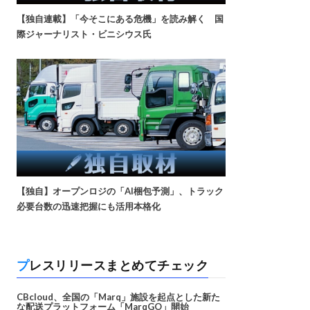
【独自連載】「今そこにある危機」を読み解く 国
際ジャーナリスト・ビニシウス氏
【独自】オープンロジの「AI梱包予測」、トラック
必要台数の迅速把握にも活用本格化
プレスリリースまとめてチェック
CBcloud、全国の「Marq」施設を起点とした新た
な配送プラットフォーム「MarqGO」開始