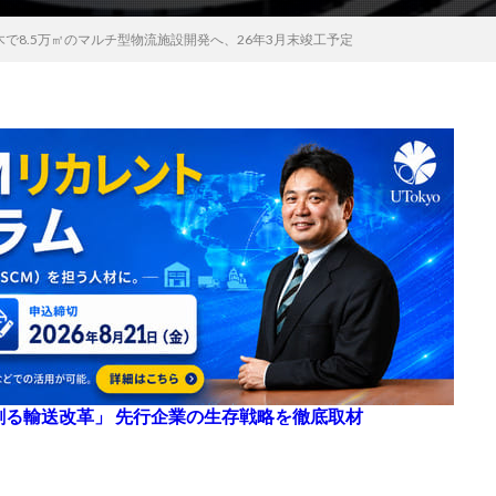
木で8.5万㎡のマルチ型物流施設開発へ、26年3月末竣工予定
来を創る輸送改革」 先行企業の生存戦略を徹底取材