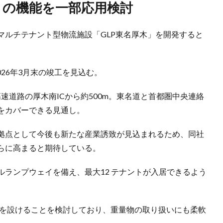
NK」の機能を一部応用検討
なマルチテナント型物流施設「GLP東名厚木」を開発すると
026年3月末の竣工を見込む。
高速道路の厚木南ICから約500m。東名道と首都圏中央連絡
をカバーできる見通し。
拠点として今後も新たな産業誘致が見込まれるため、同社
らに高まると期待している。
ランプウェイを備え、最大12 テナントが入居できるよう
区画を設けることを検討しており、重量物の取り扱いにも柔軟