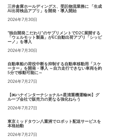
三井倉庫ホールディングス、受託物流業務に 「生成
AI出荷検品アプリ」を開発・導入開始
2026年7月30日
“独自開発こだわり”のサプリメントでD2C展開する
「ウェルモット製薬」がEC自動出荷アプリ「シッピ
ーノ」を導入
2026年7月30日
自動車船の荷役中断を抑制する自動車移動用「スケ
ーター」を開発・導入 ～自力走行できない車両を約
5分で移動可能に～
2026年7月27日
【㈱ハナインターナショナル×星清重機運輸㈱】グ
ループ会社で販売力の更なる強化ねらう
2026年7月27日
東京ミッドタウン八重洲でロボット配送サービスを
本格始動
2026年7月27日