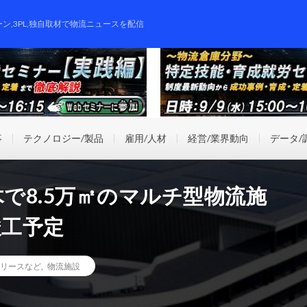
ーン,3PL,独自取材で物流ニュースを配信
事
テクノロジー/製品
雇用/人材
経営/業界動向
データ/
木で8.5万㎡のマルチ型物流施
竣工予定
リースなど
,
物流施設