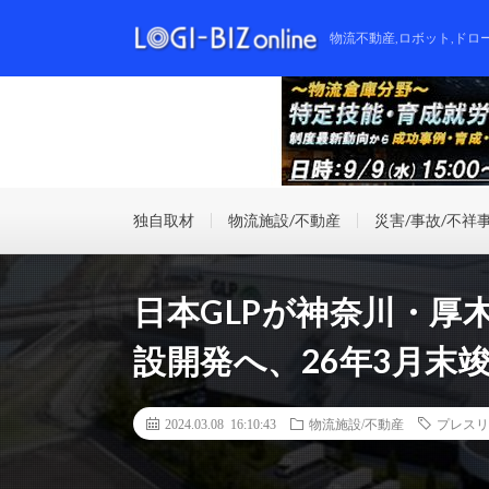
物流不動産,ロボット,ドロ
独自取材
物流施設/不動産
災害/事故/不祥
日本GLPが神奈川・厚
設開発へ、26年3月末
2024.03.08 16:10:43
物流施設/不動産
プレスリ