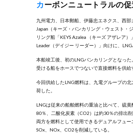
カーボンニュートラルの
九州電力、日本郵船、伊藤忠エネクス、西部ガスは4月
Japan（キーズ・バンカリング・ウェスト
リング船「KEYS Azalea （キーズ アザレ
Leader（デイジー リーダー）」向けに、L
本船竣工後、初のLNGバンカリングとなった
受ける船をホースでつないで直接燃料を供給する「S
今回供給したLNG燃料は、九電グループの北
荷した。
LNGは従来の船舶燃料の重油と比べて、硫黄酸
80％、二酸化炭素（CO2）は約30％の排
両方を燃料として使用できるデュアルフュー
SOx、NOx、CO2を削減している。