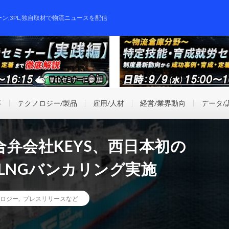
ーン,3PL,独自取材で物流ニュースを配信
事
テクノロジー/製品
雇用/人材
経営/業界動向
データ/
弁会社KEYS、西日本初の
式」でLNGバンカリング実施
ロジー
,
プレスリリースなど