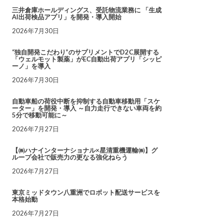
三井倉庫ホールディングス、受託物流業務に 「生成
AI出荷検品アプリ」を開発・導入開始
2026年7月30日
“独自開発こだわり”のサプリメントでD2C展開する
「ウェルモット製薬」がEC自動出荷アプリ「シッピ
ーノ」を導入
2026年7月30日
自動車船の荷役中断を抑制する自動車移動用「スケ
ーター」を開発・導入 ～自力走行できない車両を約
5分で移動可能に～
2026年7月27日
【㈱ハナインターナショナル×星清重機運輸㈱】グ
ループ会社で販売力の更なる強化ねらう
2026年7月27日
東京ミッドタウン八重洲でロボット配送サービスを
本格始動
2026年7月27日