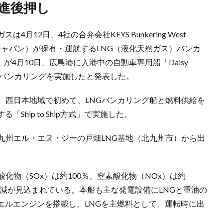
促進後押し
12日、4社の合弁会社KEYS Bunkering West
・ジャパン）が保有・運航するLNG（液化天然ガス）バンカ
ア）」が4月10日、広島港に入港中の自動車専用船「Daisy
NGバンカリングを実施したと発表した。
。西日本地域で初めて、LNGバンカリング船と燃料供給を
hip to Ship方式」で実施した。
九州エル・エヌ・ジーの戸畑LNG基地（北九州市）から出
化物（SOx）は約100％、窒素酸化物（NOx）は約
出削減が見込まれている。本船も主な発電設備にLNGと重油の
エルエンジンを搭載し、LNGを主燃料として、運転時に出