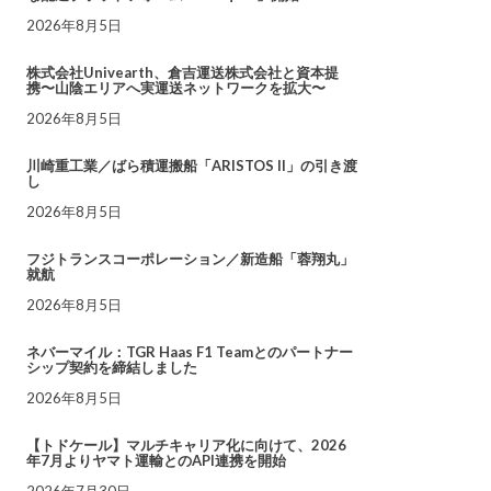
2026年8月5日
株式会社Univearth、倉吉運送株式会社と資本提
携〜山陰エリアへ実運送ネットワークを拡大〜
2026年8月5日
川崎重工業／ばら積運搬船「ARISTOS II」の引き渡
し
2026年8月5日
フジトランスコーポレーション／新造船「蓉翔丸」
就航
2026年8月5日
ネバーマイル：TGR Haas F1 Teamとのパートナー
シップ契約を締結しました
2026年8月5日
【トドケール】マルチキャリア化に向けて、2026
年7月よりヤマト運輸とのAPI連携を開始
2026年7月30日