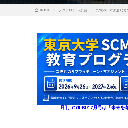
テクノロジー/製品
九電や日本郵船などの合
HOME
月刊LOGI-BIZ 7月号は「未