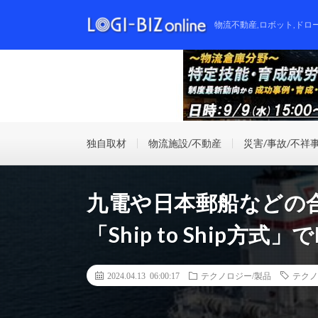
物流不動産,ロボット,ドロ
独自取材
物流施設/不動産
災害/事故/不祥
九電や日本郵船などの合
「Ship to Ship方
2024.04.13 06:00:17
テクノロジー/製品
テクノ