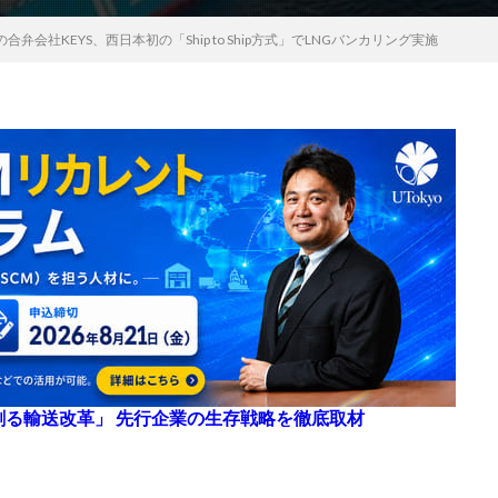
弁会社KEYS、西日本初の「Ship to Ship方式」でLNGバンカリング実施
来を創る輸送改革」 先行企業の生存戦略を徹底取材