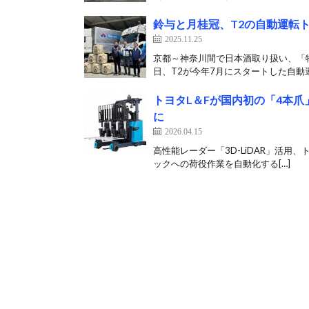
鈴与と月桂冠、T2の自動運転
2025.11.25
京都～神奈川間で日本酒取り扱い、「物流
日、T2が今年7月にスタートした自動運
トヨタL＆Fが国内初の「4本
に
2026.04.15
高性能レーダー「3D-LiDAR」活用
ックへの荷役作業を自動化する[…]