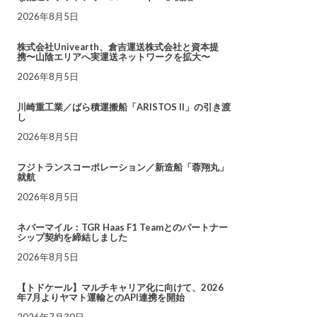
2026年8月5日
株式会社Univearth、倉吉運送株式会社と資本提
携〜山陰エリアへ実運送ネットワークを拡大〜
2026年8月5日
川崎重工業／ばら積運搬船「ARISTOS II」の引き渡
し
2026年8月5日
フジトランスコーポレーション／新造船「蓉翔丸」
就航
2026年8月5日
ネバーマイル：TGR Haas F1 Teamとのパートナー
シップ契約を締結しました
2026年8月5日
【トドケール】マルチキャリア化に向けて、2026
年7月よりヤマト運輸とのAPI連携を開始
2026年7月30日