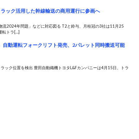
トラック活用した幹線輸送の商用運行に参画へ
2024年問題」などに対応図る T2と鈴与、月桂冠の3社は11月25
転トラ[…]
爪」自動運転フォークリフト発売、2パレット同時搬送可能
、トラック位置を検出 豊田自動織機トヨタL&Fカンパニーは4月15日、トラ