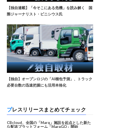
【独自連載】「今そこにある危機」を読み解く 国
際ジャーナリスト・ビニシウス氏
【独自】オープンロジの「AI梱包予測」、トラック
必要台数の迅速把握にも活用本格化
プレスリリースまとめてチェック
CBcloud、全国の「Marq」施設を起点とした新た
な配送プラットフォーム「MarqGO」開始