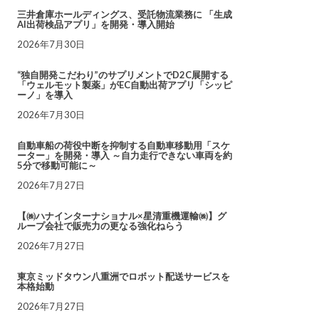
三井倉庫ホールディングス、受託物流業務に 「生成
AI出荷検品アプリ」を開発・導入開始
2026年7月30日
“独自開発こだわり”のサプリメントでD2C展開する
「ウェルモット製薬」がEC自動出荷アプリ「シッピ
ーノ」を導入
2026年7月30日
自動車船の荷役中断を抑制する自動車移動用「スケ
ーター」を開発・導入 ～自力走行できない車両を約
5分で移動可能に～
2026年7月27日
【㈱ハナインターナショナル×星清重機運輸㈱】グ
ループ会社で販売力の更なる強化ねらう
2026年7月27日
東京ミッドタウン八重洲でロボット配送サービスを
本格始動
2026年7月27日