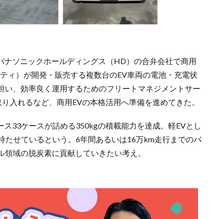
とパナソニックホールディングス（HD）の合弁会社で商用
ヴォリティ）が開発・販売する複数台のEV車両の電池・充電状
担い、効率良く運用するためのフリートマネジメントサー
Service」を取り入れるなど、商用EVの本格活用へ準備を進めてきた。
ス33ケースが詰める350kgの積載能力を達成。軽EVとし
持たせているという。6年間あるいは16万km走行までのバ
ル領域の脱炭素に貢献していきたい考え。