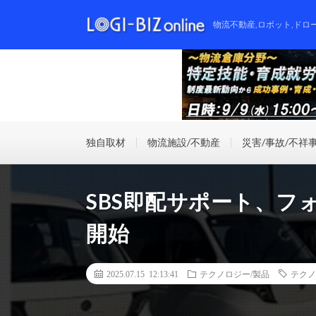
物流不動産,ロボット,ドロ
独自取材
物流施設/不動産
災害/事故/不祥
SBS即配サポート、フ
開始
2025.07.15 12:13:41
テクノロジー/製品
テクノ