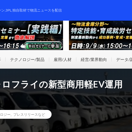
ーン,3PL,独自取材で物流ニュースを配信
事
テクノロジー/製品
雇用/人材
経営/業界動向
データ/
ォロフライの新型商用軽EV運用
ロジー
,
プレスリリースなど