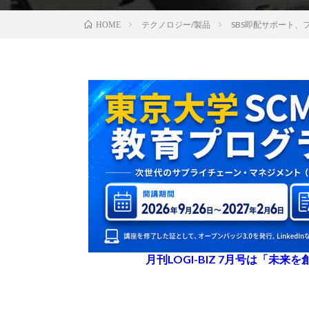
テクノロジー/製品
SBS即配サポート、
HOME
月刊LOGI-BIZ 7月号は「未