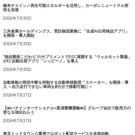
椿本チエイン／再生可能エネルギーを活用し、カーボンニュートラル実
現を加速
2026年7月30日
三井倉庫ホールディングス、受託物流業務に 「生成AI出荷検品アプリ」
を開発・導入開始
2026年7月30日
“独自開発こだわり”のサプリメントでD2C展開する「ウェルモット製薬」
がEC自動出荷アプリ「シッピーノ」を導入
2026年7月30日
自動車船の荷役中断を抑制する自動車移動用「スケーター」を開発・導
入 ～自力走行できない車両を約5分で移動可能に～
2026年7月27日
【㈱ハナインターナショナル×星清重機運輸㈱】グループ会社で販売力の
更なる強化ねらう
2026年7月27日
東京ミッドタウン八重洲でロボット配送サービスを本格始動