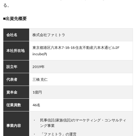
る。
■出資先概要
会社名
株式会社ファミトラ
東京都港区六本木7-18-18 住友不動産六本木通ビル2F
本社所在地
incube内
設立年
2019年
代表者
三橋 克仁
資本金
1億円
従業員数
46名
民事信託(家族信託)のマーケティング・コンサルティ
事業内容
ング事業
「ファミトラ」の運営