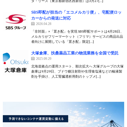
タ・リース（東京都新宿区西新宿）は3月27[…]
SBS即配が担当の「エコメルカリ便」、宅配便ロッ
カーからの発送に対応
2026.04.28
「非対面」×「置き配」を実現 SBS即配サポートは4月28日、
メルカリがフリーマーケット（フリマ）サービスの商品出品
者向けに展開している「置き配」限定[…]
大塚倉庫、扶桑薬品工業の物流業務を全国で受託
2025.09.29
北海道拠点の運用スタート、順次拡大へ 大塚グループの大塚
倉庫は9月29日、ブドウ糖注射剤や生理食塩液などの輸液製
剤を手掛け、人工腎臓透析用剤のトップメ[…]