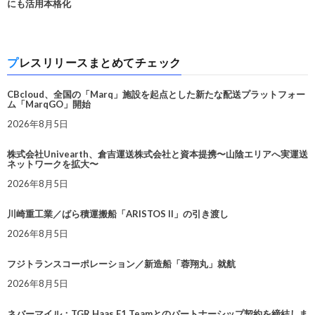
にも活用本格化
プレスリリースまとめてチェック
CBcloud、全国の「Marq」施設を起点とした新たな配送プラットフォー
ム「MarqGO」開始
2026年8月5日
株式会社Univearth、倉吉運送株式会社と資本提携〜山陰エリアへ実運送
ネットワークを拡大〜
2026年8月5日
川崎重工業／ばら積運搬船「ARISTOS II」の引き渡し
2026年8月5日
フジトランスコーポレーション／新造船「蓉翔丸」就航
2026年8月5日
ネバーマイル：TGR Haas F1 Teamとのパートナーシップ契約を締結しま