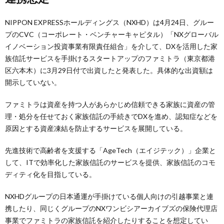
NIPPON EXPRESSホールディングス（NXHD）は4月24日、グルー
プのCVC（コーポレート・ベンチャーキャピタル）「NXグローバル
イノベーション投資事業有限責任組合」を介して、DXを活用した家
族信託サービスを手掛けるスタートアップのファミトラ（東京都港
区六本木）に3月29日付で出資したと発表した。具体的な出資額は
開示していない。
ファミトラは資産を持つ人があらかじめ信頼できる家族に資産の管
理・処分を任せておく家族信託の手続きでDXを進め、認知症などを
原因とする資産凍結を防止するサービスを展開している。
先進技術で高齢者を支援する「AgeTech（エイジテック）」企業と
して、ITで効率化した家族信託のサービスを提供、家族信託のコモ
ディティ化を目指している。
NXHDグループの日本通運が手掛けている個人向けの引越事業と連
携したり、同じくグループのNXワンビシアーカイブズの保険代理店
事業でファミトラの家族信託を紹介したりすることを想定してい