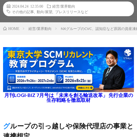
2024.04.24 12:35:00
経営/業界動向
その他の記事
,
動向/展望
,
プレスリリースなど
経営/業界動向
NXグループのCVC、認知症など原因の資産
HOME
月刊LOGI-BIZ 7月号は「未来を創る輸送改革」 先行企業の
生存戦略を徹底取材
グループの引っ越しや保険代理店の事業と
連携想定