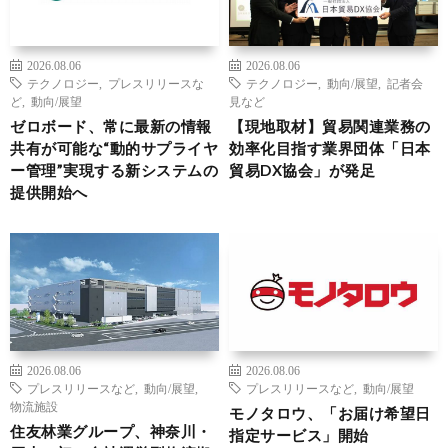
2026.08.06
2026.08.06
テクノロジー
,
プレスリリースな
テクノロジー
,
動向/展望
,
記者会
ど
,
動向/展望
見など
ゼロボード、常に最新の情報
【現地取材】貿易関連業務の
共有が可能な“動的サプライヤ
効率化目指す業界団体「日本
ー管理”実現する新システムの
貿易DX協会」が発足
提供開始へ
2026.08.06
2026.08.06
プレスリリースなど
,
動向/展望
,
プレスリリースなど
,
動向/展望
物流施設
モノタロウ、「お届け希望日
住友林業グループ、神奈川・
指定サービス」開始