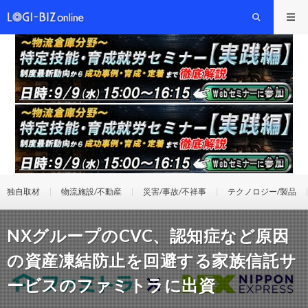
独自取材
物流施設/不動産
災害/事故/不祥事
テクノロジー/製品
NXグループのCVC、認知症など原因
の資産凍結防止を回避する家族信託サ
ービスのファミトラに出資