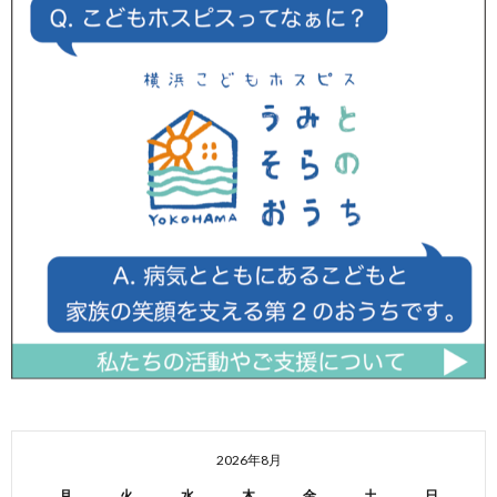
2026年8月
月
火
水
木
金
土
日