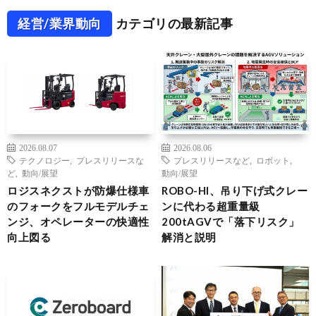
経営/業界動向
カテゴリの最新記事
2026.08.07
2026.08.06
テクノロジー
,
プレスリリースな
プレスリリースなど
,
ロボット
,
ど
,
動向/展望
動向/展望
ロジスネクストが防爆仕様車
ROBO-HI、吊り下げ式クレー
のフォークをフルモデルチェ
ンに代わる超重量級
ンジ、オペレーターの快適性
200tAGVで「落下リスク」
向上図る
解消と説明