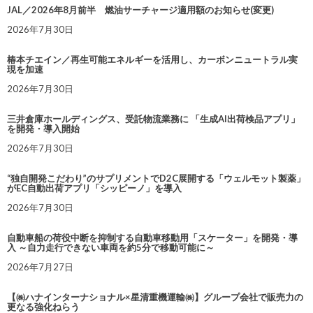
JAL／2026年8月前半 燃油サーチャージ適用額のお知らせ(変更)
2026年7月30日
椿本チエイン／再生可能エネルギーを活用し、カーボンニュートラル実
現を加速
2026年7月30日
三井倉庫ホールディングス、受託物流業務に 「生成AI出荷検品アプリ」
を開発・導入開始
2026年7月30日
“独自開発こだわり”のサプリメントでD2C展開する「ウェルモット製薬」
がEC自動出荷アプリ「シッピーノ」を導入
2026年7月30日
自動車船の荷役中断を抑制する自動車移動用「スケーター」を開発・導
入 ～自力走行できない車両を約5分で移動可能に～
2026年7月27日
【㈱ハナインターナショナル×星清重機運輸㈱】グループ会社で販売力の
更なる強化ねらう