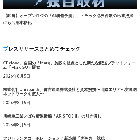
【独自】オープンロジの「AI梱包予測」、トラック必要台数の迅速把握
にも活用本格化
プレスリリースまとめてチェック
CBcloud、全国の「Marq」施設を起点とした新たな配送プラットフォー
ム「MarqGO」開始
2026年8月5日
株式会社Univearth、倉吉運送株式会社と資本提携〜山陰エリアへ実運送
ネットワークを拡大〜
2026年8月5日
川崎重工業／ばら積運搬船「ARISTOS II」の引き渡し
2026年8月5日
フジトランスコーポレーション／新造船「蓉翔丸」就航