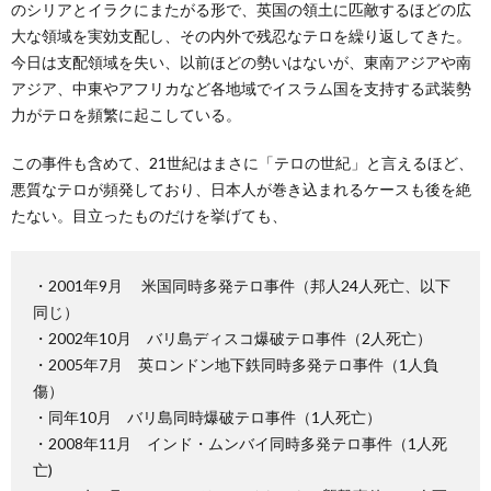
のシリアとイラクにまたがる形で、英国の領土に匹敵するほどの広
大な領域を実効支配し、その内外で残忍なテロを繰り返してきた。
今日は支配領域を失い、以前ほどの勢いはないが、東南アジアや南
アジア、中東やアフリカなど各地域でイスラム国を支持する武装勢
力がテロを頻繁に起こしている。
この事件も含めて、21世紀はまさに「テロの世紀」と言えるほど、
悪質なテロが頻発しており、日本人が巻き込まれるケースも後を絶
たない。目立ったものだけを挙げても、
・2001年9月 米国同時多発テロ事件（邦人24人死亡、以下
同じ）
・2002年10月 バリ島ディスコ爆破テロ事件（2人死亡）
・2005年7月 英ロンドン地下鉄同時多発テロ事件（1人負
傷）
・同年10月 バリ島同時爆破テロ事件（1人死亡）
・2008年11月 インド・ムンバイ同時多発テロ事件（1人死
亡)