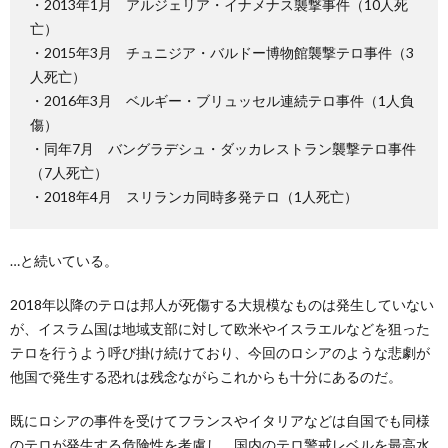
・2013年1月 アルジェリア・イナメナス襲撃事件（10人死
亡）
・2015年3月 チュニジア・バルドー博物館襲撃テロ事件（3
人死亡）
・2016年3月 ベルギー・ブリュッセル連続テロ事件（1人負
傷）
・同年7月 バングラデシュ・ダッカレストラン襲撃テロ事件
（7人死亡）
・2018年4月 スリランカ同時多発テロ（1人死亡）
…と続いている。
2018年以降のテロは邦人が死傷する大規模なものは発生していない
が、イスラム国は地域支部に対して欧米やイスラエルなどを狙った
テロを行うよう呼び掛け続けており、今回のロシアのような悲劇が
他国で発生する恐れは残念ながらこれからも十分にあるのだ。
既にロシアの事件を受けてフランスやイタリアなどは自国でも同様
のテロが発生する危険性を考慮し、国内のテロ警戒レベルを最高水