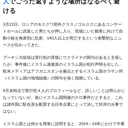
人でごった返すような場所はなるべく避
ける
3月22日、ロシアのモスクワ郊外クラスノゴルスクにあるコンサー
トホールに武装した男たちが押し入り、現場にいた観客に向けて自
動小銃を無差別に乱射、140人以上が死亡するという衝撃的なニュ
ースが伝わってきた。
プーチン大統領は実行犯の背後にウクライナの関与があると主張し
たが、事件後にイスラム過激派のイスラム国が犯行声明を出した。
欧米メディアはアフガニスタンを拠点とするイスラム国ホラサン州
（イスラム国の地域組織）の関与を強く指摘している。
4月末時点で実行犯４人のプロフィールなど、詳しいことは明らかに
なっていないが、仮にイスラム国関連のテロ事件だとすると、これ
は諸外国に駐在員を配置する日本企業にとって決して対岸の火事で
はない。
イスラム国とは何かを簡単に説明すると、2014～16年にかけて中東