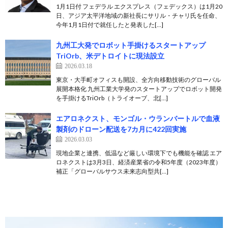
1月1日付 フェデラル エクスプレス（フェデックス）は1月20
日、アジア太平洋地域の新社長にサリル・チャリ氏を任命、
今年1月1日付で就任したと発表した[…]
九州工大発でロボット手掛けるスタートアップ
TriOrb、米デトロイトに現法設立
2026.03.18
東京・大手町オフィスも開設、全方向移動技術のグローバル
展開本格化 九州工業大学発のスタートアップでロボット開発
を手掛けるTriOrb（トライオーブ、北[…]
エアロネクスト、モンゴル・ウランバートルで血液
製剤のドローン配送を7カ月に422回実施
2026.03.03
現地企業と連携、低温など厳しい環境下でも機能を確認 エア
ロネクストは3月3日、経済産業省の令和5年度（2023年度）
補正「グローバルサウス未来志向型共[…]