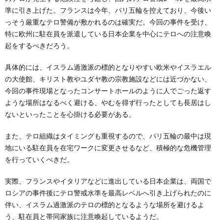
準に引き上げた。フランスは今年、パリ五輪を控えており、今後い
っそう厳重なテロ警備が敷かれるのは確実だ。今回の事件を受け、
特に欧州に駐在員を派遣している日本企業を中心にテロへの注意喚
起をするべきだろう。
具体的には、イスラム過激派の標的となりやすい欧米やイスラエル
の大使館、キリスト教やユダヤ教の宗教施設などには近づかない、
今回の事件現場となったコンサートホールのように人でごった返す
ような場所はなるべく避ける、やむを得ず行ったとしても長居はし
ないといったことを心掛ける必要がある。
また、テロ組織はタイミングも重視するので、パリ五輪の最中は現
地にいる駐在員を在宅ワークに変更させるなど、積極的な危機管理
を行っていくべきだ。
実際、フランスやイタリアなどに進出している日本企業は、両国で
ロシアの事件後にテロ警戒水準を最高レベルへ引き上げられたのに
伴い、イスラム過激派のテロの標的となるような場所を避けるよ
う、駐在員と帯同家族に注意喚起しているようだ。