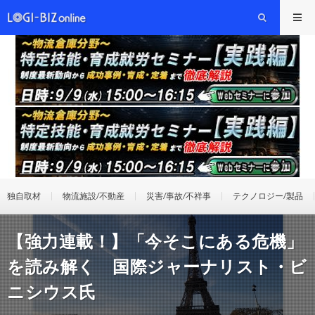
独自取材
物流施設/不動産
災害/事故/不祥事
テクノロジー/製品
【強力連載！】「今そこにある危機」
を読み解く 国際ジャーナリスト・ビ
ニシウス氏