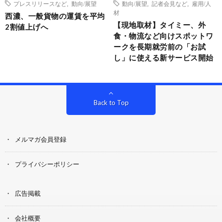
プレスリリースなど
,
動向/展望
動向/展望
,
記者会見など
,
雇用/人
材
西濃、一般貨物の運賃を平均
【現地取材】タイミー、外
2割値上げへ
食・物流など向けスポットワ
ークを長期就労前の「お試
し」に使える新サービス開始
Back to Top
メルマガ会員登録
プライバシーポリシー
広告掲載
会社概要