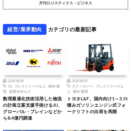
月刊ロジスティクス・ビジネス
経営/業界動向
カテゴリの最新記事
2026.08.06
2026.08.05
AI
,
プレスリリースなど
,
動向/展
テクノロジー
,
プレスリリースな
望
,
提携/合弁など
ど
,
動向/展望
数理最適化技術活用した物流
トヨタL&F、国内向け1～3.5t
の計画立案支援手掛けるJIJ、
積みガソリンエンジン式フォ
グローバル・ブレインなどか
ークリフトの出荷を再開
ら8.4億円調達