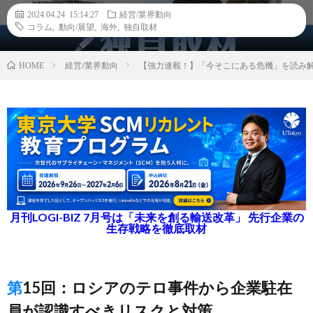
2024.04.24 15:14:27
経営/業界動向
コラム
,
動向/展望
,
海外
,
独自取材
経営/業界動向
【強力連載！】「今そこにある危機」を読み
HOME
月刊LOGI-BIZ 7月号は「未来を創る輸送改革」 先行企業の
生存戦略を徹底取材
第15回：ロシアのテロ事件から企業駐在
員が認識すべきリスクと対策