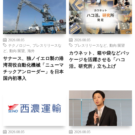
2026.08.05
2026.08.05
テクノロジー
,
プレスリリースな
プレスリリースなど
,
動向/展望
ど
,
動向/展望
,
海外
カウネット、箱や袋などパッ
サナース、独ノイエロ製の港
ケージを活躍させる「ハコ
湾荷役自動化機械「ニューマ
活。研究所」立ち上げ
チックアンローダー」を日本
国内初導入
2026.08.05
2026.08.05