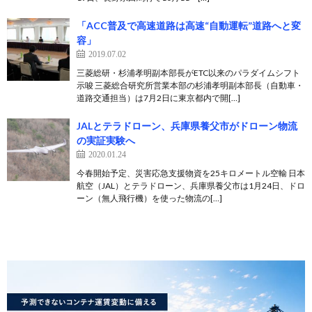
「ACC普及で高速道路は高速“自動運転”道路へと変
容」
2019.07.02
三菱総研・杉浦孝明副本部長がETC以来のパラダイムシフト
示唆 三菱総合研究所営業本部の杉浦孝明副本部長（自動車・
道路交通担当）は7月2日に東京都内で開[…]
JALとテラドローン、兵庫県養父市がドローン物流
の実証実験へ
2020.01.24
今春開始予定、災害応急支援物資を25キロメートル空輸 日本
航空（JAL）とテラドローン、兵庫県養父市は1月24日、ドロ
ーン（無人飛行機）を使った物流の[…]