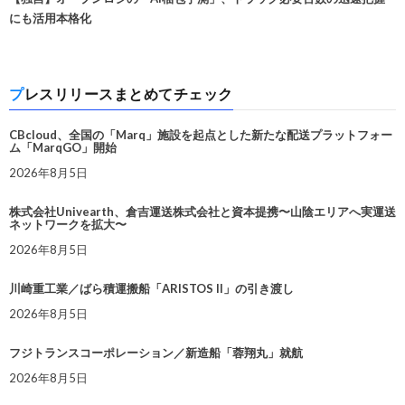
にも活用本格化
プレスリリースまとめてチェック
CBcloud、全国の「Marq」施設を起点とした新たな配送プラットフォー
ム「MarqGO」開始
2026年8月5日
株式会社Univearth、倉吉運送株式会社と資本提携〜山陰エリアへ実運送
ネットワークを拡大〜
2026年8月5日
川崎重工業／ばら積運搬船「ARISTOS II」の引き渡し
2026年8月5日
フジトランスコーポレーション／新造船「蓉翔丸」就航
2026年8月5日