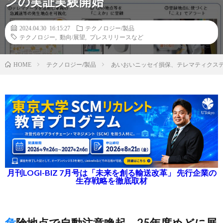
ンの実証実験開始
2024.04.30 16:15:27
テクノロジー/製品
テクノロジー
,
動向/展望
,
プレスリリースなど
テクノロジー/製品
あいおいニッセイ損保、テレマティクスデ
HOME
月刊LOGI-BIZ 7月号は「未来を創る輸送改革」 先行企業の
生存戦略を徹底取材
危険地点で自動注意喚起、25年度めどに展