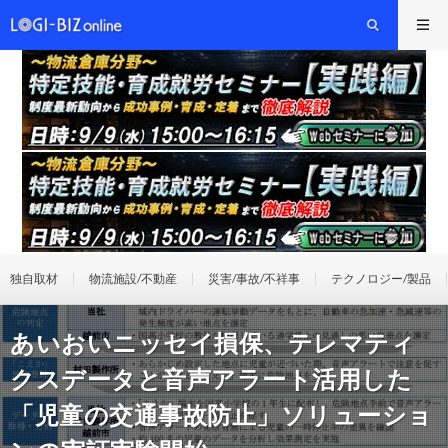
独自取材
物流施設/不動産
災害/事故/不祥事
テクノロジー/製品
あいおいニッセイ損保、テレマティ
クスデータと音声アラート活用した
「児童の交通事故防止」ソリューショ