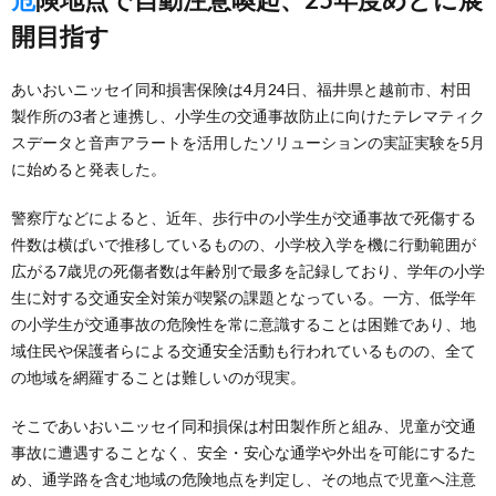
開目指す
あいおいニッセイ同和損害保険は4月24日、福井県と越前市、村田
製作所の3者と連携し、小学生の交通事故防止に向けたテレマティク
スデータと音声アラートを活用したソリューションの実証実験を5月
に始めると発表した。
警察庁などによると、近年、歩行中の小学生が交通事故で死傷する
件数は横ばいで推移しているものの、小学校入学を機に行動範囲が
広がる7歳児の死傷者数は年齢別で最多を記録しており、学年の小学
生に対する交通安全対策が喫緊の課題となっている。一方、低学年
の小学生が交通事故の危険性を常に意識することは困難であり、地
域住民や保護者らによる交通安全活動も行われているものの、全て
の地域を網羅することは難しいのが現実。
そこであいおいニッセイ同和損保は村田製作所と組み、児童が交通
事故に遭遇することなく、安全・安心な通学や外出を可能にするた
め、通学路を含む地域の危険地点を判定し、その地点で児童へ注意