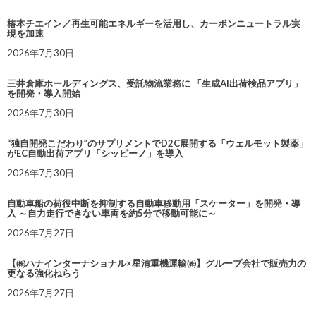
椿本チエイン／再生可能エネルギーを活用し、カーボンニュートラル実
現を加速
2026年7月30日
三井倉庫ホールディングス、受託物流業務に 「生成AI出荷検品アプリ」
を開発・導入開始
2026年7月30日
“独自開発こだわり”のサプリメントでD2C展開する「ウェルモット製薬」
がEC自動出荷アプリ「シッピーノ」を導入
2026年7月30日
自動車船の荷役中断を抑制する自動車移動用「スケーター」を開発・導
入 ～自力走行できない車両を約5分で移動可能に～
2026年7月27日
【㈱ハナインターナショナル×星清重機運輸㈱】グループ会社で販売力の
更なる強化ねらう
2026年7月27日