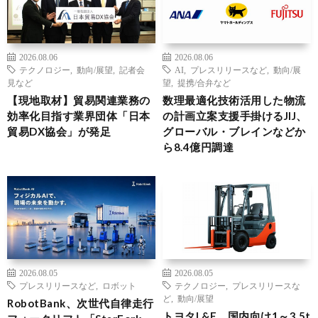
2026.08.06
2026.08.06
テクノロジー
,
動向/展望
,
記者会
AI
,
プレスリリースなど
,
動向/展
見など
望
,
提携/合弁など
【現地取材】貿易関連業務の
数理最適化技術活用した物流
効率化目指す業界団体「日本
の計画立案支援手掛けるJIJ、
貿易DX協会」が発足
グローバル・ブレインなどか
ら8.4億円調達
2026.08.05
2026.08.05
プレスリリースなど
,
ロボット
テクノロジー
,
プレスリリースな
ど
,
動向/展望
RobotBank、次世代自律走行
トヨタL&F、国内向け1～3.5t