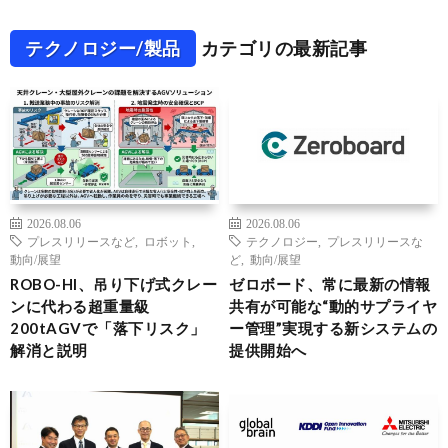
テクノロジー/製品
カテゴリの最新記事
2026.08.06
2026.08.06
プレスリリースなど
,
ロボット
,
テクノロジー
,
プレスリリースな
動向/展望
ど
,
動向/展望
ROBO-HI、吊り下げ式クレー
ゼロボード、常に最新の情報
ンに代わる超重量級
共有が可能な“動的サプライヤ
200tAGVで「落下リスク」
ー管理”実現する新システムの
解消と説明
提供開始へ