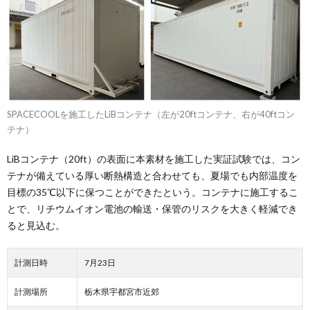
SPACECOOLを施工したLiBコンテナ（左が20ftコンテナ、右が40ftコン
テナ）
LiBコンテナ（20ft）の表面に本素材を施工した実証試験では、コン
テナが備えている厚い断熱構造と合わせても、夏場でも内部温度を
目標の35℃以下に保つことができたという。コンテナに施工するこ
とで、リチウムイオン電池の輸送・保管のリスクを大きく軽減でき
ると見込む。
計測日時
7月23日
計測場所
栃木県宇都宮市近郊