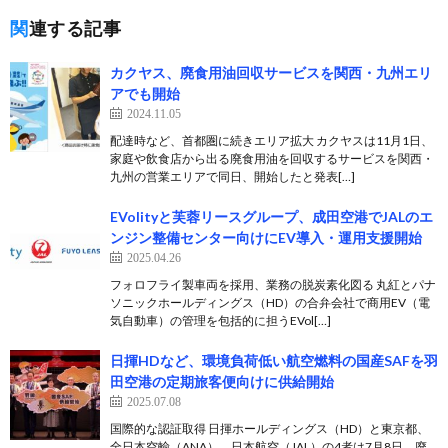
関連する記事
カクヤス、廃食用油回収サービスを関西・九州エリ
アでも開始
2024.11.05
配達時など、首都圏に続きエリア拡大 カクヤスは11月1日、
家庭や飲食店から出る廃食用油を回収するサービスを関西・
九州の営業エリアで同日、開始したと発表[…]
EVolityと芙蓉リースグループ、成田空港でJALのエ
ンジン整備センター向けにEV導入・運用支援開始
2025.04.26
フォロフライ製車両を採用、業務の脱炭素化図る 丸紅とパナ
ソニックホールディングス（HD）の合弁会社で商用EV（電
気自動車）の管理を包括的に担うEVol[…]
日揮HDなど、環境負荷低い航空燃料の国産SAFを羽
田空港の定期旅客便向けに供給開始
2025.07.08
国際的な認証取得 日揮ホールディングス（HD）と東京都、
全日本空輸（ANA）、日本航空（JAL）の4者は7月8日、廃