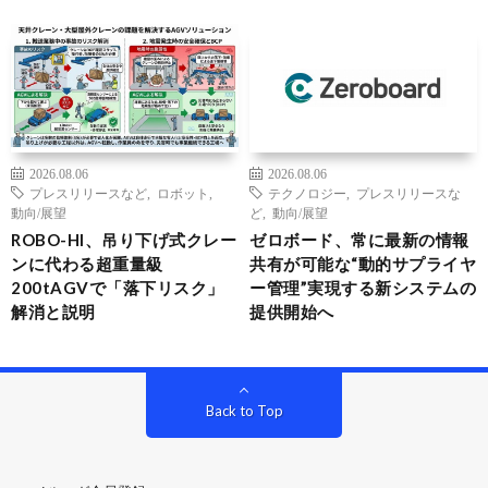
2026.08.06
2026.08.06
プレスリリースなど
,
ロボット
,
テクノロジー
,
プレスリリースな
動向/展望
ど
,
動向/展望
ROBO-HI、吊り下げ式クレー
ゼロボード、常に最新の情報
ンに代わる超重量級
共有が可能な“動的サプライヤ
200tAGVで「落下リスク」
ー管理”実現する新システムの
解消と説明
提供開始へ
Back to Top