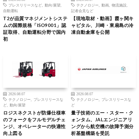
プレスリリースなど
,
動向/展望
,
テクノロジー
,
動画
,
物流施設
,
自動運転
記者会見など
T2が品質マネジメントシステ
【現地取材・動画】霞ヶ関キ
ムの国際規格「ISO9001」認
ャピタル、川崎・東扇島の冷
証取得、自動運転分野で国内
凍自動倉庫を公開
初
2026.08.07
2026.08.07
テクノロジー
,
プレスリリースな
テクノロジー
,
プレスリリースな
ど
,
動向/展望
ど
ロジスネクストが防爆仕様車
量子技術のエー・スター・ク
のフォークをフルモデルチェ
ォンタム、JALエンジニアリ
ンジ、オペレーターの快適性
ングから航空機の故障予測分
向上図る
析基盤構築を受託