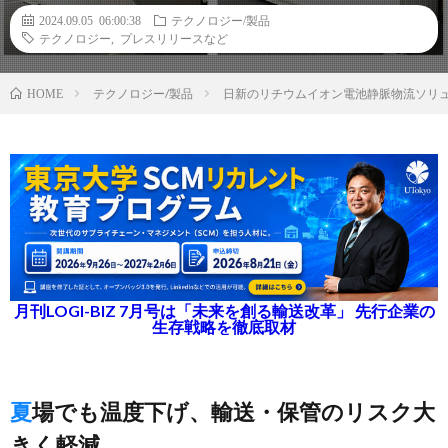
2024.09.05 06:00:38
テクノロジー/製品
テクノロジー
,
プレスリリースなど
テクノロジー/製品
日新のリチウムイオン電池静脈物流ソリュー
HOME
月刊LOGI-BIZ 7月号は「未来を創る輸送改革」 先行企業の
生存戦略を徹底取材
夏場でも温度下げ、輸送・保管のリスク大
きく軽減