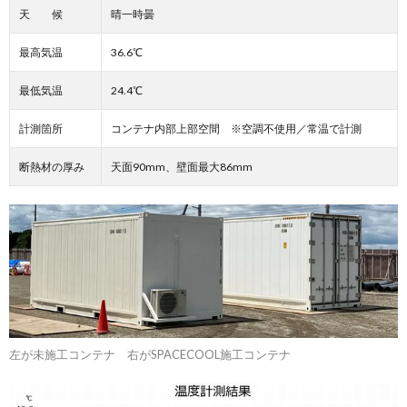
天 候
晴一時曇
最高気温
36.6℃
最低気温
24.4℃
計測箇所
コンテナ内部上部空間 ※空調不使用／常温で計測
断熱材の厚み
天面90mm、壁面最大86mm
左が未施工コンテナ 右がSPACECOOL施工コンテナ