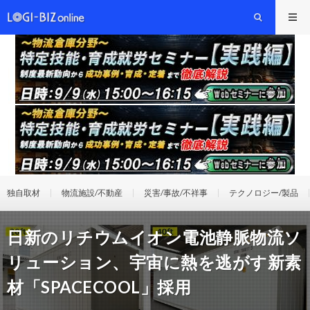
独自取材
物流施設/不動産
災害/事故/不祥事
テクノロジー/製品
日新のリチウムイオン電池静脈物流ソ
リューション、宇宙に熱を逃がす新素
材「SPACECOOL」採用