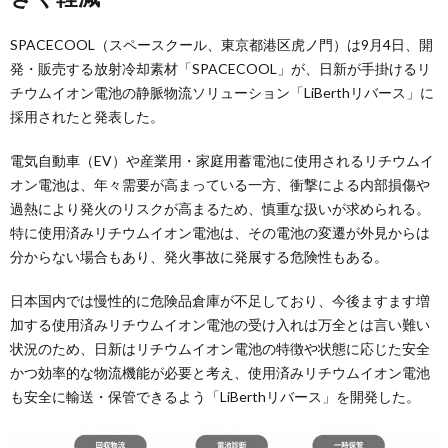
SPACECOOL（スペースクール、東京都港区虎ノ門）は9月4日、開
発・販売する放射冷却素材「SPACECOOL」が、日新が手掛けるリ
チウムイオン電池の静脈物流ソリューション「LiBerthリバース」に
採用されたと発表した。
電気自動車（EV）や産業用・家庭用蓄電池に使用されるリチウムイ
オン電池は、年々需要が高まっている一方、衝撃による内部損傷や
過熱により発火のリスクが高まるため、慎重な扱いが求められる。
特に使用済みリチウムイオン電池は、その電池の変遷が外見からは
分からない場合もあり、発火事故に発展する危険性もある。
日本国内では慢性的に危険品倉庫が不足しており、今後ますます増
加する使用済みリチウムイオン電池の受け入れは万全とは言い難い
状況のため、日新はリチウムイオン電池の特徴や状態に応じた安全
かつ効率的な物流機能が必要と考え、使用済みリチウムイオン電池
も安全に輸送・保管できるよう「LiBerthリバース」を開発した。