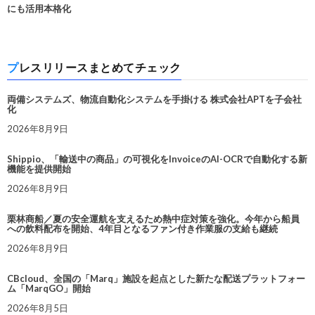
にも活用本格化
プレスリリースまとめてチェック
両備システムズ、物流自動化システムを手掛ける 株式会社APTを子会社
化
2026年8月9日
Shippio、「輸送中の商品」の可視化をInvoiceのAI-OCRで自動化する新
機能を提供開始
2026年8月9日
栗林商船／夏の安全運航を支えるため熱中症対策を強化。今年から船員
への飲料配布を開始、4年目となるファン付き作業服の支給も継続
2026年8月9日
CBcloud、全国の「Marq」施設を起点とした新たな配送プラットフォー
ム「MarqGO」開始
2026年8月5日