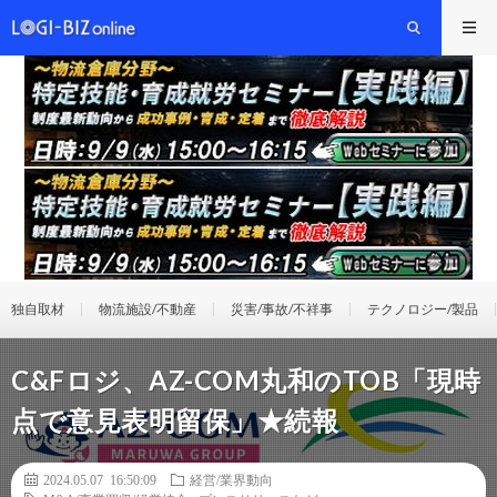
独自取材
物流施設/不動産
災害/事故/不祥事
テクノロジー/製品
C&Fロジ、AZ-COM丸和のTOB「現時
点で意見表明留保」★続報
2024.05.07 16:50:09
経営/業界動向