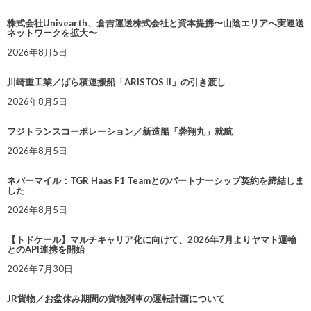
株式会社Univearth、倉吉運送株式会社と資本提携〜山陰エリアへ実運送
ネットワークを拡大〜
2026年8月5日
川崎重工業／ばら積運搬船「ARISTOS II」の引き渡し
2026年8月5日
フジトランスコーポレーション／新造船「蓉翔丸」就航
2026年8月5日
ネバーマイル：TGR Haas F1 Teamとのパートナーシップ契約を締結しま
した
2026年8月5日
【トドケール】マルチキャリア化に向けて、2026年7月よりヤマト運輸
とのAPI連携を開始
2026年7月30日
JR貨物／お盆休み期間の貨物列車の運転計画について