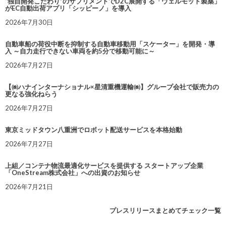
“独自開発こだわり”のサプリメントでD2C展開する「ウェルモット製薬」
がEC自動出荷アプリ「シッピーノ」を導入
2026年7月30日
自動車船の荷役中断を抑制する自動車移動用「スケーター」を開発・導
入 ～自力走行できない車両を約5分で移動可能に～
2026年7月27日
【㈱ハナインターナショナル×星清重機運輸㈱】グループ会社で販売力の
更なる強化ねらう
2026年7月27日
東京ミッドタウン八重洲でロボット配送サービスを本格始動
2026年7月27日
上組／コンテナ物流最適化サービスを提供する スタートアップ企業
「OneStream株式会社」への出資のお知らせ
2026年7月21日
プレスリリースまとめてチェック一覧