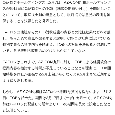
C&Fロジホールディングスは5月7日、AZ-COM丸和ホールディング
スが5月2日にC&FロジへのTOB（株式公開買い付け）を開始したこ
とについて、取締役全員の総意として、現時点では意見の表明を留
保することを決議したと発表した。
C&Fロジは他社からのTOB対抗提案の内容との比較結果などを考慮
し、あらためて意見を発表すると説明。C&Fロジ社内に設けている
特別委員会の答申内容を踏まえ、TOBへの対応を決めると強調して
いる。意見表明の時期のめどは明らかにしていない。
C&Fロジはこれまで、AZ-COM丸和に対し、TOBによる経営統合の
提案内容を検討する時間が不足していることなどを理由に、TOB開
始時期を同社が主張する5月上旬から少なくとも5月末まで延期する
よう繰り返し要請。
しかし、AZ-COM丸和はC&Fロジの明確な賛同を得ないまま、5月2
日にTOBを始めた。期間は6月17日までの約1カ月半で、AZ-COM丸
和はC&Fロジに配慮して通常よりTOBの期間を長めに設定したなど
と説明している。