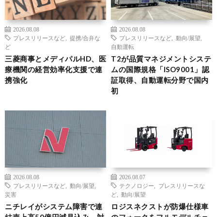
2026.08.08
2026.08.08
プレスリリースなど
,
提携/合弁な
プレスリリースなど
,
動向/展望
,
ど
自動運転
三菱商事とメディパルHD、医
T2が品質マネジメントシステ
療機関の経営効率化支援で連
ムの国際規格「ISO9001」認
携強化
証取得、自動運転分野で国内
初
2026.08.08
2026.08.07
プレスリリースなど
,
動向/展望
,
テクノロジー
,
プレスリリースな
災害
ど
,
動向/展望
ニチレイがシステム障害で連
ロジスネクストが防爆仕様車
結売上高50億円減見込み、対
のフォークをフルモデルチェ