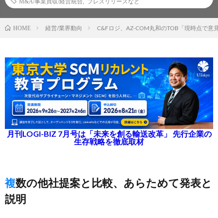
M&A/事業買収/経営統合
,
プレスリリースなど
経営/業界動向
C&Fロジ、AZ-COM丸和のTOB「現時点で
HOME
月刊LOGI-BIZ 7月号は「未来を創る輸送改革」 先行企業の
生存戦略を徹底取材
複数の他社提案と比較、あらためて発表と
説明