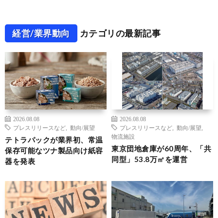
経営/業界動向
カテゴリの最新記事
2026.08.08
2026.08.08
プレスリリースなど
,
動向/展望
プレスリリースなど
,
動向/展望
,
物流施設
テトラパックが業界初、常温
東京団地倉庫が60周年、「共
保存可能なツナ製品向け紙容
同型」53.8万㎡を運営
器を発表