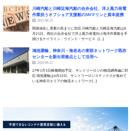
川崎汽船と川崎近海汽船の合弁会社、洋上風力発電
作業担うオフショア支援船のSNマリンと資本提携
2025.09.25
関係強化し需要の高まりに対応 川崎汽船と川崎近海汽船は8
月21日、両社の合弁会社で洋上風力発電向け海洋作業船を手
掛けるケイライン・ウインド・サービス（[…]
鴻池運輸、神奈川・海老名の東部ネットワーク既存
センターを新出荷拠点として活用へ
2026.06.22
27年1月1日稼働開始予定、サントリーロジの物流網再編に対
応 鴻池運輸は6月22日、サントリーロジスティクスが進めて
いる神奈川エリアの物流ネットワーク[…]