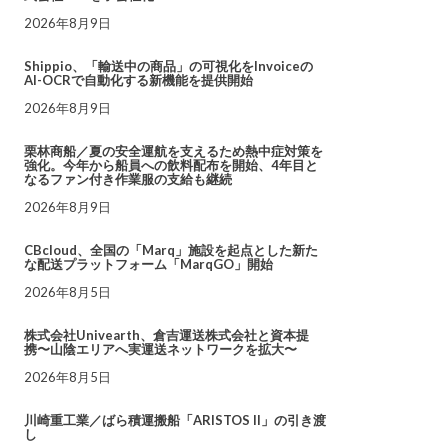
2026年8月9日
Shippio、「輸送中の商品」の可視化をInvoiceの
AI-OCRで自動化する新機能を提供開始
2026年8月9日
栗林商船／夏の安全運航を支えるため熱中症対策を
強化。今年から船員への飲料配布を開始、4年目と
なるファン付き作業服の支給も継続
2026年8月9日
CBcloud、全国の「Marq」施設を起点とした新た
な配送プラットフォーム「MarqGO」開始
2026年8月5日
株式会社Univearth、倉吉運送株式会社と資本提
携〜山陰エリアへ実運送ネットワークを拡大〜
2026年8月5日
川崎重工業／ばら積運搬船「ARISTOS II」の引き渡
し