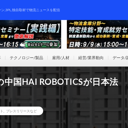
ーン,3PL,独自取材で物流ニュースを配信
事
テクノロジー/製品
雇用/人材
経営/業界動向
データ/
国HAI ROBOTICSが日本法
ト
,
プレスリリースなど