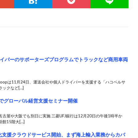
ドライバーのサポーターズプログラムでトラックなど商用車両
zoopは11月24日、運送会社や個人ドライバーを支援する「ハコベルサ
ックなど[…]
東京でグローバル経営支援セミナー開催
古屋や大阪でも別日に実施 三菱UFJ銀行は12月20日の午後1時半か
15階大[…]
効率化支援クラウドサービス開始、まず海上輸入業務からカバ