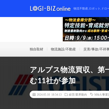
物流不動産,ロボット,ドロ
独自取材
物流施設/不動産
災害/事故/不祥
アルプス物流買収、第
む11社が参加
2024.05.10 18:54:13
経営/業界動向
M&A/事