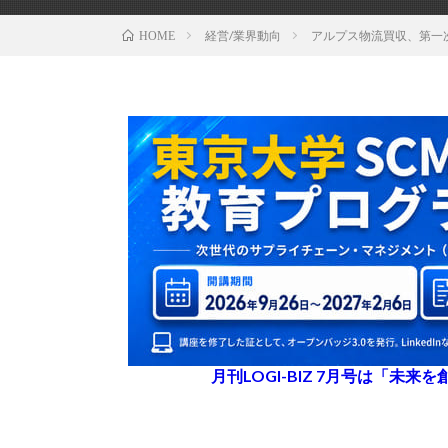
経営/業界動向
アルプス物流買収、第一
HOME
月刊LOGI-BIZ 7月号は「未