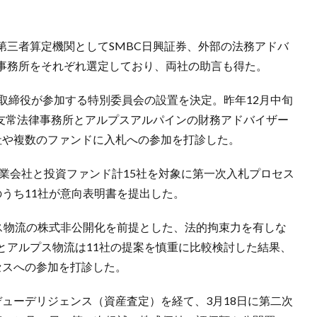
第三者算定機関としてSMBC日興証券、外部の法務アドバ
事務所をそれぞれ選定しており、両社の助言も得た。
取締役が参加する特別委員会の設置を決定。昨年12月中旬
・友常法律事務所とアルプスアルパインの財務アドバイザー
社や複数のファンドに入札への参加を打診した。
事業会社と投資ファンド計15社を対象に第一次入札プロセス
うち11社が意向表明書を提出した。
プス物流の株式非公開化を前提とした、法的拘束力を有しな
とアルプス物流は11社の提案を慎重に比較検討した結果、
セスへの参加を打診した。
ューデリジェンス（資産査定）を経て、3月18日に第二次