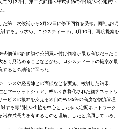
えて3月22日、第二次候補へ株式価値の評価額や公開買い
た。
た第二次候補から3月27日に修正回答を受領。両社は4月
討するよう求め、ロジスティードは4月10日、再度提案を
株式価値の評価額や公開買い付け価格が最も高額だったこ
大きく見込めることなどから、ロジスティードの提案が最
資するとの結論に至った。
ジェンスや経営陣との面談などを実施、検討した結果、
性とマーケットシェア、幅広く多様化された顧客ネットワ
サービスの根幹を支える独自のWMS等の高度な物流管理
に対する専門性や生協を中心とした個人宅配ネットワーク
る潜在成長力を有するものと理解」したと強調している。