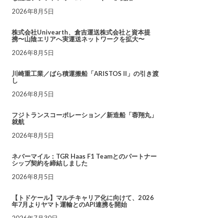
2026年8月5日
株式会社Univearth、倉吉運送株式会社と資本提
携〜山陰エリアへ実運送ネットワークを拡大〜
2026年8月5日
川崎重工業／ばら積運搬船「ARISTOS II」の引き渡
し
2026年8月5日
フジトランスコーポレーション／新造船「蓉翔丸」
就航
2026年8月5日
ネバーマイル：TGR Haas F1 Teamとのパートナー
シップ契約を締結しました
2026年8月5日
【トドケール】マルチキャリア化に向けて、2026
年7月よりヤマト運輸とのAPI連携を開始
2026年7月30日