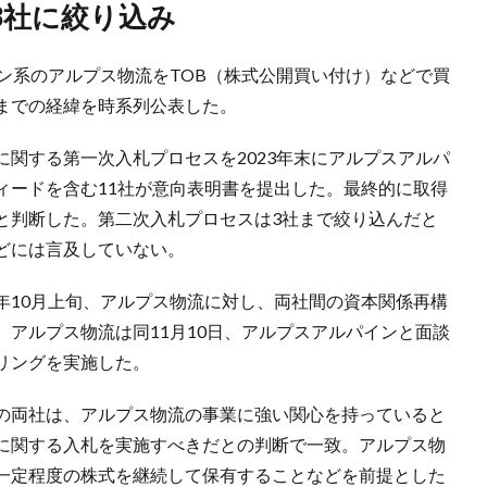
3社に絞り込み
ン系のアルプス物流をTOB（株式公開買い付け）などで買
までの経緯を時系列公表した。
関する第一次入札プロセスを2023年末にアルプスアルパ
ィードを含む11社が意向表明書を提出した。最終的に取得
と判断した。第二次入札プロセスは3社まで絞り込んだと
どには言及していない。
年10月上旬、アルプス物流に対し、両社間の資本関係再構
アルプス物流は同11月10日、アルプスアルパインと面談
リングを実施した。
の両社は、アルプス物流の事業に強い関心を持っていると
に関する入札を実施すべきだとの判断で一致。アルプス物
一定程度の株式を継続して保有することなどを前提とした