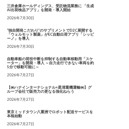
三井倉庫ホールディングス、受託物流業務に 「生成
AI出荷検品アプリ」を開発・導入開始
2026年7月30日
“独自開発こだわり”のサプリメントでD2C展開する
「ウェルモット製薬」がEC自動出荷アプリ「シッピ
ーノ」を導入
2026年7月30日
自動車船の荷役中断を抑制する自動車移動用「スケ
ーター」を開発・導入 ～自力走行できない車両を約
5分で移動可能に～
2026年7月27日
【㈱ハナインターナショナル×星清重機運輸㈱】グ
ループ会社で販売力の更なる強化ねらう
2026年7月27日
東京ミッドタウン八重洲でロボット配送サービスを
本格始動
2026年7月27日