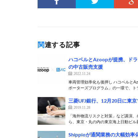
関連する記事
ハコベルとAzoopが提携、
の中古販売支援
2022.11.24
車両管理効率化も後押し ハコベルとA
ポーターズプログラム」の一環で、トラ
三菱UFJ銀行、12月20日に
2019.11.28
「海外物流リスクと対策」など講演、名
ら、東京・丸の内の東京海上日動ビル新館
Shippioが通関業務の大幅