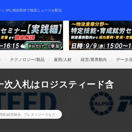
ーン,3PL,独自取材で物流ニュースを配信
事
テクノロジー/製品
雇用/人材
経営/業界動向
データ/
一次入札はロジスティード含
業買収/経営統合
,
プレスリリースなど