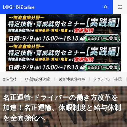
独自取材
物流施設/不動産
災害/事故/不祥事
テクノロジー/製品
名正運輸-ドライバーの働き方改革を
加速！名正運輸、休暇制度と給与体制
を全面強化へ