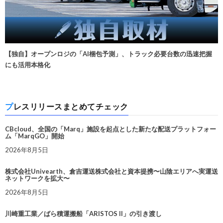
【独自】オープンロジの「AI梱包予測」、トラック必要台数の迅速把握
にも活用本格化
プレスリリースまとめてチェック
CBcloud、全国の「Marq」施設を起点とした新たな配送プラットフォー
ム「MarqGO」開始
2026年8月5日
株式会社Univearth、倉吉運送株式会社と資本提携〜山陰エリアへ実運送
ネットワークを拡大〜
2026年8月5日
川崎重工業／ばら積運搬船「ARISTOS II」の引き渡し