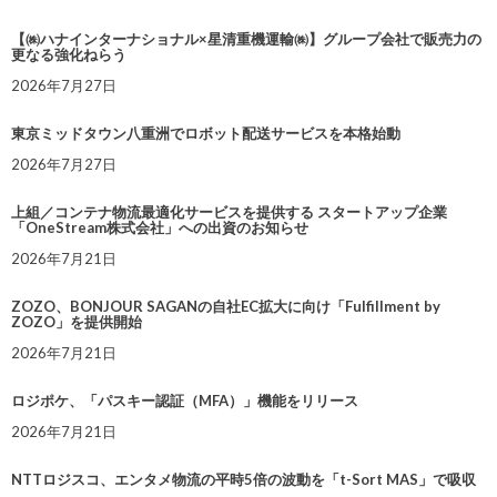
【㈱ハナインターナショナル×星清重機運輸㈱】グループ会社で販売力の
更なる強化ねらう
2026年7月27日
東京ミッドタウン八重洲でロボット配送サービスを本格始動
2026年7月27日
上組／コンテナ物流最適化サービスを提供する スタートアップ企業
「OneStream株式会社」への出資のお知らせ
2026年7月21日
ZOZO、BONJOUR SAGANの自社EC拡大に向け「Fulfillment by
ZOZO」を提供開始
2026年7月21日
ロジポケ、「パスキー認証（MFA）」機能をリリース
2026年7月21日
NTTロジスコ、エンタメ物流の平時5倍の波動を「t-Sort MAS」で吸収