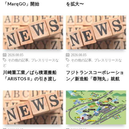
「MarqGO」開始
を拡大〜
2026.08.05
2026.08.05
その他の記事
,
プレスリリースな
その他の記事
,
プレスリリースな
ど
ど
川崎重工業／ばら積運搬船
フジトランスコーポレーショ
「ARISTOS II」の引き渡し
ン／新造船「蓉翔丸」就航