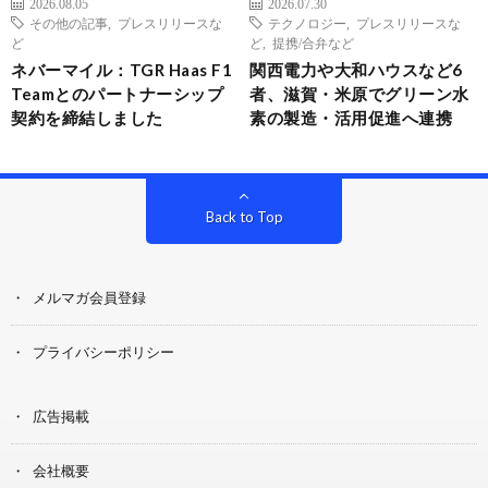
2026.08.05
2026.07.30
その他の記事
,
プレスリリースな
テクノロジー
,
プレスリリースな
ど
ど
,
提携/合弁など
ネバーマイル：TGR Haas F1
関西電力や大和ハウスなど6
Teamとのパートナーシップ
者、滋賀・米原でグリーン水
契約を締結しました
素の製造・活用促進へ連携
Back to Top
メルマガ会員登録
プライバシーポリシー
広告掲載
会社概要