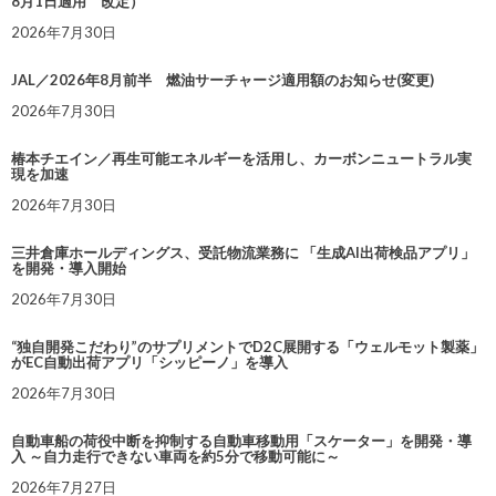
8月1日適用 改定）
2026年7月30日
JAL／2026年8月前半 燃油サーチャージ適用額のお知らせ(変更)
2026年7月30日
椿本チエイン／再生可能エネルギーを活用し、カーボンニュートラル実
現を加速
2026年7月30日
三井倉庫ホールディングス、受託物流業務に 「生成AI出荷検品アプリ」
を開発・導入開始
2026年7月30日
“独自開発こだわり”のサプリメントでD2C展開する「ウェルモット製薬」
がEC自動出荷アプリ「シッピーノ」を導入
2026年7月30日
自動車船の荷役中断を抑制する自動車移動用「スケーター」を開発・導
入 ～自力走行できない車両を約5分で移動可能に～
2026年7月27日