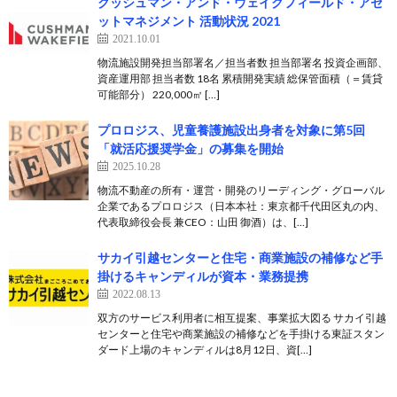
クッシュマン・アンド・ウェイクフィールド・アセ
ットマネジメント 活動状況 2021
2021.10.01
物流施設開発担当部署名／担当者数 担当部署名 投資企画部、
資産運用部 担当者数 18名 累積開発実績 総保管面積（＝賃貸
可能部分） 220,000㎡ […]
プロロジス、児童養護施設出身者を対象に第5回
「就活応援奨学金」の募集を開始
2025.10.28
物流不動産の所有・運営・開発のリーディング・グローバル
企業であるプロロジス（日本本社：東京都千代田区丸の内、
代表取締役会長 兼CEO：山田 御酒）は、[…]
サカイ引越センターと住宅・商業施設の補修など手
掛けるキャンディルが資本・業務提携
2022.08.13
双方のサービス利用者に相互提案、事業拡大図る サカイ引越
センターと住宅や商業施設の補修などを手掛ける東証スタン
ダード上場のキャンディルは8月12日、資[…]