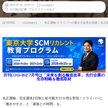
2025.07.16 23:07:17
nocategory
その他の記事
,
プレスリリースなど
nocategory
名正運輸-ドライバーの働き方改革を加速！名正
HOME
月刊LOGI-BIZ 7月号は「未来を創る輸送改革」 先行企業の
生存戦略を徹底取材
名正運輸、完全週休2日制と給与最大15％増を実現！ドライバーに
「働きやすさ」と「家族との時間」を。