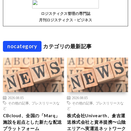
ロジスティクス管理の専門誌
月刊ロジスティクス・ビジネス
nocategory
カテゴリの最新記事
2026.08.05
2026.08.05
その他の記事
,
プレスリリースな
その他の記事
,
プレスリリースな
ど
ど
CBcloud、全国の「Marq」
株式会社Univearth、倉吉運
施設を起点とした新たな配送
送株式会社と資本提携〜山陰
プラットフォーム
エリアへ実運送ネットワーク