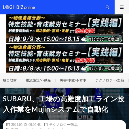
独自取材
物流施設/不動産
災害/事故/不祥事
テクノロジー/製品
SUBARU、工場の高難度加工ライン投
入作業をMujinシステムで自動化
2024.05.15 09:05:48
テクノロジー/製品