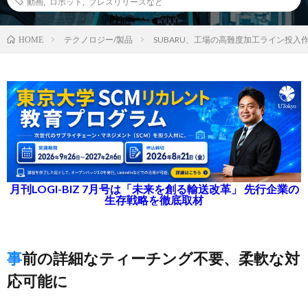
動画
,
ロボット
,
プレスリリースなど
テクノロジー/製品
SUBARU、工場の高難度加工ライン投入作
HOME
月刊LOGI-BIZ 7月号は「未来を創る輸送改革」 先行企業の
生存戦略を徹底取材
事前の詳細なティーチング不要、柔軟な対
応可能に