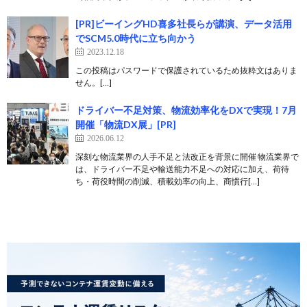
[PR]ビーイングHD喜多社長らが講演、データ活用
でSCM5.0時代に立ち向かう
2023.12.18
この投稿はパスワードで保護されているため抜粋文はありま
せん。[…]
ドライバー不足対策、物流効率化をDXで実現！7月
開催「物流DX展」[PR]
2026.06.12
深刻な物流業界の人手不足と法改正を背景に開催 物流業界で
は、ドライバー不足や輸送能力不足への対応に加え、荷待
ち・荷役時間の削減、積載効率の向上、商慣行[…]