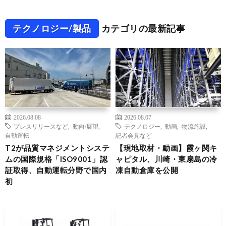
テクノロジー/製品
カテゴリの最新記事
2026.08.08
2026.08.07
プレスリリースなど
,
動向/展望
,
テクノロジー
,
動画
,
物流施設
,
自動運転
記者会見など
T2が品質マネジメントシステ
【現地取材・動画】霞ヶ関キ
ムの国際規格「ISO9001」認
ャピタル、川崎・東扇島の冷
証取得、自動運転分野で国内
凍自動倉庫を公開
初