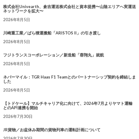
株式会社Univearth、倉吉運送株式会社と資本提携〜山陰エリアへ実運送
ネットワークを拡大〜
2026年8月5日
川崎重工業／ばら積運搬船「ARISTOS II」の引き渡し
2026年8月5日
フジトランスコーポレーション／新造船「蓉翔丸」就航
2026年8月5日
ネバーマイル：TGR Haas F1 Teamとのパートナーシップ契約を締結しま
した
2026年8月5日
【トドケール】マルチキャリア化に向けて、2026年7月よりヤマト運輸
とのAPI連携を開始
2026年7月30日
JR貨物／お盆休み期間の貨物列車の運転計画について
2026年7月30日