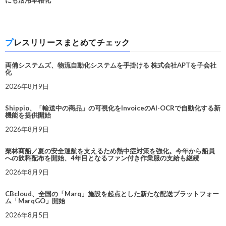
にも活用本格化
プレスリリースまとめてチェック
両備システムズ、物流自動化システムを手掛ける 株式会社APTを子会社
化
2026年8月9日
Shippio、「輸送中の商品」の可視化をInvoiceのAI-OCRで自動化する新
機能を提供開始
2026年8月9日
栗林商船／夏の安全運航を支えるため熱中症対策を強化。今年から船員
への飲料配布を開始、4年目となるファン付き作業服の支給も継続
2026年8月9日
CBcloud、全国の「Marq」施設を起点とした新たな配送プラットフォー
ム「MarqGO」開始
2026年8月5日