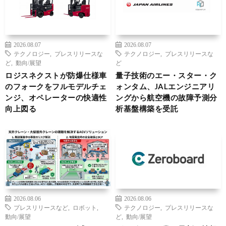
2026.08.07
2026.08.07
テクノロジー
,
プレスリリースな
テクノロジー
,
プレスリリースな
ど
,
動向/展望
ど
ロジスネクストが防爆仕様車
量子技術のエー・スター・ク
のフォークをフルモデルチェ
ォンタム、JALエンジニアリ
ンジ、オペレーターの快適性
ングから航空機の故障予測分
向上図る
析基盤構築を受託
2026.08.06
2026.08.06
プレスリリースなど
,
ロボット
,
テクノロジー
,
プレスリリースな
動向/展望
ど
,
動向/展望