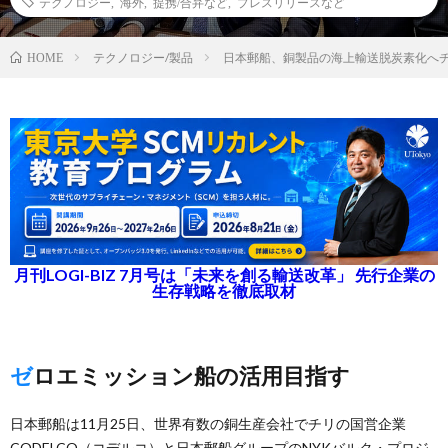
テクノロジー
,
海外
,
提携/合弁など
,
プレスリリースなど
テクノロジー/製品
日本郵船、銅製品の海上輸送脱炭素化へ
HOME
月刊LOGI-BIZ 7月号は「未来を創る輸送改革」 先行企業の
生存戦略を徹底取材
ゼロエミッション船の活用目指す
日本郵船は11月25日、世界有数の銅生産会社でチリの国営企業
CODELCO（コデルコ）と日本郵船グループのNYKバルク・プロジ