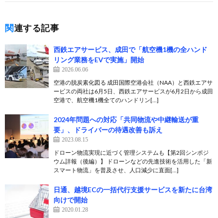
関連する記事
西鉄エアサービス、成田で「航空機1機の全ハンド
リング業務をEVで実施」開始
2026.06.06
空港の脱炭素化図る 成田国際空港会社（NAA）と西鉄エアサ
ービスの両社は6月5日、西鉄エアサービスが6月2日から成田
空港で、航空機1機全てのハンドリン[…]
2024年問題への対応「共同物流や中継輸送が重
要」、ドライバーの待遇改善も訴え
2023.08.15
ドローン物流実現に近づく管理システムも【第2回シンポジ
ウム詳報（後編）】 ドローンなどの先進技術を活用した「新
スマート物流」を普及させ、人口減少に直面[…]
日通、越境ECの一括代行支援サービスを新たに台湾
向けで開始
2020.01.28