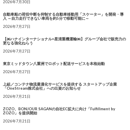
2026年7月30日
自動車船の荷役中断を抑制する自動車移動用「スケーター」を開発・導
入 ～自力走行できない車両を約5分で移動可能に～
2026年7月27日
【㈱ハナインターナショナル×星清重機運輸㈱】グループ会社で販売力の
更なる強化ねらう
2026年7月27日
東京ミッドタウン八重洲でロボット配送サービスを本格始動
2026年7月27日
上組／コンテナ物流最適化サービスを提供する スタートアップ企業
「OneStream株式会社」への出資のお知らせ
2026年7月21日
ZOZO、BONJOUR SAGANの自社EC拡大に向け「Fulfillment by
ZOZO」を提供開始
2026年7月21日