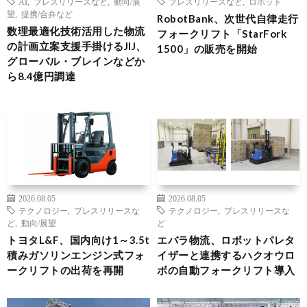
AI
,
プレスリリースなど
,
動向/展
プレスリリースなど
,
ロボット
望
,
提携/合弁など
RobotBank、次世代自律走行
数理最適化技術活用した物流
フォークリフト「StarFork
の計画立案支援手掛けるJIJ、
1500」の販売を開始
グローバル・ブレインなどか
ら8.4億円調達
2026.08.05
2026.08.05
テクノロジー
,
プレスリリースな
テクノロジー
,
プレスリリースな
ど
,
動向/展望
ど
トヨタL&F、国内向け1～3.5t
エバラ物流、ロボットパレタ
積みガソリンエンジン式フォ
イザーと連携するハクオウロ
ークリフトの出荷を再開
ボの自動フォークリフト導入