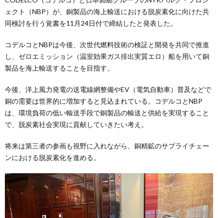
ェクト（NBP）が、銅製品の海上輸送における脱炭素化に向けた共
同検討を行う覚書を11月24日付で締結したと発表した。
コデルコとNBPは今後、次世代燃料技術の検証と開発を共同で推進
し、ゼロエミッション（温室効果ガス排出実質エロ）船を用いて銅
製品を海上輸送することを目指す。
今後、洋上風力発電の送電線網整備やEV（電気自動車）普及などで
銅の需要は世界的に増加すると見込まれている。コデルコとNBP
は、環境負荷の低い輸送手段で銅製品の輸送と供給を実現すること
で、脱炭素社会実現に貢献していきたい考え。
将来は第三者の参画も視野に入れながら、銅精鉱のサプライチェー
ンにおける脱炭素化を進める。