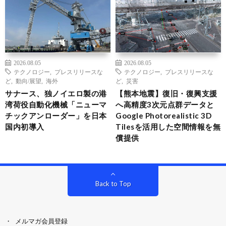
2026.08.05
2026.08.05
テクノロジー
,
プレスリリースな
テクノロジー
,
プレスリリースな
ど
,
動向/展望
,
海外
ど
,
災害
サナース、独ノイエロ製の港
【熊本地震】復旧・復興支援
湾荷役自動化機械「ニューマ
へ高精度3次元点群データと
チックアンローダー」を日本
Google Photorealistic 3D
国内初導入
Tilesを活用した空間情報を無
償提供
Back to Top
メルマガ会員登録