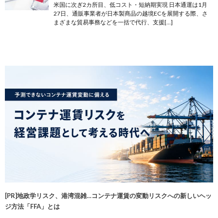
米国に次ぎ2カ所目、低コスト・短納期実現 日本通運は1月
27日、通販事業者が日本製商品の越境ECを展開する際、さ
まざまな貿易事務などを一括で代行、支援[…]
[PR]地政学リスク、港湾混雑…コンテナ運賃の変動リスクへの新しいヘッ
ジ方法「FFA」とは