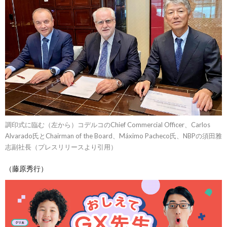
調印式に臨む（左から）コデルコのChief Commercial Officer、Carlos
Alvarado氏とChairman of the Board、Máximo Pacheco氏、NBPの須田雅
志副社長（プレスリリースより引用）
（藤原秀行）