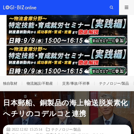
独自取材
物流施設/不動産
災害/事故/不祥事
テクノロジー/製品
日本郵船、銅製品の海上輸送脱炭素化
へチリのコデルコと連携
2022.12.02 15:25:14
テクノロジー/製品