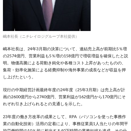
嶋本社長（ニチレイロジグループ本社提供）
嶋本社長は、24年3月期の決算について、連結売上高が前期比5％増
の2574億円、営業利益も5％増の158億円で増収増益を確保したと説
明。物価高騰による荷動き鈍化や各種コスト上昇があったものの、
集荷・効率化施策による経費抑制や海外事業の成長などが収益を押
し上げたという。
現行の中期経営計画最終年度の24年度（25年3月期）は売上高が計
画の2600億円から2740億円、営業利益が162億円から170億円にそ
れぞれ引き上げられるとの見通しを示した。
23年度の働き方改革の成果として、RPA（パソコンを使った事務作
業の自動化技術）活用の定着により、事務従業員1人当たりの年間平
均労働時間の10％超に相当する40万時間の業務短縮を達成、その分