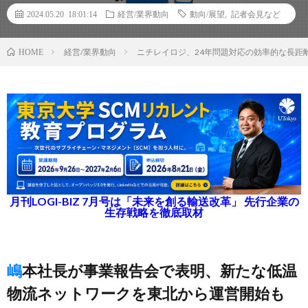
2024.05.20 18:01:14
経営/業界動向
動向/展望
,
記者会見など
経営/業界動向
ニチレイロジ、24年問題対応の効率的な長距離
HOME
月刊LOGI-BIZ 7月号は「未来を創る輸送改革」 先行企業の
生存戦略を徹底取材
嶋本社長が事業報告会で表明、新たな低温
物流ネットワークを東北から運営開始も