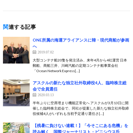
関連する記事
ONE所属の海運アライアンスに韓・現代商船が参画
へ
2019.07.02
大型コンテナ船20隻を発注済み、来年4月から4社運営 日本
郵船、商船三井、川崎汽船の定期コンテナ船事業会社
「Ocean Network Express[…]
アスクルの新たな独立社外取締役4人、臨時株主総
会で全員選任
2020.03.13
半年ぶりに空席埋まり機能正常化へ アスクルが3月13日に開
催した臨時株主総会で、同社が提案した新たな独立社外取締
役候補4人がいずれも当初予定通り選任さ[…]
【残暑に負けない連載！】「今そこにある危機」を
読み解く 国際ジャーナリスト・ビニシウス氏