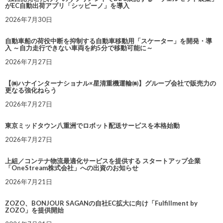
がEC自動出荷アプリ「シッピーノ」を導入
2026年7月30日
自動車船の荷役中断を抑制する自動車移動用「スケーター」を開発・導
入 ～自力走行できない車両を約5分で移動可能に～
2026年7月27日
【㈱ハナインターナショナル×星清重機運輸㈱】グループ会社で販売力の
更なる強化ねらう
2026年7月27日
東京ミッドタウン八重洲でロボット配送サービスを本格始動
2026年7月27日
上組／コンテナ物流最適化サービスを提供する スタートアップ企業
「OneStream株式会社」への出資のお知らせ
2026年7月21日
ZOZO、BONJOUR SAGANの自社EC拡大に向け「Fulfillment by
ZOZO」を提供開始