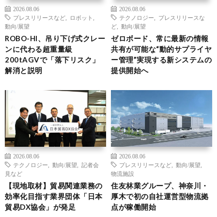
2026.08.06
2026.08.06
プレスリリースなど
,
ロボット
,
テクノロジー
,
プレスリリースな
動向/展望
ど
,
動向/展望
ROBO-HI、吊り下げ式クレー
ゼロボード、常に最新の情報
ンに代わる超重量級
共有が可能な“動的サプライヤ
200tAGVで「落下リスク」
ー管理”実現する新システムの
解消と説明
提供開始へ
2026.08.06
2026.08.06
テクノロジー
,
動向/展望
,
記者会
プレスリリースなど
,
動向/展望
,
見など
物流施設
【現地取材】貿易関連業務の
住友林業グループ、神奈川・
効率化目指す業界団体「日本
厚木で初の自社運営型物流拠
貿易DX協会」が発足
点が稼働開始