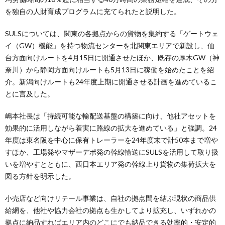
を独自の人財育成プログラムに充てられたと説明した。
SULSについては、関東の各拠点からの貨物を集約する「ゲートウェ
イ（GW）機能」を持つ物流センターを北関東エリアで新設し、仙
台方面向けルートを4月15日に開通させたほか、既存の厚木GW（神
奈川）から静岡方面向けルートも5月13日に稼働を始めたことを紹
介。新潟向けルートも24年度上期に開通させる計画を進めているこ
とに言及した。
嶋本社長は「持続可能な輸配送基盤の構築に向け、他社アセットを
効果的に活用しながら着実に路線の拡大を進めている」と強調。24
年度は東名阪を中心に保有トレーラーを24年度末で計50本まで増や
すほか、工場発やマザーデポ発の幹線輸送にSULSを活用して取り扱
いを増やすとともに、西日本エリア発の幹線上り貨物の集荷拡大を
図る方針を明示した。
小売店など向けリテール事業は、自社の拠点間を結ぶ現状の商品供
給網を、他社や協力会社の拠点も生かしてより拡充し、いずれかの
拠点に納品すればエリア内のどこにでも納品できる効率的・安定的