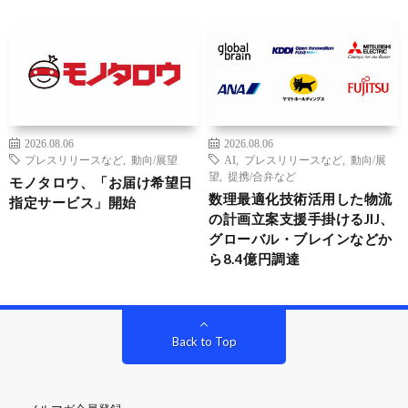
2026.08.06
2026.08.06
プレスリリースなど
,
動向/展望
AI
,
プレスリリースなど
,
動向/展
望
,
提携/合弁など
モノタロウ、「お届け希望日
数理最適化技術活用した物流
指定サービス」開始
の計画立案支援手掛けるJIJ、
グローバル・ブレインなどか
ら8.4億円調達
Back to Top