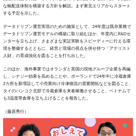
な輸配送体制を構築する方針を解説。まず東北エリアからスタート
する予定を示した。
データドリブン運営実現のための施策として、24年度は既存業務で
データドリブン運営モデルの構築に取り組むほか、年度内にR&Dセ
ンターを立ち上げ、さまざまな実証実験をスピーディーに行える環
境を整備するとともに、経営と現場の視点を併せ持つ「アナリスト
人財」の育成強化を図ることを打ち出した。
このほか、海外事業ではオランダと英国の現地グループ企業を再編
し、シナジー効果を高めることや、ポーランドで24年中に冷蔵倉庫
2カ所を新増設して小売業向け冷凍物流の需要開拓などを図ること、
タイのバンコク北部で冷蔵倉庫を来春稼働させること、ベトナムで
も3温度帯倉庫を立ち上げることを報告した。
（藤原秀行）