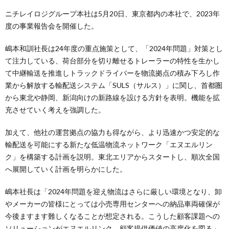
ニチレイロジグループ本社は5月20日、東京都内の本社で、2023年
度の事業報告会を開催した。
嶋本和訓社長は24年度の重点施策として、「2024年問題」対策とし
て注力している、荷台部分を切り離せるトレーラーの特性を生かし
て中継輸送を推進しトラックドライバーを物流拠点の積み下ろし作
業から解放する輸配送システム「SULS（サルス）」に関し、首都圏
から東北や静岡、新潟向けの新路線を設ける方針を表明。機能を拡
充させていく考えを強調した。
加えて、他社の運営拠点の協力も得ながら、より迅速かつ安定的な
輸配送を可能にする新たな低温物流ネットワーク「エヌエルリン
ク」を構築する計画を説明。東北エリアからスタートし、順次全国
へ展開していく計画を明らかにした。
嶋本社長は「2024年問題を迎え物流はさらに厳しい環境となり、卸
やメーカーの皆様にとっては小売専用センターへの納品車両確保が
今後ますます難しくなることが想定される。こうした顧客課題への
ソリューションがエヌエルリンク。顧客提供価値の高度化を図る」