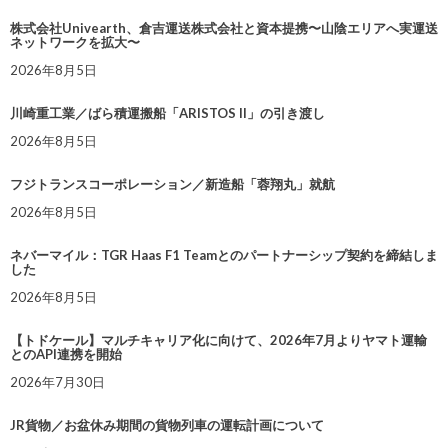
株式会社Univearth、倉吉運送株式会社と資本提携〜山陰エリアへ実運送
ネットワークを拡大〜
2026年8月5日
川崎重工業／ばら積運搬船「ARISTOS II」の引き渡し
2026年8月5日
フジトランスコーポレーション／新造船「蓉翔丸」就航
2026年8月5日
ネバーマイル：TGR Haas F1 Teamとのパートナーシップ契約を締結しま
した
2026年8月5日
【トドケール】マルチキャリア化に向けて、2026年7月よりヤマト運輸
とのAPI連携を開始
2026年7月30日
JR貨物／お盆休み期間の貨物列車の運転計画について