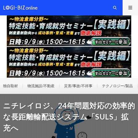
独自取材
物流施設/不動産
災害/事故/不祥事
テクノロジー/製品
ニチレイロジ、24年問題対応の効率的
な長距離輸配送システム「SULS」拡
充へ