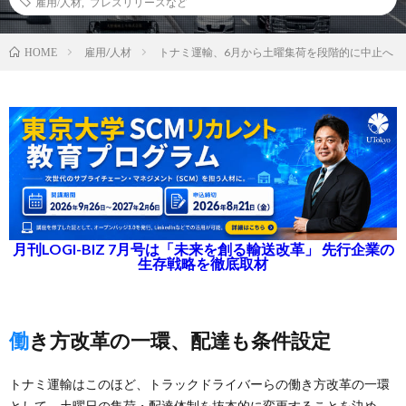
雇用/人材
,
プレスリリースなど
雇用/人材
トナミ運輸、6月から土曜集荷を段階的に中止へ
HOME
月刊LOGI-BIZ 7月号は「未来を創る輸送改革」 先行企業の
生存戦略を徹底取材
働き方改革の一環、配達も条件設定
トナミ運輸はこのほど、トラックドライバーらの働き方改革の一環
として、土曜日の集荷・配達体制を抜本的に変更することを決め