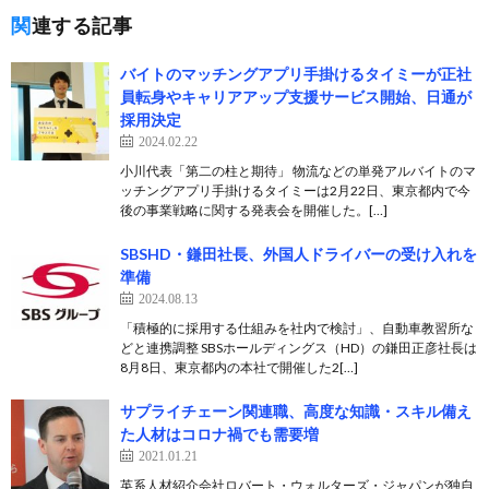
関連する記事
バイトのマッチングアプリ手掛けるタイミーが正社
員転身やキャリアアップ支援サービス開始、日通が
採用決定
2024.02.22
小川代表「第二の柱と期待」 物流などの単発アルバイトのマ
ッチングアプリ手掛けるタイミーは2月22日、東京都内で今
後の事業戦略に関する発表会を開催した。[…]
SBSHD・鎌田社長、外国人ドライバーの受け入れを
準備
2024.08.13
「積極的に採用する仕組みを社内で検討」、自動車教習所な
どと連携調整 SBSホールディングス（HD）の鎌田正彦社長は
8月8日、東京都内の本社で開催した2[…]
サプライチェーン関連職、高度な知識・スキル備え
た人材はコロナ禍でも需要増
2021.01.21
英系人材紹介会社ロバート・ウォルターズ・ジャパンが独自