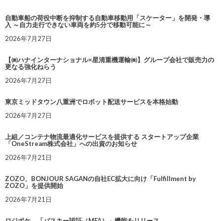
自動車船の荷役中断を抑制する自動車移動用「スケーター」を開発・導
入 ～自力走行できない車両を約5分で移動可能に～
2026年7月27日
【㈱ハナインターナショナル×星清重機運輸㈱】グループ会社で販売力の
更なる強化ねらう
2026年7月27日
東京ミッドタウン八重洲でロボット配送サービスを本格始動
2026年7月27日
上組／コンテナ物流最適化サービスを提供する スタートアップ企業
「OneStream株式会社」への出資のお知らせ
2026年7月21日
ZOZO、BONJOUR SAGANの自社EC拡大に向け「Fulfillment by
ZOZO」を提供開始
2026年7月21日
ロジポケ、「パスキー認証（MFA）」機能をリリース