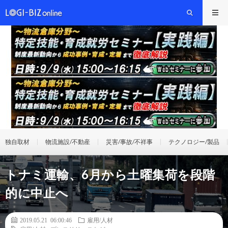
独自取材
物流施設/不動産
災害/事故/不祥事
テクノロジー/製品
トナミ運輸、6月から土曜集荷を段階
的に中止へ
2019.05.21 06:00:46
雇用/人材