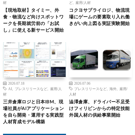
材
ど
,
雇用/人材
【現地取材】タイミー、外
コクヨサプライロジ、物流現
食・物流など向けスポットワ
場にゲームの要素取り入れ働
ークを長期就労前の「お試
きがい向上図る実証実験開始
し」に使える新サービス開始
2026.07.18
2026.07.06
AI
,
プレスリリースなど
,
雇用/人
プレスリリースなど
,
海外
,
雇用/
材
人材
三井倉庫ロジと日本IBM、現
澁澤倉庫、ドライバー不足受
場社員がAIアプリケーション
けフィリピンからの特定技能
を自ら開発・運用する実践型
外国人材の供給事業開始
人材育成モデル構築