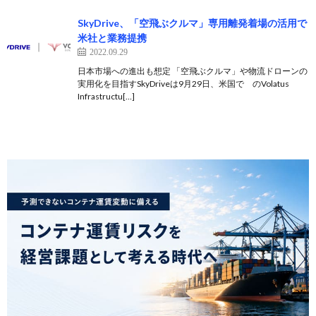
SkyDrive、「空飛ぶクルマ」専用離発着場の活用で
米社と業務提携
2022.09.29
日本市場への進出も想定 「空飛ぶクルマ」や物流ドローンの
実用化を目指すSkyDriveは9月29日、米国で のVolatus
Infrastructu[…]