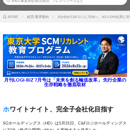
M&A/事業買収/経営統合
,
プレスリリースなど
経営/業界動向
SGHDがC&FロジにTOBへ、AZ-COM丸和に
HOME
月刊LOGI-BIZ 7月号は「未来を創る輸送改革」 先行企業の
生存戦略を徹底取材
ホワイトナイト、完全子会社化目指す
SGホールディングス（HD）は5月31日、C&Fロジホールディングス
にTOB（株式公開買い付け）を実施すると発表した。