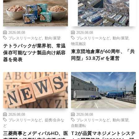
2026.08.08
2026.08.08
プレスリリースなど
,
動向/展望
プレスリリースなど
,
動向/展望
,
物流施設
テトラパックが業界初、常温
東京団地倉庫が60周年、「共
保存可能なツナ製品向け紙容
同型」53.8万㎡を運営
器を発表
2026.08.08
2026.08.08
プレスリリースなど
,
提携/合弁な
プレスリリースなど
,
動向/展望
,
ど
自動運転
三菱商事とメディパルHD、医
T2が品質マネジメントシステ