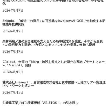
両備システムズ、物流自動化システムを手掛ける 株式会社APTを子会社
化
2026年8月9日
Shippio、「輸送中の商品」の可視化をInvoiceのAI-OCRで自動化する新
機能を提供開始
2026年8月9日
栗林商船／夏の安全運航を支えるため熱中症対策を強化。今年から船員
への飲料配布を開始、4年目となるファン付き作業服の支給も継続
2026年8月9日
CBcloud、全国の「Marq」施設を起点とした新たな配送プラットフォー
ム「MarqGO」開始
2026年8月5日
株式会社Univearth、倉吉運送株式会社と資本提携〜山陰エリアへ実運送
ネットワークを拡大〜
2026年8月5日
川崎重工業／ばら積運搬船「ARISTOS II」の引き渡し