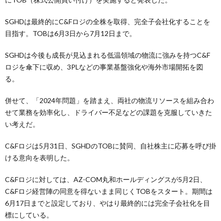
SGHDは最終的にC&Fロジの全株を取得、完全子会社化することを
目指す。TOBは6月3日から7月12日まで。
SGHDは今後も成長が見込まれる低温領域の物流に強みを持つC&F
ロジを傘下に収め、3PLなどの事業基盤強化や海外市場開拓を図
る。
併せて、「2024年問題」を踏まえ、両社の物流リソースを組み合わ
せて業務を効率化し、ドライバー不足などの課題を克服していきた
い考えだ。
C&Fロジは5月31日、SGHDのTOBに賛同、自社株主に応募を呼び掛
ける意向を表明した。
C&Fロジに対しては、AZ-COM丸和ホールディングスが5月2日、
C&Fロジ経営陣の同意を得ないまま同じくTOBをスタート。期間は
6月17日までと設定しており、やはり最終的には完全子会社化を目
標にしている。