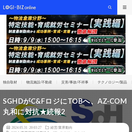
独自取材
物流施設/不動産
災害/事故/不祥事
テクノロジー/製品
SGHDがC&FロジにTOBへ、AZ-COM
丸和に対抗★続報2
2024.05.31 20:03:27
経営/業界動向