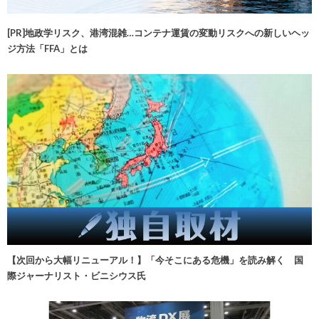
[PR]地政学リスク、港湾混雑…コンテナ運賃の変動リスクへの新しいヘッ
ジ方法「FFA」とは
【次回から大幅リニューアル！】「今そこにある危機」を読み解く 国
際ジャーナリスト・ビニシウス氏