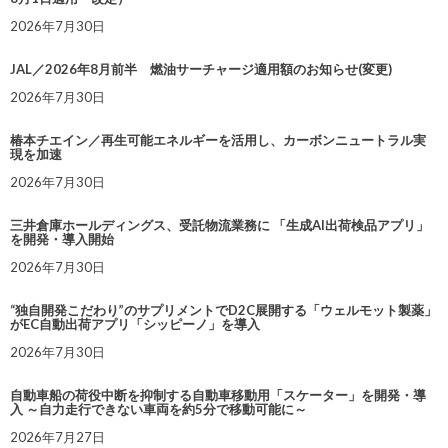
2026年7月30日
JAL／2026年8月前半 燃油サーチャージ適用額のお知らせ(変更)
2026年7月30日
椿本チエイン／再生可能エネルギーを活用し、カーボンニュートラル実
現を加速
2026年7月30日
三井倉庫ホールディングス、受託物流業務に 「生成AI出荷検品アプリ」
を開発・導入開始
2026年7月30日
“独自開発こだわり”のサプリメントでD2C展開する「ウェルモット製薬」
がEC自動出荷アプリ「シッピーノ」を導入
2026年7月30日
自動車船の荷役中断を抑制する自動車移動用「スケーター」を開発・導
入 ～自力走行できない車両を約5分で移動可能に～
2026年7月27日