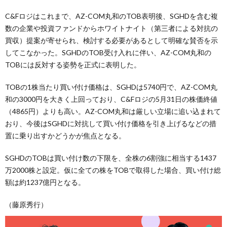
C&Fロジはこれまで、AZ-COM丸和のTOB表明後、SGHDを含む複
数の企業や投資ファンドからホワイトナイト（第三者による対抗の
買収）提案が寄せられ、検討する必要があるとして明確な賛否を示
してこなかった。SGHDのTOB受け入れに伴い、AZ-COM丸和の
TOBには反対する姿勢を正式に表明した。
TOBの1株当たり買い付け価格は、SGHDは5740円で、AZ-COM丸
和の3000円を大きく上回っており、C&Fロジの5月31日の株価終値
（4865円）よりも高い。AZ-COM丸和は厳しい立場に追い込まれて
おり、今後はSGHDに対抗して買い付け価格を引き上げるなどの措
置に乗り出すかどうかが焦点となる。
SGHDのTOBは買い付け数の下限を、全株の6割強に相当する1437
万2000株と設定。仮に全ての株をTOBで取得した場合、買い付け総
額は約1237億円となる。
（藤原秀行）