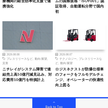
療機関の経営効率化支援で連
ムの国際規格「ISO9001」認
携強化
証取得、自動運転分野で国内
初
2026.08.08
2026.08.07
プレスリリースなど
,
動向/展望
,
テクノロジー
,
プレスリリースな
災害
ど
,
動向/展望
ニチレイがシステム障害で連
ロジスネクストが防爆仕様車
結売上高50億円減見込み、対
のフォークをフルモデルチェ
応費用10億円を特損計上
ンジ、オペレーターの快適性
向上図る
Back to Top