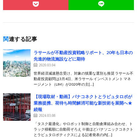
関連する記事
ラサールが不動産投資戦略リポート、20年も日本の
先進的物流施設などに期待
2020.03.04
世界経済減速懸念受け、対象の慎重な選別も推奨 ラサール不
動産投資顧問は3月4日、米ラサール インベストメント マネ
ージメント（LIM）が2020年の主[…]
【現場取材・動画】パナコネクトとラピュタロボが
業務提携、荷待ち時間解消可能な新技術を展開へ★
続報
2024.03.08
「タスク最適化」やロボット制御と自動倉庫組み合わせ、ト
ラック積載順に自動荷ぞろえ ※後ほどパナソニックコネクト
とラピュタロボティクスによる記者発表の内[…]