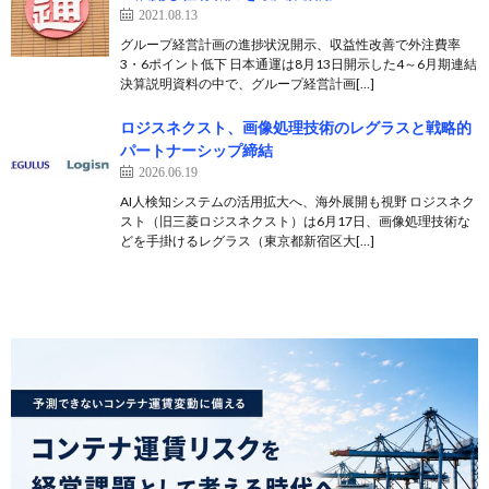
2021.08.13
グループ経営計画の進捗状況開示、収益性改善で外注費率
3・6ポイント低下 日本通運は8月13日開示した4～6月期連結
決算説明資料の中で、グループ経営計画[…]
ロジスネクスト、画像処理技術のレグラスと戦略的
パートナーシップ締結
2026.06.19
AI人検知システムの活用拡大へ、海外展開も視野 ロジスネク
スト（旧三菱ロジスネクスト）は6月17日、画像処理技術な
どを手掛けるレグラス（東京都新宿区大[…]