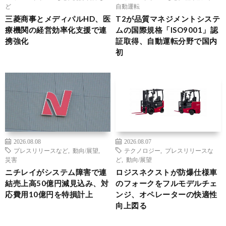
ど
自動運転
三菱商事とメディパルHD、医
T2が品質マネジメントシステ
療機関の経営効率化支援で連
ムの国際規格「ISO9001」認
携強化
証取得、自動運転分野で国内
初
2026.08.08
2026.08.07
プレスリリースなど
,
動向/展望
,
テクノロジー
,
プレスリリースな
災害
ど
,
動向/展望
ニチレイがシステム障害で連
ロジスネクストが防爆仕様車
結売上高50億円減見込み、対
のフォークをフルモデルチェ
応費用10億円を特損計上
ンジ、オペレーターの快適性
向上図る