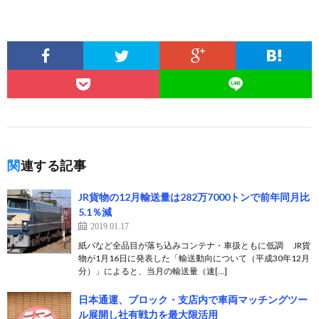
関連する記事
JR貨物の12月輸送量は282万7000トンで前年同月比
5.1％減
2019.01.17
紙パなど全品目が落ち込みコンテナ・車扱ともに低調 JR貨
物が1月16日に発表した「輸送動向について（平成30年12月
分）」によると、当月の輸送量（速[…]
日本通運、ブロック・支店内で車両マッチングツー
ル展開し社有戦力を最大限活用