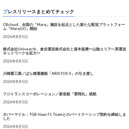
プレスリリースまとめてチェック
CBcloud、全国の「Marq」施設を起点とした新たな配送プラットフォー
ム「MarqGO」開始
2026年8月5日
株式会社Univearth、倉吉運送株式会社と資本提携〜山陰エリアへ実運送
ネットワークを拡大〜
2026年8月5日
川崎重工業／ばら積運搬船「ARISTOS II」の引き渡し
2026年8月5日
フジトランスコーポレーション／新造船「蓉翔丸」就航
2026年8月5日
ネバーマイル：TGR Haas F1 Teamとのパートナーシップ契約を締結しま
した
2026年8月5日