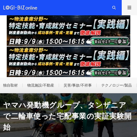
独自取材
物流施設/不動産
災害/事故/不祥事
テクノロジー/製品
ヤマハ発動機グループ、タンザニア
で二輪車使った宅配事業の実証実験開
始