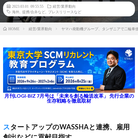
2023.03.01 09:55:55
経営/業界動向
海外
,
提携/合弁など
,
プレスリリースなど
経営/業界動向
ヤマハ発動機グループ、タンザニアで二輪車
HOME
月刊LOGI-BIZ 7月号は「未来を創る輸送改革」 先行企業の
生存戦略を徹底取材
スタートアップのWASSHAと連携、雇用
創出などに貢献目指す