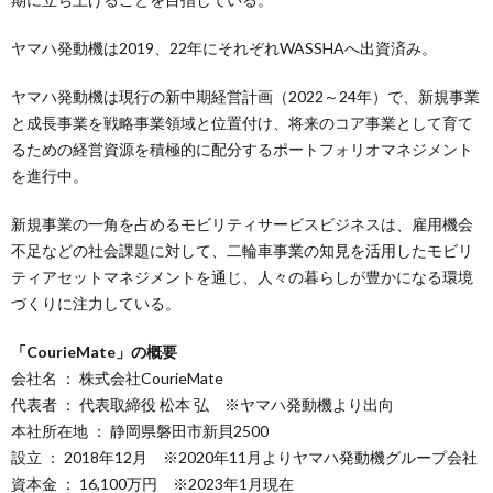
ヤマハ発動機は2019、22年にそれぞれWASSHAへ出資済み。
ヤマハ発動機は現行の新中期経営計画（2022～24年）で、新規事業
と成長事業を戦略事業領域と位置付け、将来のコア事業として育て
るための経営資源を積極的に配分するポートフォリオマネジメント
を進行中。
新規事業の一角を占めるモビリティサービスビジネスは、雇用機会
不足などの社会課題に対して、二輪車事業の知見を活用したモビリ
ティアセットマネジメントを通じ、人々の暮らしが豊かになる環境
づくりに注力している。
「CourieMate」の概要
会社名 ： 株式会社CourieMate
代表者 ： 代表取締役 松本 弘 ※ヤマハ発動機より出向
本社所在地 ： 静岡県磐田市新貝2500
設立 ： 2018年12月 ※2020年11月よりヤマハ発動機グループ会社
資本金 ： 16,100万円 ※2023年1月現在