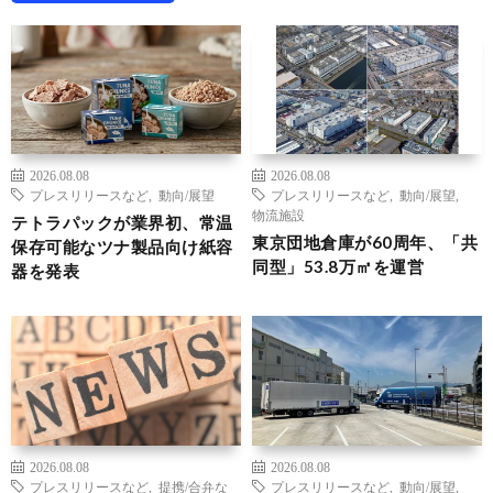
2026.08.08
2026.08.08
プレスリリースなど
,
動向/展望
プレスリリースなど
,
動向/展望
,
物流施設
テトラパックが業界初、常温
東京団地倉庫が60周年、「共
保存可能なツナ製品向け紙容
同型」53.8万㎡を運営
器を発表
2026.08.08
2026.08.08
プレスリリースなど
,
提携/合弁な
プレスリリースなど
,
動向/展望
,