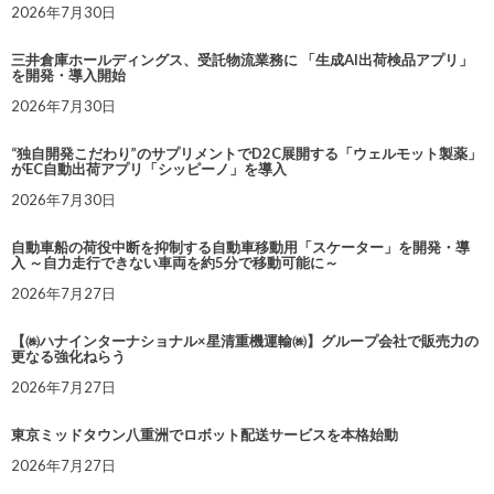
2026年7月30日
三井倉庫ホールディングス、受託物流業務に 「生成AI出荷検品アプリ」
を開発・導入開始
2026年7月30日
“独自開発こだわり”のサプリメントでD2C展開する「ウェルモット製薬」
がEC自動出荷アプリ「シッピーノ」を導入
2026年7月30日
自動車船の荷役中断を抑制する自動車移動用「スケーター」を開発・導
入 ～自力走行できない車両を約5分で移動可能に～
2026年7月27日
【㈱ハナインターナショナル×星清重機運輸㈱】グループ会社で販売力の
更なる強化ねらう
2026年7月27日
東京ミッドタウン八重洲でロボット配送サービスを本格始動
2026年7月27日