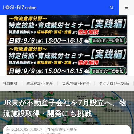
独自取材
物流施設/不動産
災害/事故/不祥事
テクノロジー/製品
JR東が不動産子会社を7月設立へ、物
流施設取得・開発にも挑戦
2024.06.05 06:00:57
物流施設/不動産