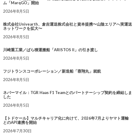
ム「MarqGO」開始
2026年8月5日
株式会社Univearth、倉吉運送株式会社と資本提携〜山陰エリアへ実運送
ネットワークを拡大〜
2026年8月5日
川崎重工業／ばら積運搬船「ARISTOS II」の引き渡し
2026年8月5日
フジトランスコーポレーション／新造船「蓉翔丸」就航
2026年8月5日
ネバーマイル：TGR Haas F1 Teamとのパートナーシップ契約を締結しま
した
2026年8月5日
【トドケール】マルチキャリア化に向けて、2026年7月よりヤマト運輸
とのAPI連携を開始
2026年7月30日