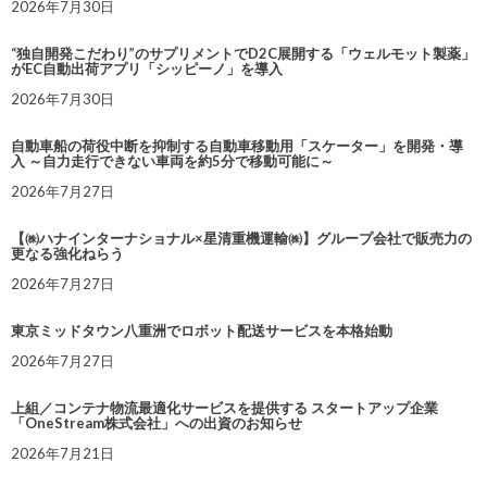
2026年7月30日
“独自開発こだわり”のサプリメントでD2C展開する「ウェルモット製薬」
がEC自動出荷アプリ「シッピーノ」を導入
2026年7月30日
自動車船の荷役中断を抑制する自動車移動用「スケーター」を開発・導
入 ～自力走行できない車両を約5分で移動可能に～
2026年7月27日
【㈱ハナインターナショナル×星清重機運輸㈱】グループ会社で販売力の
更なる強化ねらう
2026年7月27日
東京ミッドタウン八重洲でロボット配送サービスを本格始動
2026年7月27日
上組／コンテナ物流最適化サービスを提供する スタートアップ企業
「OneStream株式会社」への出資のお知らせ
2026年7月21日