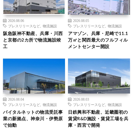
2026.08.06
2026.08.05
プレスリリースなど
,
物流施設
プレスリリースなど
,
物流施設
阪急阪神不動産、兵庫・川西
アマゾン、兵庫・尼崎で11.1
と京都の2カ所で物流施設竣
万㎡と関西最大のフルフィル
工
メントセンター開設
2026.08.04
2026.08.03
プレスリリースなど
,
物流施設
プレスリリースなど
,
物流施設
バイタルネットの物流受託事
日鉄興和不動産、近畿圏初の
業の新拠点、神奈川・伊勢原
賃貸R&D施設・賃貸工場を兵
で始動
庫・西宮で開発