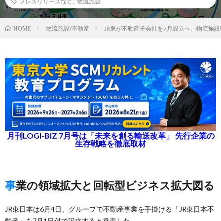
プレスリリースなど
,
物流施設
物流施設/不動産
JR東が不動産子会社を7月設立へ、物流施
HOME
月刊LOGI-BIZ 7月号は「未来を創る輸送改革」 先行企業の
生存戦略を徹底取材
事業の領域拡大と回転型ビジネス拡大図る
JR東日本は6月4日、グループで不動産事業を手掛ける「JR東日本不
動産」を7月1日付で設立すると発表した。