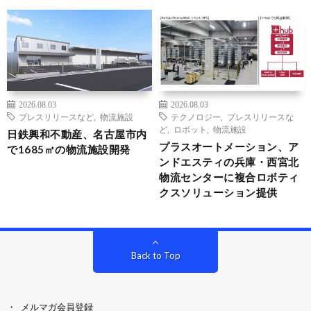
2026.08.03
2026.08.03
プレスリリースなど
,
物流施設
テクノロジー
,
プレスリリースな
ど
,
ロボット
,
物流施設
日鉄興和不動産、名古屋市内
プラスオートメーション、ア
で1685㎡の物流施設開発
ンドエスティの兵庫・西宮北
物流センターに複合ロボティ
クスソリューション提供
Back to Top
メルマガ会員登録