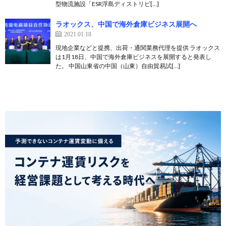
型物流施設「ESR浮島ディストリビ[…]
ラオックス、中国で海外倉庫ビジネス展開へ
2021.01.18
現地企業などと提携、出荷・通関業務代理を提供 ラオックス
は1月18日、中国で海外倉庫ビジネスを展開すると発表し
た。 中国山東省の中国（山東）自由貿易試[…]