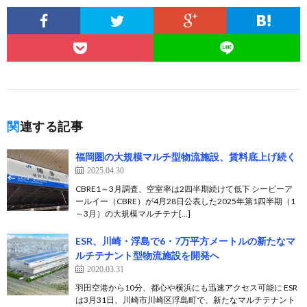
関連する記事
福岡圏の大規模マルチ型物流施設、賃料底上げ続く
2025.04.30
CBRE1～3月調査、空室率は2四半期続けて低下 シービーア
ールイー（CBRE）が4月28日公表した2025年第1四半期（1
～3月）の大規模マルチテナ[…]
ESR、川崎・浮島で6・7万平方メートルの新たなマ
ルチテナント型物流施設を開発へ
2020.03.31
羽田空港から10分、都心や横浜にも迅速アクセス可能に ESR
は3月31日、川崎市川崎区浮島町で、新たなマルチテナント