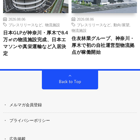
2026.08.06
2026.08.06
プレスリリースなど
,
物流施設
プレスリリースなど
,
動向/展望
,
物流施設
日本GLPが神奈川・厚木で8.4
住友林業グループ、神奈川・
万㎡の物流施設完成、日本エ
厚木で初の自社運営型物流拠
マソンや真栄運輸など入居決
点が稼働開始
定
Back to Top
メルマガ会員登録
プライバシーポリシー
広告掲載