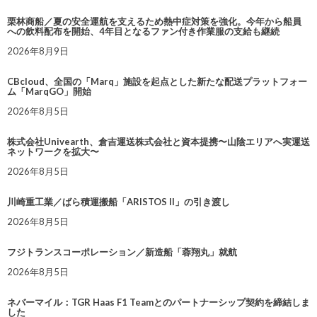
栗林商船／夏の安全運航を支えるため熱中症対策を強化。今年から船員
への飲料配布を開始、4年目となるファン付き作業服の支給も継続
2026年8月9日
CBcloud、全国の「Marq」施設を起点とした新たな配送プラットフォー
ム「MarqGO」開始
2026年8月5日
株式会社Univearth、倉吉運送株式会社と資本提携〜山陰エリアへ実運送
ネットワークを拡大〜
2026年8月5日
川崎重工業／ばら積運搬船「ARISTOS II」の引き渡し
2026年8月5日
フジトランスコーポレーション／新造船「蓉翔丸」就航
2026年8月5日
ネバーマイル：TGR Haas F1 Teamとのパートナーシップ契約を締結しま
した