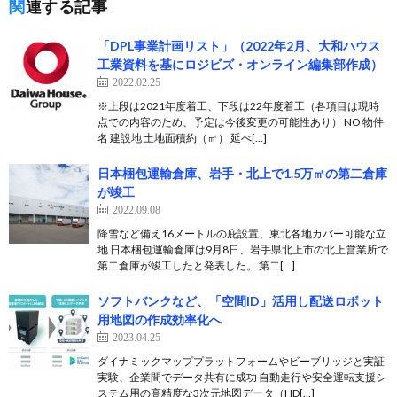
関連する記事
「DPL事業計画リスト」（2022年2月、大和ハウス
工業資料を基にロジビズ・オンライン編集部作成）
2022.02.25
※上段は2021年度着工、下段は22年度着工（各項目は現時
点での内容のため、予定は今後変更の可能性あり） NO 物件
名 建設地 土地面積約（㎡） 延べ[…]
日本梱包運輸倉庫、岩手・北上で1.5万㎡の第二倉庫
が竣工
2022.09.08
降雪など備え16メートルの庇設置、東北各地カバー可能な立
地 日本梱包運輸倉庫は9月8日、岩手県北上市の北上営業所で
第二倉庫が竣工したと発表した。 第二[…]
ソフトバンクなど、「空間ID」活用し配送ロボット
用地図の作成効率化へ
2023.04.25
ダイナミックマッププラットフォームやビーブリッジと実証
実験、企業間でデータ共有に成功 自動走行や安全運転支援シ
ステム用の高精度な3次元地図データ（HD[…]