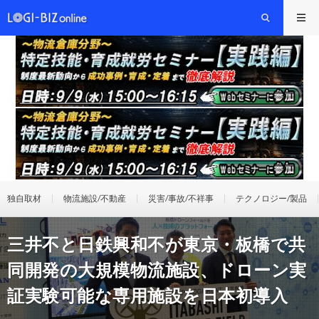
独自取材
物流施設/不動産
災害/事故/不祥事
テクノロジー/製品
三井不と日鉄興和不が東京・板橋で共
同開発の大規模物流施設、ドローン実
証実験可能な専用施設を日本初導入