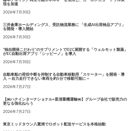
現を加速
2026年7月30日
三井倉庫ホールディングス、受託物流業務に 「生成AI出荷検品アプリ」
を開発・導入開始
2026年7月30日
“独自開発こだわり”のサプリメントでD2C展開する「ウェルモット製薬」
がEC自動出荷アプリ「シッピーノ」を導入
2026年7月30日
自動車船の荷役中断を抑制する自動車移動用「スケーター」を開発・導
入 ～自力走行できない車両を約5分で移動可能に～
2026年7月27日
【㈱ハナインターナショナル×星清重機運輸㈱】グループ会社で販売力の
更なる強化ねらう
2026年7月27日
東京ミッドタウン八重洲でロボット配送サービスを本格始動