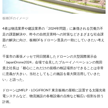
板橋DFのイメージ
4者は物流業界や建設業界の「2024年問題」に象徴される労働力不
足の課題解決や、昨今の自然災害時への対策などさまざまな社会課
題の解決に向け、板橋DFをドローン普及の一助にしていきたい考え
だ。
千葉市の幕張メッセで同日開幕したドローンの大型国際展示会
「JapanDrone2024」会場で会見したブルーイノベーションの熊田
貴之社長は「都心にこれだけの規模の検証場所ができることは非常
に意義が大きい。当社としてもこの施設を最大限活用していきた
い」と語った。
ドローンはMFLP・LOGIFRONT 東京板橋の屋根に設置する太陽光発
電システムなど、物流施設の各種設備の点検など幅広い役割を担う
計画。