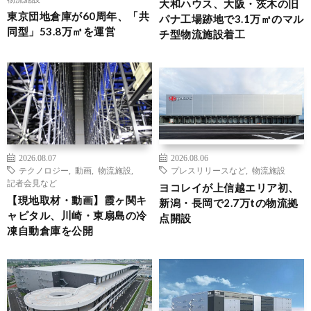
大和ハウス、大阪・茨木の旧
東京団地倉庫が60周年、「共
パナ工場跡地で3.1万㎡のマル
同型」53.8万㎡を運営
チ型物流施設着工
2026.08.07
2026.08.06
テクノロジー
,
動画
,
物流施設
,
プレスリリースなど
,
物流施設
記者会見など
ヨコレイが上信越エリア初、
【現地取材・動画】霞ヶ関キ
新潟・長岡で2.7万tの物流拠
ャピタル、川崎・東扇島の冷
点開設
凍自動倉庫を公開