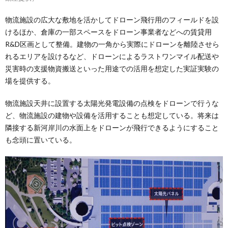
物流施設の広大な敷地を活かしてドローン飛行用のフィールドを設
けるほか、倉庫の一部スペースをドローン事業者などへの賃貸用
R&D区画として整備。建物の一角から実際にドローンを離陸させら
れるエリアを設けるなど、ドローンによるラストワンマイル配送や
災害時の支援物資搬送といった用途での活用を想定した実証実験の
場を提供する。
物流施設天井に設置する太陽光発電設備の点検をドローンで行うな
ど、物流施設の建物や設備を活用することも想定している。将来は
隣接する新河岸川の水面上をドローンが飛行できるようにすること
も念頭に置いている。