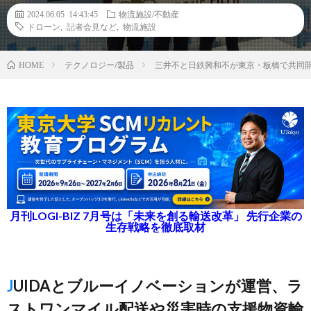
2024.06.05 14:43:45
物流施設/不動産
ドローン
,
記者会見など
,
物流施設
テクノロジー/製品
三井不と日鉄興和不が東京・板橋で共同
HOME
月刊LOGI-BIZ 7月号は「未来を創る輸送改革」 先行企業の
生存戦略を徹底取材
JUIDAとブルーイノベーションが運営、ラ
ストワンマイル配送や災害時の支援物資輸