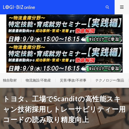
独自取材
物流施設/不動産
災害/事故/不祥事
テクノロジー/製品
トヨタ、工場でScanditの高性能スキ
ャン技術採用しトレーサビリティー用
コードの読み取り精度向上