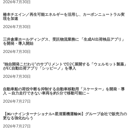
2026年7月30日
椿本チエイン／再生可能エネルギーを活用し、カーボンニュートラル実
現を加速
2026年7月30日
三井倉庫ホールディングス、受託物流業務に 「生成AI出荷検品アプリ」
を開発・導入開始
2026年7月30日
“独自開発こだわり”のサプリメントでD2C展開する「ウェルモット製薬」
がEC自動出荷アプリ「シッピーノ」を導入
2026年7月30日
自動車船の荷役中断を抑制する自動車移動用「スケーター」を開発・導
入 ～自力走行できない車両を約5分で移動可能に～
2026年7月27日
【㈱ハナインターナショナル×星清重機運輸㈱】グループ会社で販売力の
更なる強化ねらう
2026年7月27日