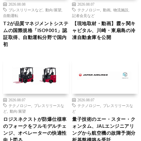
2026.08.08
2026.08.07
プレスリリースなど
,
動向/展望
,
テクノロジー
,
動画
,
物流施設
,
自動運転
記者会見など
T2が品質マネジメントシステ
【現地取材・動画】霞ヶ関キ
ムの国際規格「ISO9001」認
ャピタル、川崎・東扇島の冷
証取得、自動運転分野で国内
凍自動倉庫を公開
初
2026.08.07
2026.08.07
テクノロジー
,
プレスリリースな
テクノロジー
,
プレスリリースな
ど
,
動向/展望
ど
ロジスネクストが防爆仕様車
量子技術のエー・スター・ク
のフォークをフルモデルチェ
ォンタム、JALエンジニアリ
ンジ、オペレーターの快適性
ングから航空機の故障予測分
向上図る
析基盤構築を受託