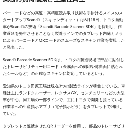
バーコードなどの高速・高精度読み取り技術を手掛けるスイスのス
タートアップScandit（スキャンディット）は6月18日、トヨタ自動
車がScanditの技術「Scandit Barcode Scanner SDK」を採用し、作
業遅延を発生させることなく製造ラインでのタブレット内臓カメラ
によるバーコードとQRコードのスムーズなスキャン作業を実現した
と発表した。
Scandit Barcode Scanner SDKは、トヨタの製造現場で部品に貼付し
たトレーサビリティー用コード（金属面への刻印や湾曲面に貼られ
たシールなど）の正確なスキャンに対応しているという。
愛知県のトヨタ田原工場は現在3つの製造ラインが稼働している。車
種は主にランドクルーザー、レクサスGX、センチュリーなどの大型
車が中心。同工場の一部ラインで、主にトヨタで開発も担っている
作業者への生産指示アプリ（電子指示ビラ）をタブレットで利用し
ていた。
タブレットと連携させたQRリーダーを使用し、部品のトレーサビリ