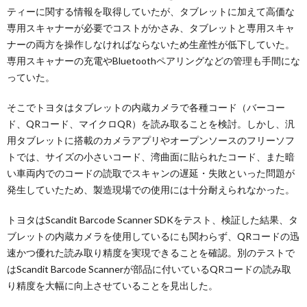
ティーに関する情報を取得していたが、タブレットに加えて高価な
専用スキャナーが必要でコストがかさみ、タブレットと専用スキャ
ナーの両方を操作しなければならないため生産性が低下していた。
専用スキャナーの充電やBluetoothペアリングなどの管理も手間にな
っていた。
そこでトヨタはタブレットの内蔵カメラで各種コード（バーコー
ド、QRコード、マイクロQR）を読み取ることを検討。しかし、汎
用タブレットに搭載のカメラアプリやオープンソースのフリーソフ
トでは、サイズの小さいコード、湾曲面に貼られたコード、また暗
い車両内でのコードの読取でスキャンの遅延・失敗といった問題が
発生していたため、製造現場での使用には十分耐えられなかった。
トヨタはScandit Barcode Scanner SDKをテスト、検証した結果、タ
ブレットの内蔵カメラを使用しているにも関わらず、QRコードの迅
速かつ優れた読み取り精度を実現できることを確認。別のテストで
はScandit Barcode Scannerが部品に付いているQRコードの読み取
り精度を大幅に向上させていることを見出した。