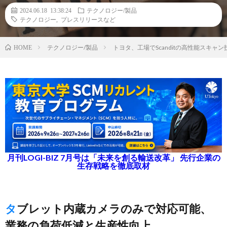
2024.06.18 13:38:24
テクノロジー/製品
テクノロジー
,
プレスリリースなど
テクノロジー/製品
トヨタ、工場でScanditの高性能スキ
HOME
月刊LOGI-BIZ 7月号は「未来を創る輸送改革」 先行企業の
生存戦略を徹底取材
タブレット内蔵カメラのみで対応可能、
業務の負荷低減と生産性向上