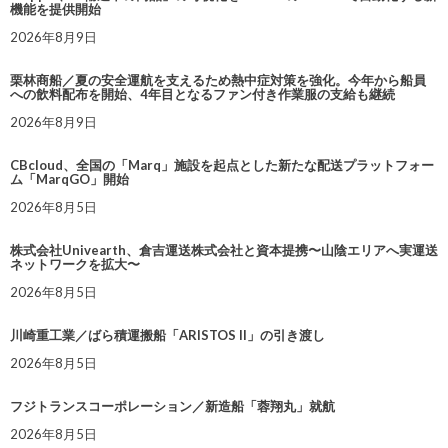
機能を提供開始
2026年8月9日
栗林商船／夏の安全運航を支えるため熱中症対策を強化。今年から船員
への飲料配布を開始、4年目となるファン付き作業服の支給も継続
2026年8月9日
CBcloud、全国の「Marq」施設を起点とした新たな配送プラットフォー
ム「MarqGO」開始
2026年8月5日
株式会社Univearth、倉吉運送株式会社と資本提携〜山陰エリアへ実運送
ネットワークを拡大〜
2026年8月5日
川崎重工業／ばら積運搬船「ARISTOS II」の引き渡し
2026年8月5日
フジトランスコーポレーション／新造船「蓉翔丸」就航
2026年8月5日