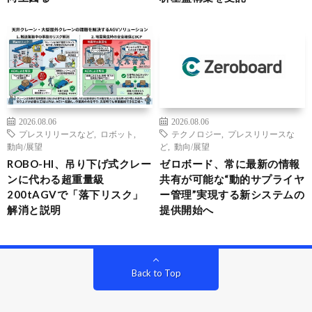
2026.08.06
2026.08.06
プレスリリースなど
,
ロボット
,
テクノロジー
,
プレスリリースな
動向/展望
ど
,
動向/展望
ROBO-HI、吊り下げ式クレー
ゼロボード、常に最新の情報
ンに代わる超重量級
共有が可能な“動的サプライヤ
200tAGVで「落下リスク」
ー管理”実現する新システムの
解消と説明
提供開始へ
Back to Top