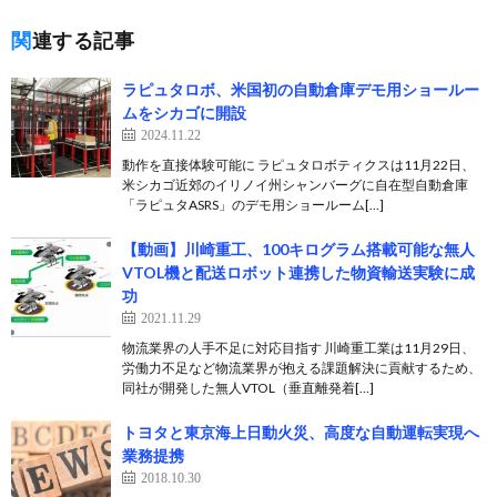
関連する記事
ラピュタロボ、米国初の自動倉庫デモ用ショールー
ムをシカゴに開設
2024.11.22
動作を直接体験可能に ラピュタロボティクスは11月22日、
米シカゴ近郊のイリノイ州シャンバーグに自在型自動倉庫
「ラピュタASRS」のデモ用ショールーム[…]
【動画】川崎重工、100キログラム搭載可能な無人
VTOL機と配送ロボット連携した物資輸送実験に成
功
2021.11.29
物流業界の人手不足に対応目指す 川崎重工業は11月29日、
労働力不足など物流業界が抱える課題解決に貢献するため、
同社が開発した無人VTOL（垂直離発着[…]
トヨタと東京海上日動火災、高度な自動運転実現へ
業務提携
2018.10.30