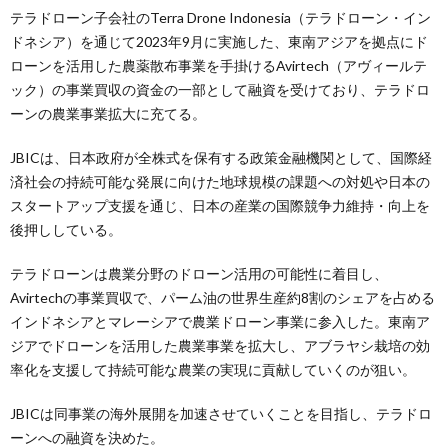
テラドローン子会社のTerra Drone Indonesia（テラドローン・イン
ドネシア）を通じて2023年9月に実施した、東南アジアを拠点にド
ローンを活用した農薬散布事業を手掛けるAvirtech（アヴィールテ
ック）の事業買収の資金の一部として融資を受けており、テラドロ
ーンの農業事業拡大に充てる。
JBICは、日本政府が全株式を保有する政策金融機関として、国際経
済社会の持続可能な発展に向けた地球規模の課題への対処や日本の
スタートアップ支援を通じ、日本の産業の国際競争力維持・向上を
後押ししている。
テラドローンは農業分野のドローン活用の可能性に着目し、
Avirtechの事業買収で、パーム油の世界生産約8割のシェアを占める
インドネシアとマレーシアで農業ドローン事業に参入した。東南ア
ジアでドローンを活用した農業事業を拡大し、アブラヤシ栽培の効
率化を支援して持続可能な農業の実現に貢献していくのが狙い。
JBICは同事業の海外展開を加速させていくことを目指し、テラドロ
ーンへの融資を決めた。