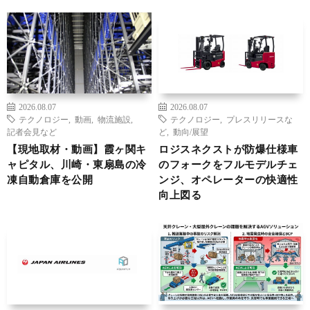
2026.08.07
2026.08.07
テクノロジー
,
動画
,
物流施設
,
テクノロジー
,
プレスリリースな
記者会見など
ど
,
動向/展望
【現地取材・動画】霞ヶ関キ
ロジスネクストが防爆仕様車
ャピタル、川崎・東扇島の冷
のフォークをフルモデルチェ
凍自動倉庫を公開
ンジ、オペレーターの快適性
向上図る