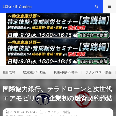
独自取材
物流施設/不動産
災害/事故/不祥事
テクノロジー/製品
国際協力銀行、テラドローンと次世代
エアモビリティ企業初の融資契約締結
2024.06.24 15:12:43
テクノロジー/製品