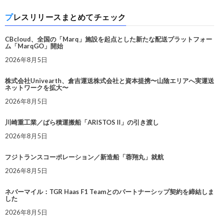
プレスリリースまとめてチェック
CBcloud、全国の「Marq」施設を起点とした新たな配送プラットフォー
ム「MarqGO」開始
2026年8月5日
株式会社Univearth、倉吉運送株式会社と資本提携〜山陰エリアへ実運送
ネットワークを拡大〜
2026年8月5日
川崎重工業／ばら積運搬船「ARISTOS II」の引き渡し
2026年8月5日
フジトランスコーポレーション／新造船「蓉翔丸」就航
2026年8月5日
ネバーマイル：TGR Haas F1 Teamとのパートナーシップ契約を締結しま
した
2026年8月5日