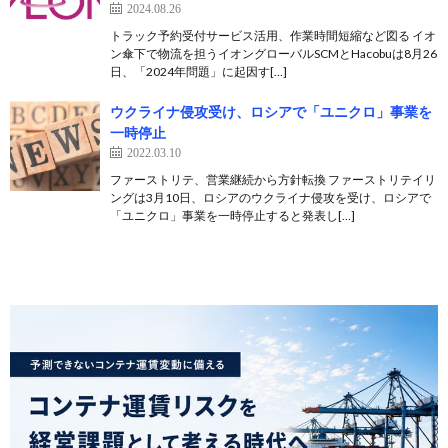
2024.08.26
トラック予約受付サービス活用、作業時間短縮など図る イオ
ン傘下で物流を担うイオングローバルSCMとHacobuは8月26
日、「2024年問題」に起因す[…]
ウクライナ侵攻受け、ロシアで「ユニクロ」事業を
一時停止
2022.03.10
ファーストリテ、営業継続から方針転換 ファーストリテイリ
ングは3月10日、ロシアのウクライナ侵攻を受け、ロシアで
「ユニクロ」事業を一時停止すると発表し[…]