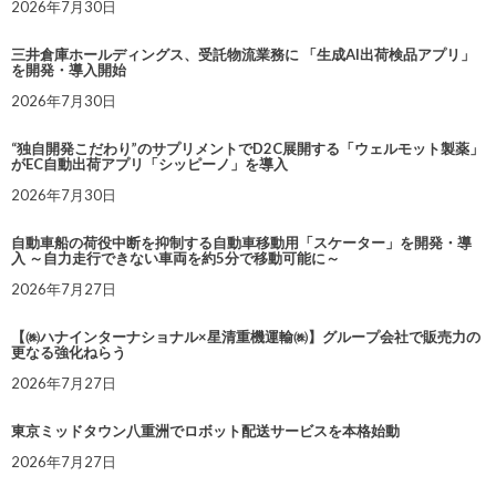
2026年7月30日
三井倉庫ホールディングス、受託物流業務に 「生成AI出荷検品アプリ」
を開発・導入開始
2026年7月30日
“独自開発こだわり”のサプリメントでD2C展開する「ウェルモット製薬」
がEC自動出荷アプリ「シッピーノ」を導入
2026年7月30日
自動車船の荷役中断を抑制する自動車移動用「スケーター」を開発・導
入 ～自力走行できない車両を約5分で移動可能に～
2026年7月27日
【㈱ハナインターナショナル×星清重機運輸㈱】グループ会社で販売力の
更なる強化ねらう
2026年7月27日
東京ミッドタウン八重洲でロボット配送サービスを本格始動
2026年7月27日