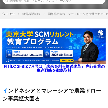
動向/展望
,
海外
,
ドローン
,
プレスリリースなど
経営/業界動向
国際協力銀行、テラドローンと次世代エアモ
HOME
月刊LOGI-BIZ 7月号は「未来を創る輸送改革」 先行企業の
生存戦略を徹底取材
インドネシアとマレーシアで農業ドロー
ン事業拡大図る