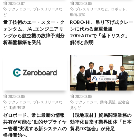
2026.08.07
2026.08.06
テクノロジー
,
プレスリリースな
プレスリリースなど
,
ロボット
,
ど
動向/展望
量子技術のエー・スター・ク
ROBO-HI、吊り下げ式クレー
ォンタム、JALエンジニアリ
ンに代わる超重量級
ングから航空機の故障予測分
200tAGVで「落下リスク」
析基盤構築を受託
解消と説明
2026.08.06
2026.08.06
テクノロジー
,
プレスリリースな
テクノロジー
,
動向/展望
,
記者会
ど
,
動向/展望
見など
ゼロボード、常に最新の情報
【現地取材】貿易関連業務の
共有が可能な“動的サプライヤ
効率化目指す業界団体「日本
ー管理”実現する新システムの
貿易DX協会」が発足
提供開始へ