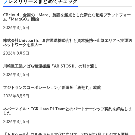
プレスリリースまとめてチェック
CBcloud、全国の「Marq」施設を起点とした新たな配送プラットフォー
ム「MarqGO」開始
2026年8月5日
株式会社Univearth、倉吉運送株式会社と資本提携〜山陰エリアへ実運送
ネットワークを拡大〜
2026年8月5日
川崎重工業／ばら積運搬船「ARISTOS II」の引き渡し
2026年8月5日
フジトランスコーポレーション／新造船「蓉翔丸」就航
2026年8月5日
ネバーマイル：TGR Haas F1 Teamとのパートナーシップ契約を締結しま
した
2026年8月5日
【トドケール】マルチキャリア化に向けて、2026年7月よりヤマト運輸