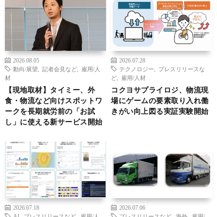
2026.08.05
2026.07.28
動向/展望
,
記者会見など
,
雇用/人
テクノロジー
,
プレスリリースな
材
ど
,
雇用/人材
【現地取材】タイミー、外
コクヨサプライロジ、物流現
食・物流など向けスポットワ
場にゲームの要素取り入れ働
ークを長期就労前の「お試
きがい向上図る実証実験開始
し」に使える新サービス開始
2026.07.18
2026.07.06
AI
,
プレスリリースなど
,
雇用/人
プレスリリースなど
,
海外
,
雇用/