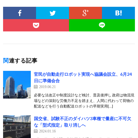
関連する記事
官民が自動走行ロボット実現へ協議会設立、6月24
日に準備会合
2019.06.21
必要な法改正や制度設計など検討、普及後押し 政府は物流現
場などの深刻な労働力不足を踏まえ、人間に代わって荷物の
配送などを行う自動配送ロボットの早期実用[…]
国交省、試験不正のダイハツ3車種で量産に不可欠
な「型式指定」取り消しへ
2024.01.16