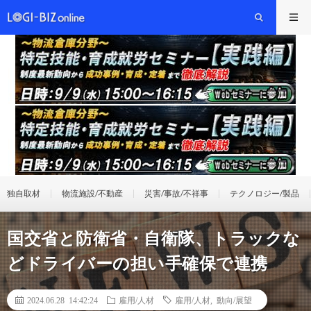
独自取材
物流施設/不動産
災害/事故/不祥事
テクノロジー/製品
国交省と防衛省・自衛隊、トラックな
どドライバーの担い手確保で連携
2024.06.28 14:42:24
雇用/人材
雇用/人材
,
動向/展望