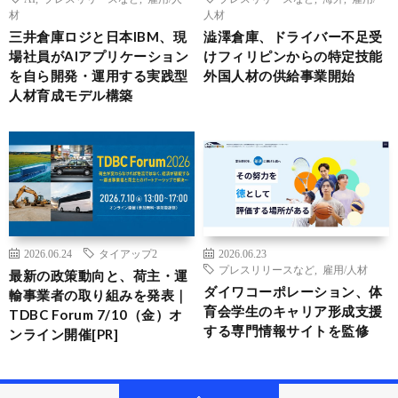
材
人材
三井倉庫ロジと日本IBM、現
澁澤倉庫、ドライバー不足受
場社員がAIアプリケーション
けフィリピンからの特定技能
を自ら開発・運用する実践型
外国人材の供給事業開始
人材育成モデル構築
2026.06.24
タイアップ2
2026.06.23
プレスリリースなど
,
雇用/人材
最新の政策動向と、荷主・運
ダイワコーポレーション、体
輸事業者の取り組みを発表｜
育会学生のキャリア形成支援
TDBC Forum 7/10（金）オ
する専門情報サイトを監修
ンライン開催[PR]