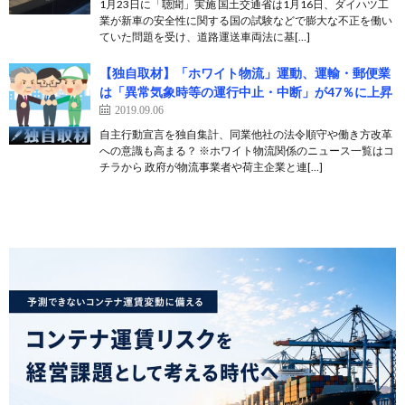
1月23日に「聴聞」実施 国土交通省は1月16日、ダイハツ工
業が新車の安全性に関する国の試験などで膨大な不正を働い
ていた問題を受け、道路運送車両法に基[…]
【独自取材】「ホワイト物流」運動、運輸・郵便業
は「異常気象時等の運行中止・中断」が47％に上昇
2019.09.06
自主行動宣言を独自集計、同業他社の法令順守や働き方改革
への意識も高まる？ ※ホワイト物流関係のニュース一覧はコ
チラから 政府が物流事業者や荷主企業と連[…]