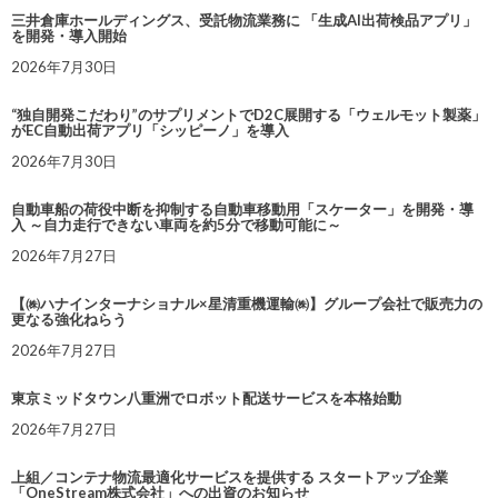
三井倉庫ホールディングス、受託物流業務に 「生成AI出荷検品アプリ」
を開発・導入開始
2026年7月30日
“独自開発こだわり”のサプリメントでD2C展開する「ウェルモット製薬」
がEC自動出荷アプリ「シッピーノ」を導入
2026年7月30日
自動車船の荷役中断を抑制する自動車移動用「スケーター」を開発・導
入 ～自力走行できない車両を約5分で移動可能に～
2026年7月27日
【㈱ハナインターナショナル×星清重機運輸㈱】グループ会社で販売力の
更なる強化ねらう
2026年7月27日
東京ミッドタウン八重洲でロボット配送サービスを本格始動
2026年7月27日
上組／コンテナ物流最適化サービスを提供する スタートアップ企業
「OneStream株式会社」への出資のお知らせ