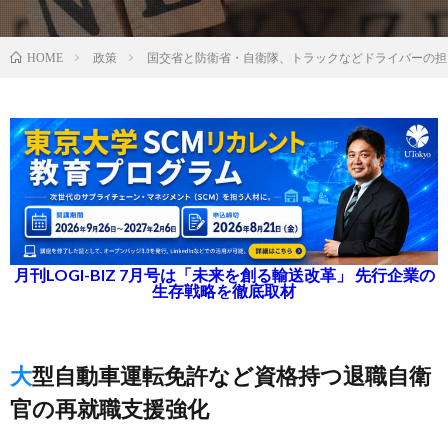
政策
国交省と防衛省・自衛隊、トラックなどドライバーの担
HOME
月刊LOGI-BIZ 7月号は「未来を創る輸送改革」 先行企業の
生存戦略を徹底取材
大型自動車運転免許など資格持つ退職自衛
官の再就職支援強化