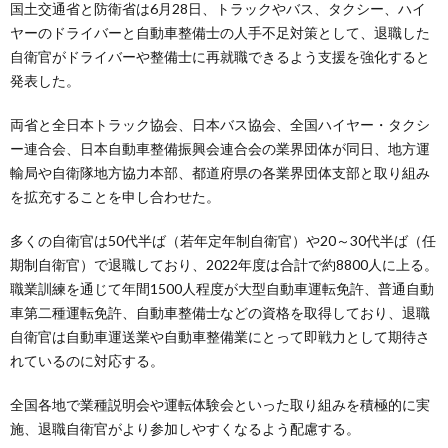
国土交通省と防衛省は6月28日、トラックやバス、タクシー、ハイ
ヤーのドライバーと自動車整備士の人手不足対策として、退職した
自衛官がドライバーや整備士に再就職できるよう支援を強化すると
発表した。
両省と全日本トラック協会、日本バス協会、全国ハイヤー・タクシ
ー連合会、日本自動車整備振興会連合会の業界団体が同日、地方運
輸局や自衛隊地方協力本部、都道府県の各業界団体支部と取り組み
を拡充することを申し合わせた。
多くの自衛官は50代半ば（若年定年制自衛官）や20～30代半ば（任
期制自衛官）で退職しており、2022年度は合計で約8800人に上る。
職業訓練を通じて年間1500人程度が大型自動車運転免許、普通自動
車第二種運転免許、自動車整備士などの資格を取得しており、退職
自衛官は自動車運送業や自動車整備業にとって即戦力として期待さ
れているのに対応する。
全国各地で業種説明会や運転体験会といった取り組みを積極的に実
施、退職自衛官がより参加しやすくなるよう配慮する。