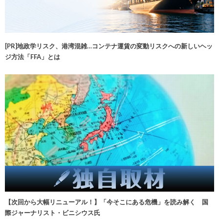
[PR]地政学リスク、港湾混雑…コンテナ運賃の変動リスクへの新しいヘッ
ジ方法「FFA」とは
【次回から大幅リニューアル！】「今そこにある危機」を読み解く 国
際ジャーナリスト・ビニシウス氏